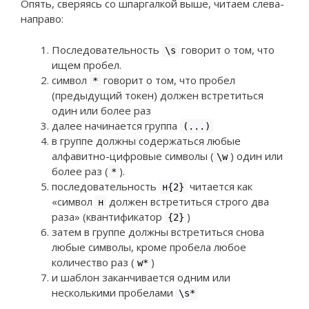
Опять, сверяясь со шпаргалкой выше, читаем слева-
направо:
Последовательность
говорит о том, что
\s
ищем пробел.
символ
говорит о том, что пробел
*
(предыдущий токен) должен встретиться
один или более раз
далее начинается группа
(...)
в группе должны содержаться любые
алфавитно-цифровые символы (
) один или
\w
более раз (
).
*
последовательность
читается как
н{2}
«символ
должен встретиться строго два
н
раза» (квантификатор
)
{2}
затем в группе должны встретиться снова
любые символы, кроме пробела любое
количество раз (
)
w*
и шаблон заканчивается одним или
несколькими пробелами
\s*