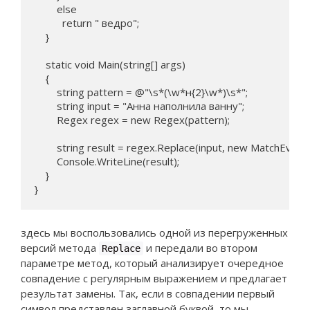
        else

          return " ведро";

    }

    static void Main(string[] args)

    {

        string pattern = @"\s*(\w*н{2}\w*)\s*";

        string input = "Анна наполнила ванну";

        Regex regex = new Regex(pattern);

        string result = regex.Replace(input, new MatchEvalua
        Console.WriteLine(result);	

    }

}
здесь мы воспользовались одной из перегруженных
версий метода
и передали во втором
Replace
параметре метод, который анализирует очередное
совпадение с регулярным выражением и предлагает
результат замены. Так, если в совпадении первый
символ представлен заглавной буквой, то мы