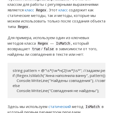
классом для работы с регулярными выражениями
является
класс
. Этот
класс
содержит как
Regex
статические методы, так и методы, которые мы
можем использовать только после создания объекта
типа
.
Regex
Для примера, используем один из ключевых
методов класса
—
, который
Regex
IsMatch
возвращает
/
в зависимости от того,
true
false
найдены ли совпадения в тексте или нет:
string pattern = @"\s*(\w*н{2}\w*)\s*"; //задаем регу
if (Regex.IsMatch("Анна наполнила ванну", pattern))

    Console.WriteLine("Найдены совпадения"); //совпа
else

    Console.WriteLine("Совпадения не найдены");
Здесь мы используем
статический
метод
в
IsMatch
который первым параметром передаем