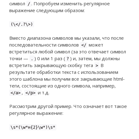
символ
. Попробуем изменить регулярное
/
выражение следующим образом:
(\</.?\>)
Вместо диапазона символов мы указали, что после
последовательности символов
может
</
встретиться любой символ (за это отвечает символ
точки —
) 0 или 1 раз (
) и, затем, мы должны
.
?
встретить закрывающую скобку тега
В
>
результате обработки текста с использованием
этого шаблона мы получим все закрывающие html-
теги, состоящие из одного символа, например,
,
и т.д.
</a>
</p>
Рассмотрим другой пример. Что означает вот такое
регулярное выражение:
\s*(\w*н{2}\w*)\s*