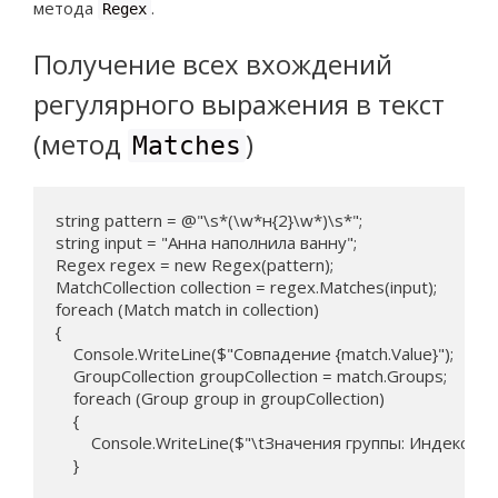
метода
.
Regex
Получение всех вхождений
регулярного выражения в текст
(метод
)
Matches
string pattern = @"\s*(\w*н{2}\w*)\s*";

string input = "Анна наполнила ванну";

Regex regex = new Regex(pattern);

MatchCollection collection = regex.Matches(input);

foreach (Match match in collection) 

{

    Console.WriteLine($"Совпадение {match.Value}");

    GroupCollection groupCollection = match.Groups;

    foreach (Group group in groupCollection) 

    {

        Console.WriteLine($"\tЗначения группы: Индекс {g
    }
