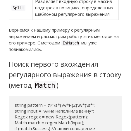
Разделяет входную строку в массив
подстрок в позициях, определенных
Split
шаблоном регулярного выражения
Вернемся к нашему примеру с регулярным
выражением и рассмотрим работу этих методов на
его примере. С методом
мы уже
IsMatch
познакомились.
Поиск первого вхождения
регулярного выражения в строку
(метод
)
Match
string pattern = @"\s*(\w*н{2}\w*)\s*";

string input = "Анна наполнила ванну";

Regex regex = new Regex(pattern);

Match match = regex.Match(input);

if (match.Success) //нашли совпадение
