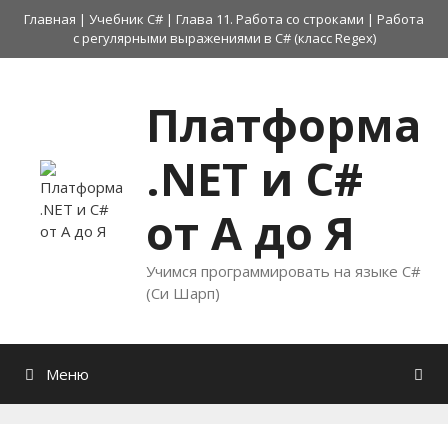
Перейти
Главная
|
Учебник C#
|
Глава 11. Работа со строками
|
Работа
к
с регулярными выражениями в C# (класс Regex)
содержимому
Платформа
.NET и C#
от А до Я
Учимся программировать на языке C#
(Си Шарп)
Меню