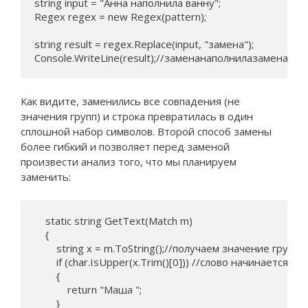
string input = "Анна наполнила ванну";

Regex regex = new Regex(pattern);

string result = regex.Replace(input, "замена");

Console.WriteLine(result);//заменанаполнилазамена
Как видите, заменились все совпадения (не
значения групп) и строка превратилась в один
сплошной набор символов. Второй способ замены
более гибкий и позволяет перед заменой
произвести анализ того, что мы планируем
заменить:
    static string GetText(Match m)

    {

        string x = m.ToString();//получаем значение группы

        if (char.IsUpper(x.Trim()[0])) //слово начинается 
        {

            return "Маша ";

        }
