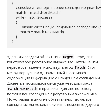
{

    Console.WriteLine($"Первое совпадение {match.Value}"
    match = match.NextMatch();

    while (match.Success) 

    {

        Console.WriteLine($"Следующее совпадение {match.
        match = match.NextMatch();

    }

}
здесь мы создали объект типа
, передав в
Regex
конструкторе регулярное выражение. Затем нашли
первое совпадение, используя метод
. Этот
Match
метод вернул нам одноименный класс Match,
содержащий информацию о найденном совпадении.
Далее, мы воспользовались уже методом класса
и прошлись дальше по тексту,
Match.NextMatch
получив все совпадения с регулярным выражением.
Но устраивать цикл не обязательно, так как все
совпадения мы можем получить с помощью другого