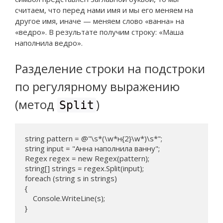
считаем, что перед нами имя и мы его меняем на
другое имя, иначе — меняем слово «ванна» на
«ведро». В результате получим строку: «Маша
наполнила ведро».
Разделение строки на подстроки
по регулярному выражению
(метод
)
Split
string pattern = @"\s*(\w*н{2}\w*)\s*";

string input = "Анна наполнила ванну";

Regex regex = new Regex(pattern);

string[] strings = regex.Split(input);

foreach (string s in strings) 

{

    Console.WriteLine(s);

}