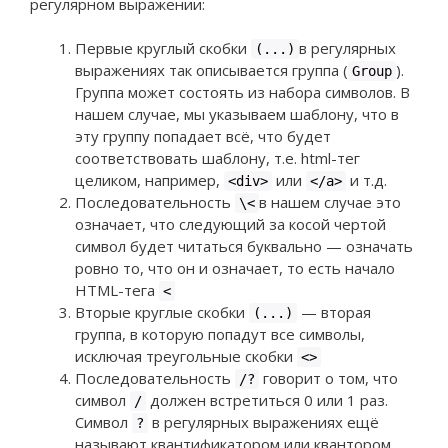
регулярном выражении:
Первые круглый скобки
в регулярных
(...)
выражениях так описывается группа (
).
Group
Группа может состоять из набора символов. В
нашем случае, мы указываем шаблону, что в
эту группу попадает всё, что будет
соответствовать шаблону, т.е. html-тег
целиком, например,
или
и т.д.
<div>
</a>
Последовательность
в нашем случае это
\<
означает, что следующий за косой чертой
символ будет читаться буквально — означать
ровно то, что он и означает, то есть начало
HTML-тега
<
Вторые круглые скобки
— вторая
(...)
группа, в которую попадут все символы,
исключая треугольные скобки
<>
Последовательность
говорит о том, что
/?
символ
должен встретиться 0 или 1 раз.
/
Символ
в регулярных выражениях ещё
?
называют квантификатором или квантором.