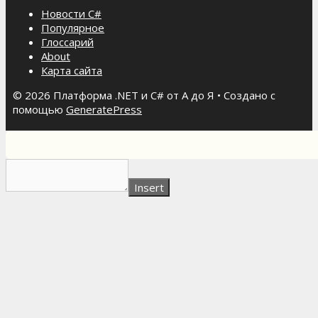
Новости C#
Популярное
Глоссарий
About
Карта сайта
© 2026 Платформа .NET и C# от А до Я
• Создано с
помощью
GeneratePress
Insert