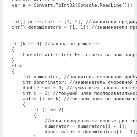
var a = Convert.ToInt32(Console.ReadLine());

int[] numerators = [1, 2]; //числители предыду
int[] denominators = [1, 1]; //знаменатели пре
if (k == 0) //задача не решается

{

    Console.WriteLine("Нет ответа на ваш запро
}

else

{

    int numerator; //числитель очередной дроби
    int denominator; //знаменатель очередной д
    double sum = 0; //сумма всех членов послед
    int i = 1; //текущий член последовательнос
    while (i <= k) //считаем пока не дойдем до
    {

        if (i <= 2) 

        {

            //если определяются первые два эле
            numerator = numerators[i - 1];

            denominator = denominators[i - 1];