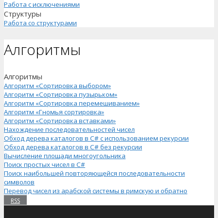
Работа с исключениями
Структуры
Работа со структурами
Алгоритмы
Алгоритмы
Алгоритм «Сортировка выбором»
Алгоритм «Сортировка пузырьком»
Алгоритм «Сортировка перемешиванием»
Алгоритм «Гномья сортировка»
Алгоритм «Сортировка вставками»
Нахождение последовательностей чисел
Обход дерева каталогов в C# с использованием рекурсии
Обход дерева каталогов в C# без рекурсии
Вычисление площади многоугольника
Поиск простых чисел в C#
Поиск наибольшей повторяющейся последовательности
символов
Перевод чисел из арабской системы в римскую и обратно
RSS