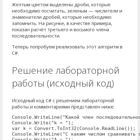
Желтым цветом выделены дроби, которые
необходимо посчитать, зеленым — числители и
знаменатели дробей, которые необходимо
запомнить. На рисунке, в качестве примера,
показан расчёт третьего и восьмого члена
последовательности.
Теперь попробуем реализовать этот алгоритм в
C#.
Решение лабораторной
работы (исходный код)
Исходный код C# с решением лабораторной
работы и комментариями представлен ниже:
Console.WriteLine("Какой член последовательнос
Console.Write("k = ");

var k = Convert.ToInt32(Console.ReadLine());

Console.WriteLine("С каким числом сравнивать с
Console.Write("A = ");
