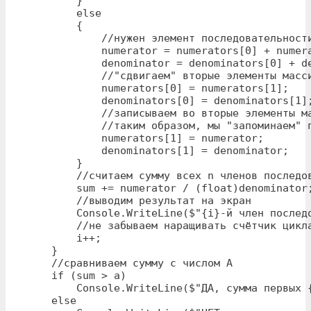
        }

        else

        {

            //нужен элемент последовательност
            numerator = numerators[0] + numera
            denominator = denominators[0] + de
            //"сдвигаем" вторые элементы масси
            numerators[0] = numerators[1];

            denominators[0] = denominators[1];
            //записываем во вторые элементы ма
            //таким образом, мы "запоминаем" п
            numerators[1] = numerator;

            denominators[1] = denominator;

        }

        //считаем сумму всех n членов последов
        sum += numerator / (float)denominator;
        //выводим результат на экран

        Console.WriteLine($"{i}-й член послед
        //не забываем наращивать счётчик цикла
        i++;

    }

    //сравниваем сумму с числом A

    if (sum > a)

        Console.WriteLine($"ДА, сумма первых {
    else
