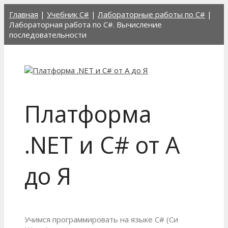
Перейти
Главная
|
Учебник C#
|
Лабораторные работы по C#
|
к
Лабораторная работа по C#. Вычисление
содержимому
последовательности
Платформа
.NET и C# от А
до Я
Учимся программировать на языке C# (Си