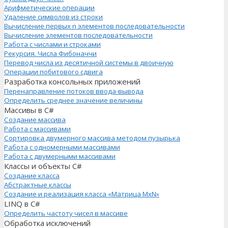
Арифметические операции
Удаление символов из строки
Вычисление первых n элементов последовательности
Вычисление элементов последовательности
Работа с числами и строками
Рекурсия. Числа Фибоначчи
Перевод числа из десятичной системы в двоичную
Операции побитового сдвига
Разработка консольных приложений
Перенаправление потоков ввода-вывода
Определить среднее значение величины
Массивы в C#
Создание массива
Работа с массивами
Сортировка двумерного массива методом пузырька
Работа с одномерными массивами
Работа с двумерными массивами
Классы и объекты C#
Создание класса
Абстрактные классы
Создание и реализация класса «Матрица MxN»
LINQ в C#
Определить частоту чисел в массиве
Обработка исключений