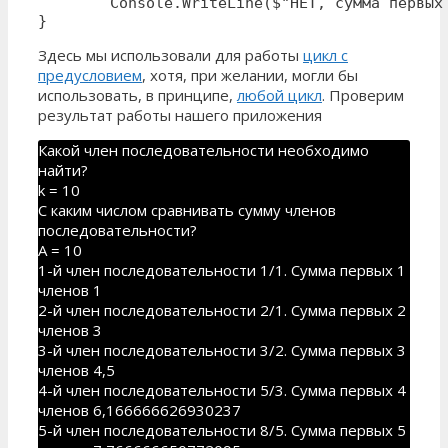
        Console.WriteLine($"НЕТ, сумма первых 
}
Здесь мы использовали для работы
цикл с
предусловием
, хотя, при желании, могли бы
использовать, в принципе,
любой цикл
. Проверим
результат работы нашего приложения
Какой член последовательности необходимо
найти?
k = 10
С каким числом сравнивать сумму членов
последовательности?
A = 10
1-й член последовательности 1/1. Сумма первых 1
членов 1
2-й член последовательности 2/1. Сумма первых 2
членов 3
3-й член последовательности 3/2. Сумма первых 3
членов 4,5
4-й член последовательности 5/3. Сумма первых 4
членов 6,166666626930237
5-й член последовательности 8/5. Сумма первых 5