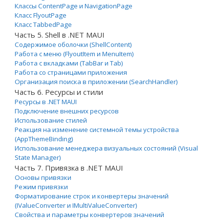
Классы ContentPage и NavigationPage
Класс FlyoutPage
Класс TabbedPage
Часть 5. Shell в .NET MAUI
Содержимое оболочки (ShellContent)
Работа с меню (FlyoutItem и MenuItem)
Работа с вкладками (TabBar и Tab)
Работа со страницами приложения
Организация поиска в приложении (SearchHandler)
Часть 6. Ресурсы и стили
Ресурсы в .NET MAUI
Подключение внешних ресурсов
Использование стилей
Реакция на изменение системной темы устройства
(AppThemeBinding)
Использование менеджера визуальных состояний (Visual
State Manager)
Часть 7. Привязка в .NET MAUI
Основы привязки
Режим привязки
Форматирование строк и конвертеры значений
(IValueConverter и IMultiValueConverter)
Свойства и параметры конвертеров значений