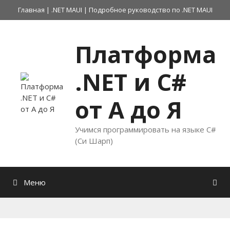
Перейти
Главная
|
.NET MAUI
|
Подробное руководство по .NET MAUI
к
содержимому
Платформа
.NET и C#
от А до Я
Учимся программировать на языке C#
(Си Шарп)
Меню