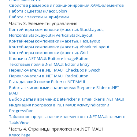
Свойства размеров и позиционировния XAML-элементов
Работа с цветом (класс Color)
Работа с текстом и шрифтами
Часть 3. Элементы управления
Контейнеры компоновки (макеты). StackLayout,
HorizontalStackLayout и VerticalStackLayout
Контейнеры компоновки (макеты). FlexLayout
Контейнеры компоновки (макеты). AbsoluteLayout
Контейнеры компоновки (макеты). Grid
Кнопки в .NET MAUI: Button и ImageButton
Текстовые поля в .NET MAUI: Editor и Entry
Переключатели в .NET MAUI: CheckBox и Switch
Переключатели в .NET MAUI: RadioButton
Выпадающий список Picker в .NET MAUI
Работа с числовыми значениями: Stepper и Slider в .NET
MAUI
Выбор даты и времени: DatePicker и TimePicker в .NET MAUI
Индикация прогресса в .NET MAUI: ActivityIndicator и
ProgressBar
Табличное представление элементов в .NET MAUI: элемент
TableView
Часть 4. Страницы приложения .NET MAUI
Класс Page