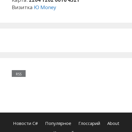
Визитка
Ю Money
RSS
Новости C#
Популярное
Глоссарий
About