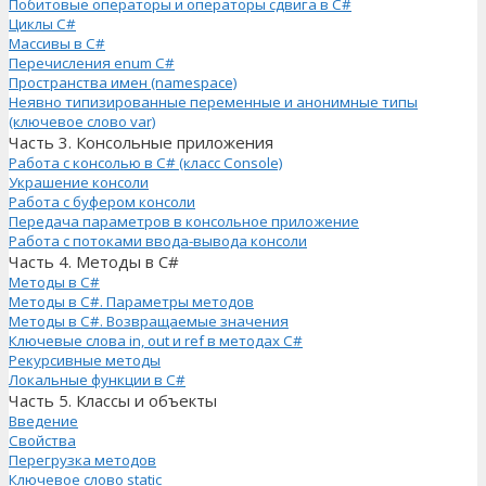
Побитовые операторы и операторы сдвига в C#
Циклы C#
Массивы в C#
Перечисления enum C#
Пространства имен (namespace)
Неявно типизированные переменные и анонимные типы
(ключевое слово var)
Часть 3. Консольные приложения
Работа с консолью в C# (класс Console)
Украшение консоли
Работа с буфером консоли
Передача параметров в консольное приложение
Работа с потоками ввода-вывода консоли
Часть 4. Методы в C#
Методы в C#
Методы в C#. Параметры методов
Методы в C#. Возвращаемые значения
Ключевые слова in, out и ref в методах C#
Рекурсивные методы
Локальные функции в C#
Часть 5. Классы и объекты
Введение
Свойства
Перегрузка методов
Ключевое слово static