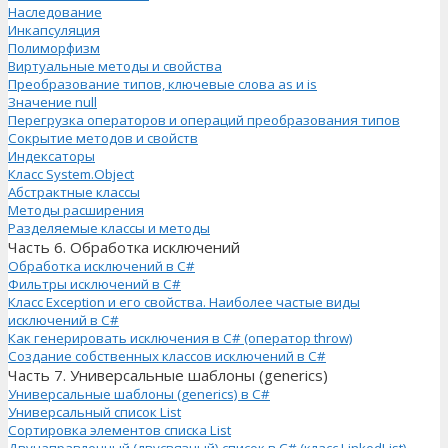
Наследование
Инкапсуляция
Полиморфизм
Виртуальные методы и свойства
Преобразование типов, ключевые слова as и is
Значение null
Перегрузка операторов и операций преобразования типов
Сокрытие методов и свойств
Индексаторы
Класс System.Object
Абстрактные классы
Методы расширения
Разделяемые классы и методы
Часть 6. Обработка исключений
Обработка исключений в C#
Фильтры исключений в C#
Класс Exception и его свойства. Наиболее частые виды
исключений в C#
Как генерировать исключения в C# (оператор throw)
Создание собственных классов исключений в C#
Часть 7. Универсальные шаблоны (generics)
Универсальные шаблоны (generics) в C#
Универсальный список List
Сортировка элементов списка List
Двунаправленный (двусвязный) список в C# (класс LinkedList)