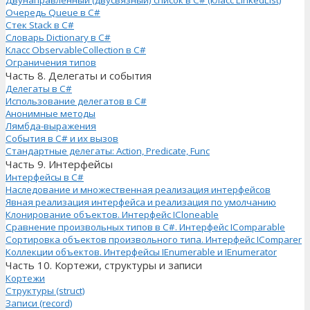
Очередь Queue в C#
Стек Stack в C#
Словарь Dictionary в C#
Класс ObservableCollection в C#
Ограничения типов
Часть 8. Делегаты и события
Делегаты в C#
Использование делегатов в C#
Анонимные методы
Лямбда-выражения
События в C# и их вызов
Стандартные делегаты: Action, Predicate, Func
Часть 9. Интерфейсы
Интерфейсы в C#
Наследование и множественная реализация интерфейсов
Явная реализация интерфейса и реализация по умолчанию
Клонирование объектов. Интерфейс ICloneable
Сравнение произвольных типов в C#. Интерфейс IComparable
Сортировка объектов произвольного типа. Интерфейс IComparer
Коллекции объектов. Интерфейсы IEnumerable и IEnumerator
Часть 10. Кортежи, структуры и записи
Кортежи
Структуры (struct)
Записи (record)