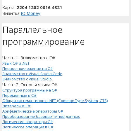
Карта:
2204 1202 0016 4321
Визитка
Ю Money
Параллельное
программирование
Часть 1. Знакомство с C#
Язык C# и .NET
Первое приложение на C#
Знакомство с Visual Studio Code
Знакомство с Visual Studio
Часть 2. Основы языка C#
Структура программы на C#
Переменные в C#
Общая система типов в .NET (Common Type System, CTS)
Литералы в C#
Арифметические операторы C#
Преобразование базовых типов данных
Логические операторы C#
Логические операции в C#