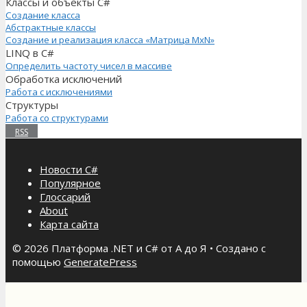
Классы и объекты C#
Создание класса
Абстрактные классы
Создание и реализация класса «Матрица MxN»
LINQ в C#
Определить частоту чисел в массиве
Обработка исключений
Работа с исключениями
Структуры
Работа со структурами
RSS
Новости C#
Популярное
Глоссарий
About
Карта сайта
© 2026 Платформа .NET и C# от А до Я
• Создано с
помощью
GeneratePress