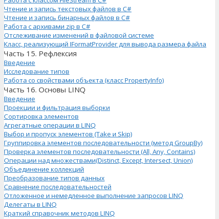
Чтение и запись текстовых файлов в C#
Чтение и запись бинарных файлов в C#
Работа с архивами zip в C#
Отслеживание изменений в файловой системе
Класс, реализующий IFormatProvider для вывода размера файла
Часть 15. Рефлексия
Введение
Исследование типов
Работа со свойствами объекта (класс PropertyInfo)
Часть 16. Основы LINQ
Введение
Проекции и фильтрация выборки
Сортировка элементов
Агрегатные операции в LINQ
Выбор и пропуск элементов (Take и Skip)
Группировка элементов последовательности (метод GroupBy)
Проверка элементов последовательности (All, Any, Contains)
Операции над множествами(Distinct, Except, Intersect, Union)
Объединение коллекций
Преобразование типов данных
Сравнение последовательностей
Отложенное и немедленное выполнение запросов LINQ
Делегаты в LINQ
Краткий справочник методов LINQ