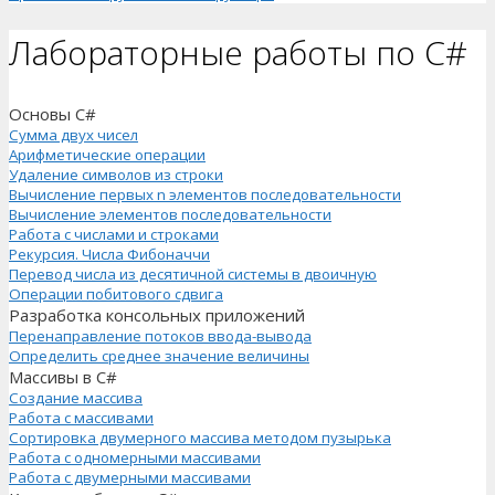
Лабораторные работы по C#
Основы C#
Сумма двух чисел
Арифметические операции
Удаление символов из строки
Вычисление первых n элементов последовательности
Вычисление элементов последовательности
Работа с числами и строками
Рекурсия. Числа Фибоначчи
Перевод числа из десятичной системы в двоичную
Операции побитового сдвига
Разработка консольных приложений
Перенаправление потоков ввода-вывода
Определить среднее значение величины
Массивы в C#
Создание массива
Работа с массивами
Сортировка двумерного массива методом пузырька
Работа с одномерными массивами
Работа с двумерными массивами