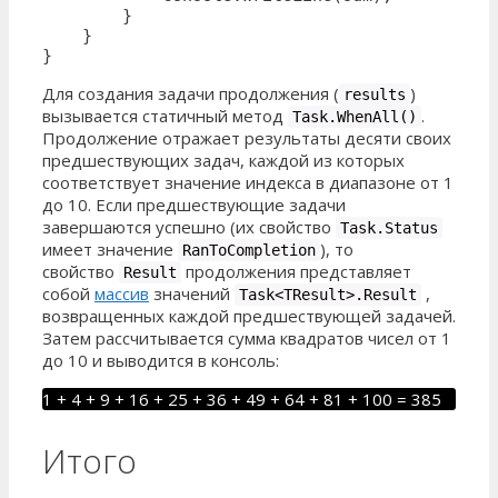
        }

    }

}
Для создания задачи продолжения (
)
results
вызывается статичный метод
.
Task.WhenAll()
Продолжение отражает результаты десяти своих
предшествующих задач, каждой из которых
соответствует значение индекса в диапазоне от 1
до 10. Если предшествующие задачи
завершаются успешно (их свойство
Task.Status
имеет значение
), то
RanToCompletion
свойство
продолжения представляет
Result
собой
массив
значений
,
Task<TResult>.Result
возвращенных каждой предшествующей задачей.
Затем рассчитывается сумма квадратов чисел от 1
до 10 и выводится в консоль:
1 + 4 + 9 + 16 + 25 + 36 + 49 + 64 + 81 + 100 = 385
Итого