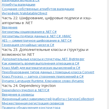
Атрибуты валидации
Создание собственных атрибутов валидации
Интерфейс IValidatableObject
Часть 22. Шифрование, цифровые подписи и хэш-
алгоритмы в .NET
Введение
Алгоритмы хэширования в .NET C#
Алгоритмы подписи данных в .NET C#. HMAC
AES — симметричное шифрование в .NET C#
Генерация случайных чисел в C#
Часть 23. Дополнительные классы и структуры и
возможности .NET
Дополнительные классы и структуры .NET. BigInteger
Как измерить время выполнения операции в C#
Класс Math для математических вычислений в C#
Преобразование типов данных с помощью класса Convert
Класс Process — запуск сторонних приложений в C#
Dynamic Language Runtime. Ключевое слово dynamic
Часть 24. Dependency Injection
Dependency Injection в .NET/C#
Введение в сервисы
Жизненный цикл зависимостей (работа с ServiceCollection)
Множественная регистрация сервисов
Правила обнаружения конструктора