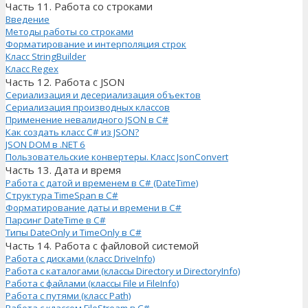
Часть 11. Работа со строками
Введение
Методы работы со строками
Форматирование и интерполяция строк
Класс StringBuilder
Класс Regex
Часть 12. Работа с JSON
Сериализация и десериализация объектов
Сериализация производных классов
Применение невалидного JSON в C#
Как создать класс C# из JSON?
JSON DOM в .NET 6
Пользовательские конвертеры. Класс JsonConvert
Часть 13. Дата и время
Работа с датой и временем в C# (DateTime)
Структура TimeSpan в C#
Форматирование даты и времени в C#
Парсинг DateTime в C#
Типы DateOnly и TimeOnly в C#
Часть 14. Работа с файловой системой
Работа с дисками (класс DriveInfo)
Работа с каталогами (классы Directory и DirectoryInfo)
Работа с файлами (классы File и FileInfo)
Работа с путями (класс Path)
Работа с классом FileStream в C#