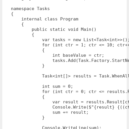
namespace Tasks

{

    internal class Program

    {

        public static void Main()

        {

            var tasks = new List<Task<int>>();
            for (int ctr = 1; ctr <= 10; ctr++
            {

                int baseValue = ctr;

                tasks.Add(Task.Factory.StartNe
            }

            Task<int[]> results = Task.WhenAll
            int sum = 0;

            for (int ctr = 0; ctr <= results.R
            {

                var result = results.Result[ct
                Console.Write($"{result} {((ct
                sum += result;

            }

            Console.WriteLine(sum);
