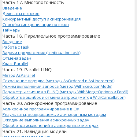
Часть 17. Многопоточность
Введение
Делегаты потоков
Конкурентный доступ и синхронизация
Способы синхронизации потоков
Таймеры
Часть 18. Параллельное программирование
Введение
Работа с Task
Задачи продолжения (continuation task)
Отмена задач
Класс Parallel
Часть 19. Parallel LINQ
Метод AsParallel
Сохранение порядка (методы AsOrdered и AsUnordered)
Режим выполнения запроса (метод WithExecutionMode)
Параметры слияния в PLINQ (методы WithMergeOptions и ForAll)
Обработка ошибок и отмена запроса (метод WithCancellation)
Часть 20. Асинхронное программирование
Асинхронное программирование в C#
Результаты, возвращаемые асинхронным методом
Ожидание выполнения асинхронных задач
Обработка исключений в асинхронных методах
Часть 21. Валидация модели
Валидация модели в C#