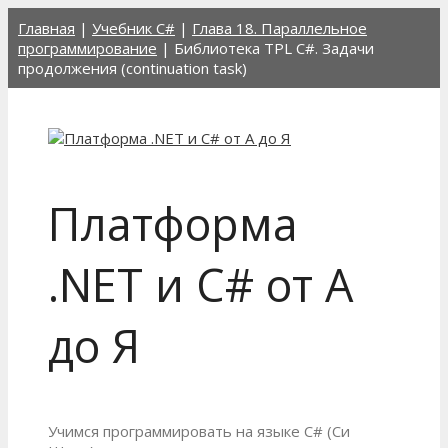
Перейти
Главная
|
Учебник C#
|
Глава 18. Параллельное
к
программирование
|
Библиотека TPL C#. Задачи
содержимому
продолжения (continuation task)
Платформа
.NET и C# от А
до Я
Учимся программировать на языке C# (Си