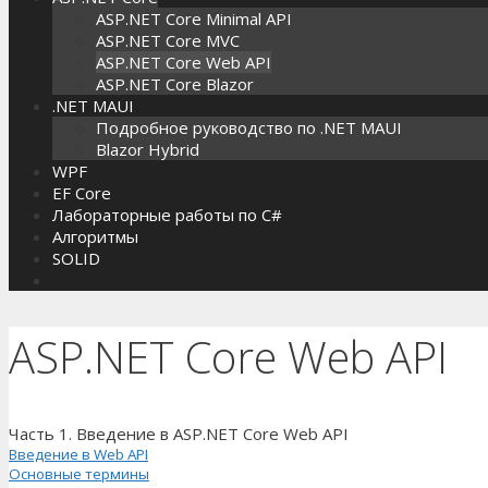
ASP.NET Core Minimal API
ASP.NET Core MVC
ASP.NET Core Web API
ASP.NET Core Blazor
.NET MAUI
Подробное руководство по .NET MAUI
Blazor Hybrid
WPF
EF Core
Лабораторные работы по C#
Алгоритмы
SOLID
ASP.NET Core Web API
Часть 1. Введение в ASP.NET Core Web API
Введение в Web API
Основные термины