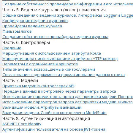
Создание собственного провайдера конфигурации и его использо
Часть 5. Ведение журналов (логов) приложения
Общие сведения о ведении журналов. Интерфейсы ILogger и ILogge
Конфигурация ведения журналов
Провайдеры ведения журнала
Фильтры логов
Создание собственного провайдера ведения журнала
Часть 6. Контроллеры
Введение
Маршрутизация с использованием атрибута Route
Маршрутизация с использованием атрибутов HTTP-команд
Параметры и ограничения маршрутов
Типы значений, возвращаемые контроллерами
Согласование содержимого и форматирование данных ответа
Часть 7. Модели
Привязка модели в контроллерах API
Передача данных в контроллер через параметры запроса
Использование параметров запроса для привязки модели. Постр
Использование параметров запроса для привязки модели. Фильтр
Валидация модели. Атрибуты валидации
Валидация модели. Свойство контроллера ModelState
Часть 8. Аутентификация и авторизация
ASP.NET Core Identity
Аутентификации пользователя на основе JWT-токена