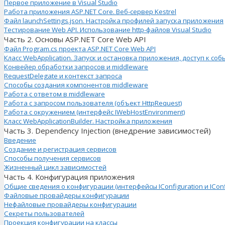
Первое приложение в Visual Studio
Работа приложения ASP.NET Core. Веб-сервер Kestrel
Файл launchSettings.json. Настройка профилей запуска приложения
Тестирование Web API. Использование http-файлов Visual Studio
Часть 2. Основы ASP.NET Core Web API
Файл Program.cs проекта ASP.NET Core Web API
Класс WebApplication. Запуск и остановка приложения, доступ к с
Конвейер обработки запросов и middleware
RequestDelegate и контекст запроса
Способы создания компонентов middleware
Работа с ответом в middleware
Работа с запросом пользователя (объект HttpRequest)
Работа с окружением (интерфейс IWebHostEnvironment)
Класс WebApplicationBuilder. Настройка приложения
Часть 3. Dependency Injection (внедрение зависимостей)
Введение
Создание и регистрация сервисов
Способы получения сервисов
Жизненный цикл зависимостей
Часть 4. Конфигурация приложения
Общие сведения о конфигурации (интерфейсы IConfiguration и IConfi
Файловые провайдеры конфигурации
Нефайловые провайдеры конфигурации
Секреты пользователей
Проекция конфигурации на классы