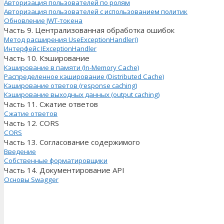
Авторизация пользователей по ролям
Авторизация пользователей с использованием политик
Обновление JWT-токена
Часть 9. Централизованная обработка ошибок
Метод расширения UseExceptionHandler()
Интерфейс IExceptionHandler
Часть 10. Кэширование
Кэширование в памяти (In-Memory Cache)
Распределенное кэширование (Distributed Cache)
Кэширование ответов (response caching)
Кэширование выходных данных (output caching)
Часть 11. Сжатие ответов
Сжатие ответов
Часть 12. CORS
CORS
Часть 13. Согласование содержимого
Введение
Собственные форматировщики
Часть 14. Документирование API
Основы Swagger