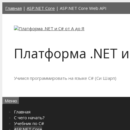
Перейти
Главная
|
ASP.NET Core
|
ASP.NET Core Web API
к
содержимому
Платформа .NET и 
Учимся программировать на языке C# (Си Шарп)
Меню
Главная
С чего начать?
Учебник по C#
ASP.NET Core