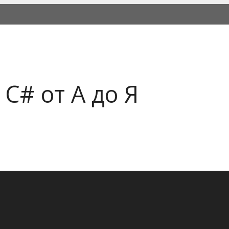
C# от А до Я