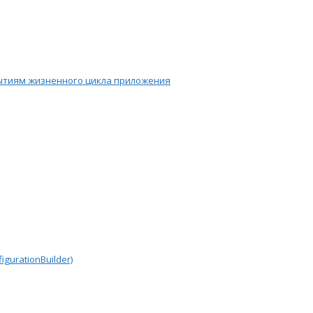
обытиям жизненного цикла приложения
gurationBuilder)