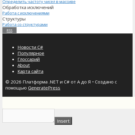
Определить частоту чисел в массиве
Обработка исключений
Работа с исключениями
Структуры
Работа со структурами
RSS
Новости C#
Популярное
Глоссарий
About
Карта сайта
© 2026 Платформа .NET и C# от А до Я
• Создано с
помощью
GeneratePress
Insert