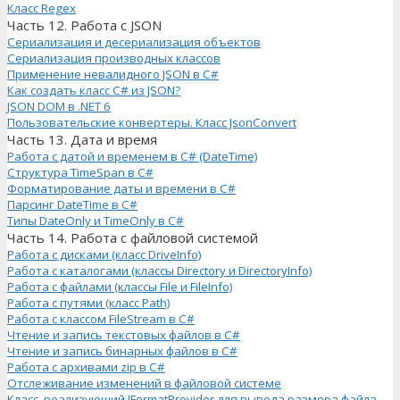
Класс Regex
Часть 12. Работа с JSON
Сериализация и десериализация объектов
Сериализация производных классов
Применение невалидного JSON в C#
Как создать класс C# из JSON?
JSON DOM в .NET 6
Пользовательские конвертеры. Класс JsonConvert
Часть 13. Дата и время
Работа с датой и временем в C# (DateTime)
Структура TimeSpan в C#
Форматирование даты и времени в C#
Парсинг DateTime в C#
Типы DateOnly и TimeOnly в C#
Часть 14. Работа с файловой системой
Работа с дисками (класс DriveInfo)
Работа с каталогами (классы Directory и DirectoryInfo)
Работа с файлами (классы File и FileInfo)
Работа с путями (класс Path)
Работа с классом FileStream в C#
Чтение и запись текстовых файлов в C#
Чтение и запись бинарных файлов в C#
Работа с архивами zip в C#
Отслеживание изменений в файловой системе
Класс, реализующий IFormatProvider для вывода размера файла