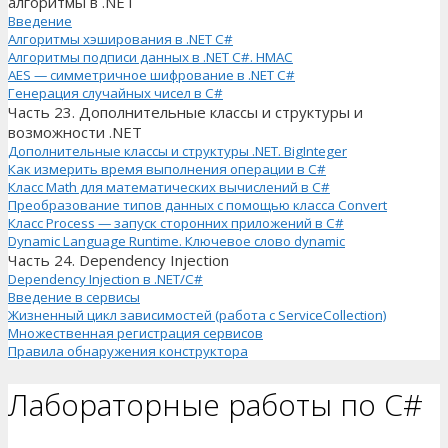
алгоритмы в .NET
Введение
Алгоритмы хэширования в .NET C#
Алгоритмы подписи данных в .NET C#. HMAC
AES — симметричное шифрование в .NET C#
Генерация случайных чисел в C#
Часть 23. Дополнительные классы и структуры и
возможности .NET
Дополнительные классы и структуры .NET. BigInteger
Как измерить время выполнения операции в C#
Класс Math для математических вычислений в C#
Преобразование типов данных с помощью класса Convert
Класс Process — запуск сторонних приложений в C#
Dynamic Language Runtime. Ключевое слово dynamic
Часть 24. Dependency Injection
Dependency Injection в .NET/C#
Введение в сервисы
Жизненный цикл зависимостей (работа с ServiceCollection)
Множественная регистрация сервисов
Правила обнаружения конструктора
Лабораторные работы по C#