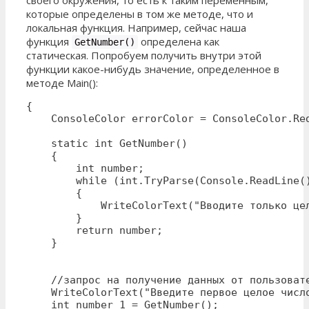
которые определены в том же методе, что и
локальная функция. Например, сейчас наша
функция
определена как
GetNumber()
статическая. Попробуем получить внутри этой
функции какое-нибудь значение, определенное в
методе Main():
{

    ConsoleColor errorColor = ConsoleColor.Red
    static int GetNumber()

    {

        int number;

        while (int.TryParse(Console.ReadLine()
        {

            WriteColorText("Вводите только це
        }

        return number;

    }

    //запрос на получение данных от пользовате
    WriteColorText("Введите первое целое число
    int number_1 = GetNumber();
