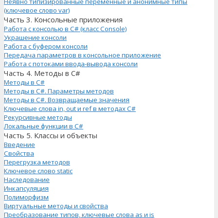
Неявно типизированные переменные и анонимные типы
(ключевое слово var)
Часть 3. Консольные приложения
Работа с консолью в C# (класс Console)
Украшение консоли
Работа с буфером консоли
Передача параметров в консольное приложение
Работа с потоками ввода-вывода консоли
Часть 4. Методы в C#
Методы в C#
Методы в C#. Параметры методов
Методы в C#. Возвращаемые значения
Ключевые слова in, out и ref в методах C#
Рекурсивные методы
Локальные функции в C#
Часть 5. Классы и объекты
Введение
Свойства
Перегрузка методов
Ключевое слово static
Наследование
Инкапсуляция
Полиморфизм
Виртуальные методы и свойства
Преобразование типов, ключевые слова as и is