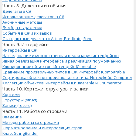
Часть 8. Делегаты и события
Делегаты в C#
Использование делегатов в C#
Анонимные методы
Лямбда-выражения
События в C# и их вызов
Стандартные делегаты: Action, Predicate, Func
Часть 9. Интерфейсы
Интерфейсы в C#
Наследование и множественная реализация интерфейсов
Явная реализация интерфейса и реализация по умолчанию
Клонирование объектов. Интерфейс ICloneable
Сравнение произвольных типов в C#. Интерфейс IComparable
Сортировка объектов произвольного типа. Интерфейс IComparer
Коллекции объектов. Интерфейсы IEnumerable и IEnumerator
Часть 10. Кортежи, структуры и записи
Кортежи
Структуры (struct)
Записи (record)
Часть 11. Работа со строками
Введение
Методы работы со строками
Форматирование и интерполяция строк
Класс StringBuilder