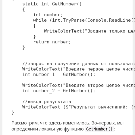
    static int GetNumber()

    {

        int number;

        while (int.TryParse(Console.ReadLine()
        {

            WriteColorText("Вводите только цел
        }

        return number;

    }

    //запрос на получение данных от пользовате
    WriteColorText("Введите первое целое число
    int number_1 = GetNumber();

    WriteColorText("Введите второе целое число
    int number_2 = GetNumber();

    //вывод результата

    WriteColorText ($"Результат вычислений: {n
}
Рассмотрим, что здесь изменилось. Во-первых, мы
определили локальную функцию
:
GetNumber()