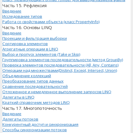
Часть 15. Рефлексия
Введение
Исследование типов
Работа со свойствами объекта (класс PropertyInfo)
Часть 16. Основы LINQ
Введение
Проекции и фильтрация выборки
Сортировка элементов
Агрегатные операции в LINQ
Выбор и пропуск элементов (Take и Skip)
Группировка элементов последовательности (метод GroupBy)
Проверка элементов последовательности (All, Any, Contains)
Операции над множествами(Distinct, Except, Intersect, Union)
Объединение коллекций
Преобразование типов данных
Сравнение последовательностей
Отложенное и немедленное выполнение запросов LINQ
Делегаты в LINQ
Краткий справочник методов LINQ
Часть 17. Многопоточность
Введение
Делегаты потоков
Конкурентный доступ и синхронизация
Способы синхронизации потоков