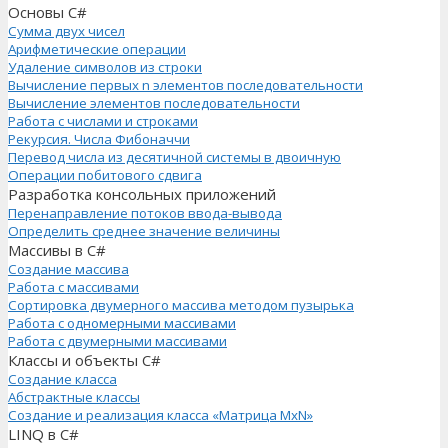
Основы C#
Сумма двух чисел
Арифметические операции
Удаление символов из строки
Вычисление первых n элементов последовательности
Вычисление элементов последовательности
Работа с числами и строками
Рекурсия. Числа Фибоначчи
Перевод числа из десятичной системы в двоичную
Операции побитового сдвига
Разработка консольных приложений
Перенаправление потоков ввода-вывода
Определить среднее значение величины
Массивы в C#
Создание массива
Работа с массивами
Сортировка двумерного массива методом пузырька
Работа с одномерными массивами
Работа с двумерными массивами
Классы и объекты C#
Создание класса
Абстрактные классы
Создание и реализация класса «Матрица MxN»
LINQ в C#