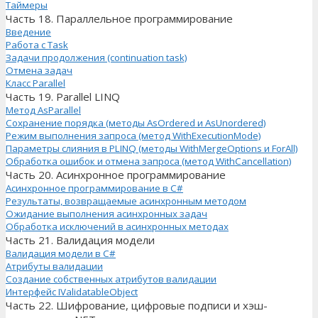
Таймеры
Часть 18. Параллельное программирование
Введение
Работа с Task
Задачи продолжения (continuation task)
Отмена задач
Класс Parallel
Часть 19. Parallel LINQ
Метод AsParallel
Сохранение порядка (методы AsOrdered и AsUnordered)
Режим выполнения запроса (метод WithExecutionMode)
Параметры слияния в PLINQ (методы WithMergeOptions и ForAll)
Обработка ошибок и отмена запроса (метод WithCancellation)
Часть 20. Асинхронное программирование
Асинхронное программирование в C#
Результаты, возвращаемые асинхронным методом
Ожидание выполнения асинхронных задач
Обработка исключений в асинхронных методах
Часть 21. Валидация модели
Валидация модели в C#
Атрибуты валидации
Создание собственных атрибутов валидации
Интерфейс IValidatableObject
Часть 22. Шифрование, цифровые подписи и хэш-