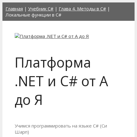
Перейти
Главная
|
Учебник C#
|
Глава 4. Методы в C#
|
к
Локальные функции в C#
содержимому
Платформа
.NET и C# от А
до Я
Учимся программировать на языке C# (Си
Шарп)