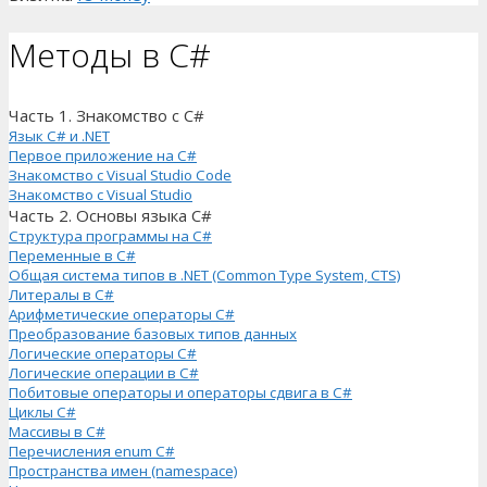
Методы в C#
Часть 1. Знакомство с C#
Язык C# и .NET
Первое приложение на C#
Знакомство с Visual Studio Code
Знакомство с Visual Studio
Часть 2. Основы языка C#
Структура программы на C#
Переменные в C#
Общая система типов в .NET (Common Type System, CTS)
Литералы в C#
Арифметические операторы C#
Преобразование базовых типов данных
Логические операторы C#
Логические операции в C#
Побитовые операторы и операторы сдвига в C#
Циклы C#
Массивы в C#
Перечисления enum C#
Пространства имен (namespace)