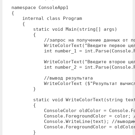
namespace ConsoleApp1

{

    internal class Program

    {

        static void Main(string[] args)

        {

            //запрос на получение данных от по
            WriteColorText("Введите первое цел
            int number_1 = int.Parse(Console.R
            WriteColorText("Введите второе цел
            int number_2 = int.Parse(Console.R
            //вывод результата

            WriteColorText ($"Результат вычисл
        }

        static void WriteColorText(string text
        {

            ConsoleColor oldColor = Console.Fo
            Console.ForegroundColor = color; /
            Console.WriteLine(text); //выводим
            Console.ForegroundColor = oldColor
        }
