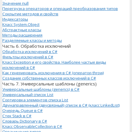
Значение null
Перегрузка операторов и операций преобразования типов
Сокрытие методов и свойств
Индексаторы
Класс System.Object
Абстрактные классы
Методы расширения
Разделяемые классы и методы
Часть 6. Обработка исключений
Обработка исключений в C#
Фильтры исключений в C#
Класс Exception и его свойства. Наиболее частые виды
исключений в C#
Как генерировать исключения в C# (оператор throw)
Создание собственных классов исключений в C#
Часть 7. Универсальные шаблоны (generics)
Универсальные шаблоны (generics) в C#
Универсальный список List
Сортировка элементов списка List
Двунаправленный (двусвязный) список в C# (класс LinkedList)
Очередь Queue в C#
Стек Stack в C#
Словарь Dictionary в C#
Класс ObservableCollection в C#
Ограничения типов