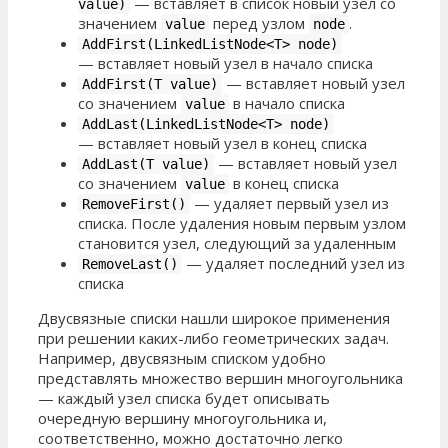
—
вставляет в список новый узел со
value)
значением
перед узлом
.
value
node
AddFirst(LinkedListNode<T> node)
—
вставляет новый узел в начало списка
—
вставляет новый узел
AddFirst(T value)
со значением
в начало списка
value
AddLast(LinkedListNode<T> node)
—
вставляет новый узел в конец списка
—
вставляет новый узел
AddLast(T value)
со значением
в конец списка
value
—
удаляет первый узел из
RemoveFirst()
списка. После удаления новым первым узлом
становится узел, следующий за удаленным
—
удаляет последний узел из
RemoveLast()
списка
Двусвязные списки нашли широкое применения
при решении каких-либо геометрических задач.
Например, двусвязным списком удобно
представлять множество вершин многоугольника
— каждый узел списка будет описывать
очередную вершину многоугольника и,
соответственно, можно достаточно легко