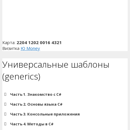
Карта:
2204 1202 0016 4321
Визитка
Ю Money
Универсальные шаблоны
(generics)
Часть 1. Знакомство с C#
Язык C# и .NET
Часть 2. Основы языка C#
Первое приложение на C#
Структура программы на C#
Часть 3. Консольные приложения
Знакомство с Visual Studio Code
Переменные в C#
Работа с консолью в C# (класс Console)
Часть 4. Методы в C#
Знакомство с Visual Studio
Общая система типов в .NET (Common Type System, CTS)
Украшение консоли