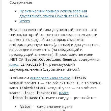
Содержание
Практический пример использования
двусвязного списка LinkedList<T> в C#
Итого
Двунаправленный (или двусвязный) список – это
список, который состоит из последовательности
элементов, каждый из которых содержит
информационную часть (данные) и два указателя
на соседние элементы (на следующий и
предыдущий элементы). В пространстве имен
.NET C#
содержится
System.Collections.Generic
класс
, реализующий
LinkedList<T>
двунаправленный (двусвязный список).
В обычном
универсальном списке
List<T>
каждый элемент — это объект типа
, в то время,
T
как в
каждый узел — это объект
LinkedList<T>
класса
.
Класс
LinkedListNode<T>
имеет следующие свойства:
LinkedListNode<T>
— само значение узла,
Value