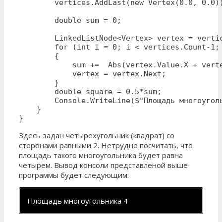
        vertices.AddLast(new Vertex(0.0, 0.0))
        double sum = 0;

        LinkedListNode<Vertex> vertex = vertic
        for (int i = 0; i < vertices.Count-1; 
        {

            sum +=  Abs(vertex.Value.X + vert
            vertex = vertex.Next;

        }

        double square = 0.5*sum;

        Console.WriteLine($"Площадь многоуголь
    }

}
Здесь задан четырехугольник (квадрат) со
сторонами равными 2. Нетрудно посчитать, что
площадь такого многоугольника будет равна
четырем. Вывод консоли представленой выше
программы будет следующим:
Площадь многоугольника 4