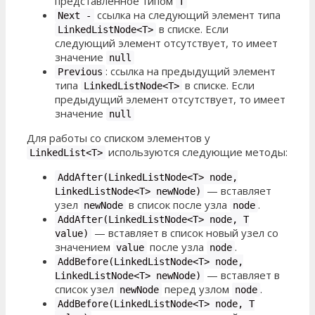
представленное типом
T
ссылка на следующий элемент типа
Next -
в списке. Если
LinkedListNode<T>
следующий элемент отсутствует, то имеет
значение
null
: ссылка на предыдущий элемент
Previous
типа
в списке. Если
LinkedListNode<T>
предыдущий элемент отсутствует, то имеет
значение
null
Для работы со списком элементов у
используются следующие методы:
LinkedList<T>
AddAfter(LinkedListNode<T> node,
—
вставляет
LinkedListNode<T> newNode)
узел
в список после узла
.
newNode
node
AddAfter(LinkedListNode<T> node, T
—
вставляет в список новый узел со
value)
значением
после узла
.
value
node
AddBefore(LinkedListNode<T> node,
—
вставляет в
LinkedListNode<T> newNode)
список узел
перед узлом
.
newNode
node
AddBefore(LinkedListNode<T> node, T