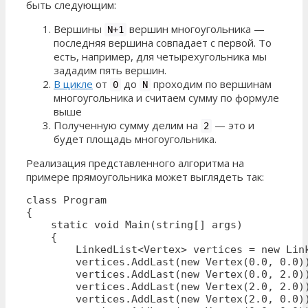
быть следующим:
Вершины
вершин многоугольника —
N+1
последняя вершина совпадает с первой. То
есть, например, для четырехугольника мы
зададим пять вершин.
В цикле
от
до
проходим по вершинам
0
N
многоугольника и считаем сумму по формуле
выше
Полученную сумму делим на
— это и
2
будет площадь многоугольника.
Реализация представленного алгоритма на
примере прямоугольника может выглядеть так:
class Program

{

    static void Main(string[] args)

    {

        LinkedList<Vertex> vertices = new Link
        vertices.AddLast(new Vertex(0.0, 0.0))
        vertices.AddLast(new Vertex(0.0, 2.0))
        vertices.AddLast(new Vertex(2.0, 2.0))
        vertices.AddLast(new Vertex(2.0, 0.0))