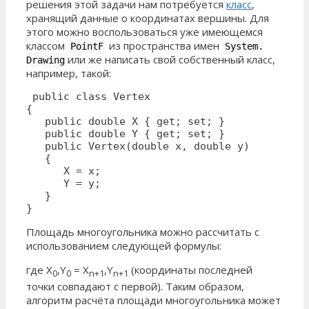
решения этой задачи нам потребуется
класс
,
хранящий данные о координатах вершины. Для
этого можно воспользоваться уже имеющемся
классом
из пространства имен
PointF
System.
или же написать свой собственный класс,
Drawing
например, такой:
 public class Vertex

{ 

   public double X { get; set; }

   public double Y { get; set; }

   public Vertex(double x, double y)

   {

      X = x;

      Y = y;

   }

}
Площадь многоугольника можно рассчитать с
использованием следующей формулы:
где X
,Y
= X
,Y
(координаты последней
0
0
n+1
n+1
точки совпадают с первой). Таким образом,
алгоритм расчёта площади многоугольника может