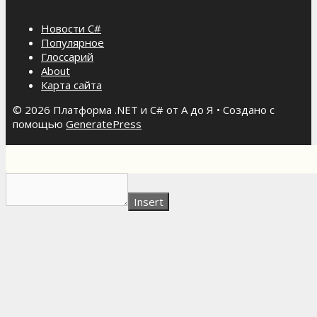
Новости C#
Популярное
Глоссарий
About
Карта сайта
© 2026 Платформа .NET и C# от А до Я
• Создано с
помощью
GeneratePress
Insert