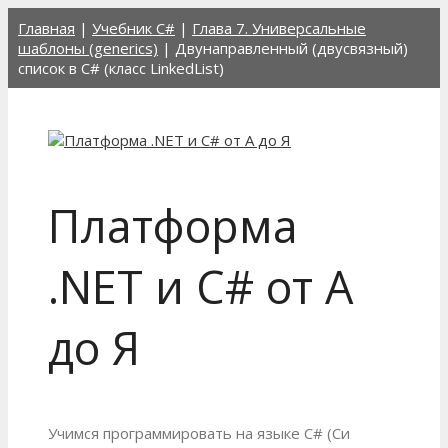
Перейти
Главная
|
Учебник C#
|
Глава 7. Универсальные
к
шаблоны (generics)
|
Двунаправленный (двусвязный)
содержимому
список в C# (класс LinkedList)
Платформа
.NET и C# от А
до Я
Учимся программировать на языке C# (Си