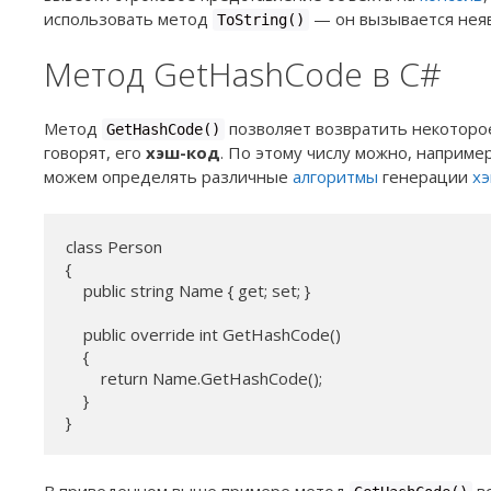
использовать метод
— он вызывается нея
ToString()
Метод GetHashCode в C#
Метод
позволяет возвратить некоторое
GetHashCode()
говорят, его
хэш-код
. По этому числу можно, наприме
можем определять различные
алгоритмы
генерации
х
class Person

{

    public string Name { get; set; }

    public override int GetHashCode()

    {

        return Name.GetHashCode();

    }

}