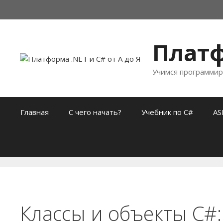
Перейти
к
содержимому
Платф
Учимся программир
Главная
С чего начать?
Учебник по C#
AS
Классы и объекты C#: 