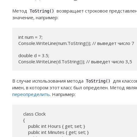
Метод
возвращает строковое представлен
ToString()
значение, например:
int num = 7;

Console.WriteLine(num.ToString()); // выведет число 7

double d = 3.5;

Console.WriteLine(d.ToString()); // выведет число 3,5
В случае использования метода
для классо
ToString()
имен, в котором этот класс был определен. Метод явля
переопределить
. Например:
    class Clock

    {

        public int Hours { get; set; }

        public int Minutes { get; set; }
