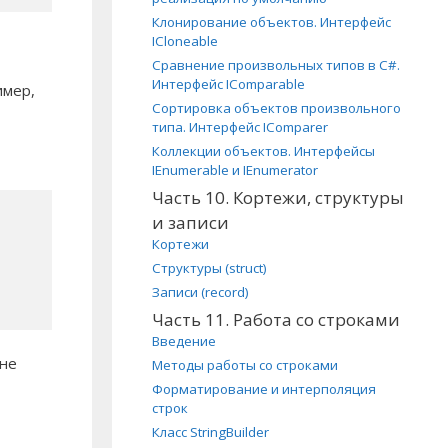
Клонирование объектов. Интерфейс
ICloneable
Сравнение произвольных типов в C#.
Интерфейс IComparable
имер,
Сортировка объектов произвольного
типа. Интерфейс IComparer
Коллекции объектов. Интерфейсы
IEnumerable и IEnumerator
Часть 10. Кортежи, структуры
и записи
Кортежи
Структуры (struct)
Записи (record)
Часть 11. Работа со строками
Введение
 не
Методы работы со строками
Форматирование и интерполяция
строк
Класс StringBuilder