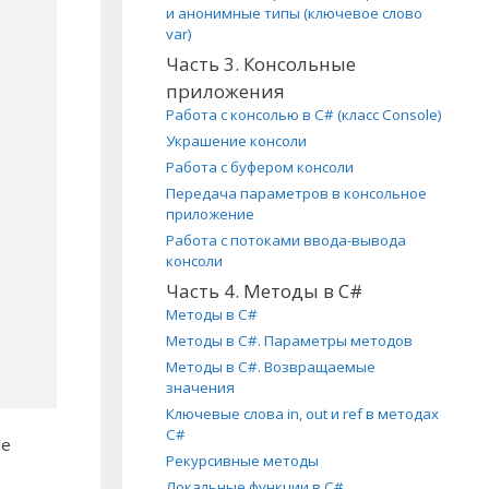
и анонимные типы (ключевое слово
var)
Часть 3. Консольные
приложения
Работа с консолью в C# (класс Console)
Украшение консоли
Работа с буфером консоли
Передача параметров в консольное
приложение
Работа с потоками ввода-вывода
консоли
Часть 4. Методы в C#
Методы в C#
Методы в C#. Параметры методов
Методы в C#. Возвращаемые
значения
Ключевые слова in, out и ref в методах
C#
не
Рекурсивные методы
Локальные функции в C#