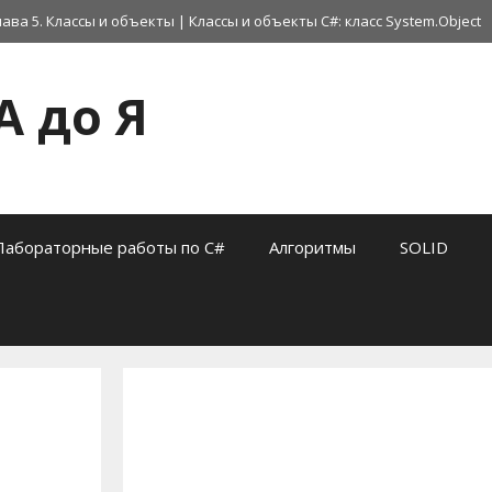
лава 5. Классы и объекты
|
Классы и объекты C#: класс System.Object
А до Я
Лабораторные работы по C#
Алгоритмы
SOLID