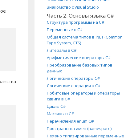
Знакомство с Visual Studio
вое
Часть 2. Основы языка C#
Структура программы на C#
Переменные в C#
Общая система типов в .NET (Common
Type System, CTS)
Литералы в C#
Арифметические операторы C#
Преобразование базовых типов
данных
Логические операторы C#
ранства
Логические операции в C#
Побитовые операторы и операторы
сдвига в C#
Циклы C#
Массивы в C#
Перечисления enum C#
Пространства имен (namespace)
Неявно типизированные переменные