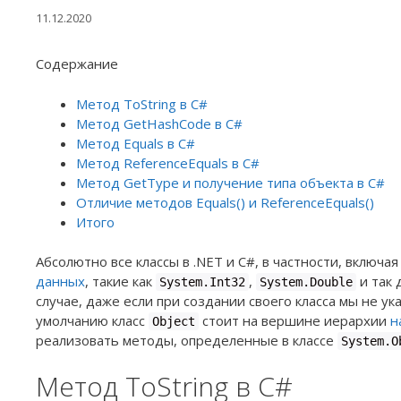
11.12.2020
Содержание
Метод ToString в C#
Метод GetHashCode в C#
Метод Equals в C#
Метод ReferenceEquals в C#
Метод GetType и получение типа объекта в C#
Отличие методов Equals() и ReferenceEquals()
Итого
Абсолютно все классы в .NET и C#, в частности, включа
данных
, такие как
,
и так 
System.Int32
System.Double
случае, даже если при создании своего класса мы не ук
умолчанию класс
стоит на вершине иерархии
н
Object
реализовать методы, определенные в классе
System.O
Метод ToString в C#