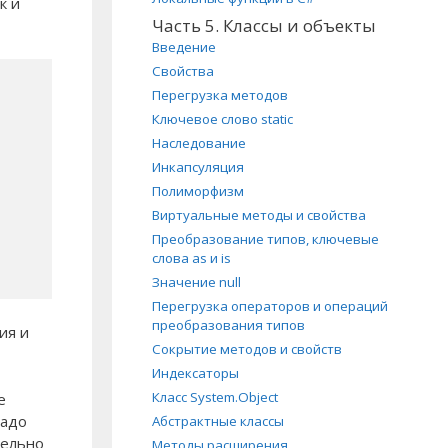
к и
Часть 5. Классы и объекты
Введение
Свойства
Перегрузка методов
Ключевое слово static
Наследование
Инкапсуляция
Полиморфизм
Виртуальные методы и свойства
Преобразование типов, ключевые
слова as и is
Значение null
Перегрузка операторов и операций
преобразования типов
ия и
Сокрытие методов и свойств
Индексаторы
Класс System.Object
е
надо
Абстрактные классы
тельно
Методы расширения