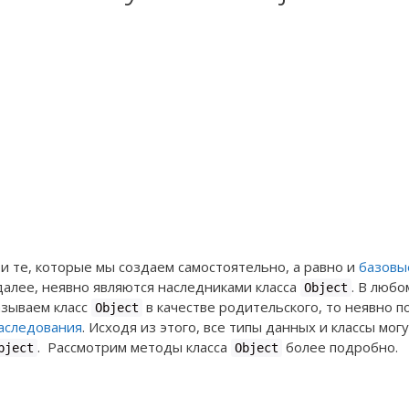
я и те, которые мы создаем самостоятельно, а равно и
базовы
далее, неявно являются наследниками класса
. В любо
Object
азываем класс
в качестве родительского, то неявно п
Object
аследования
. Исходя из этого, все типы данных и классы мог
. Рассмотрим методы класса
более подробно.
bject
Object