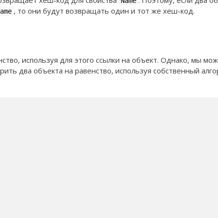
звращает хеш-код для свойства
. Поэтому, если два о
Name
, то они будут возвращать один и тот же хеш-код.
ame
ство, используя для этого ссылки на объект. Однако, мы мо
ерить два объекта на равенство, используя собственный алг