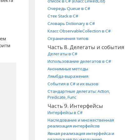
бъекта
список в C# (класс LinkedList)
Очередь Queue в C#
Стек Stack в C#
Словарь Dictionary в C#
Класс ObservableCollection в C#
жем
Ограничения типов
оритм
Часть 8. Делегаты и события
Делегаты в C#
Использование делегатов в C#
Анонимные методы
Лямбда-выражения
События в C# и их вызов
Стандартные делегаты: Action,
Predicate, Func
Часть 9. Интерфейсы
Интерфейсы в C#
Наследование и множественная
реализация интерфейсов
Явная реализация интерфейса и
реализация по умолчанию