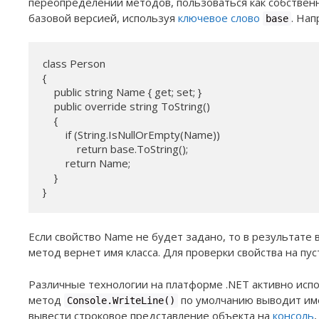
переопределении методов, пользоваться как собстве
базовой версией, используя
ключевое слово
. Нап
base
class Person

{

    public string Name { get; set; }

    public override string ToString()

    {

        if (String.IsNullOrEmpty(Name))

            return base.ToString();

        return Name;

    }

}
Если свойство Name не будет задано, то в результате
метод вернет имя класса. Для проверки свойства на пу
Различные технологии на платформе .NET активно испол
метод
по умолчанию выводит име
Console.WriteLine()
вывести строковое представление объекта на
консоль