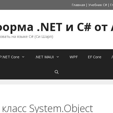
Главная
|
Учебник C#
|
Г
орма .NET и C# от 
овать на языке C# (Си Шарп)
P.NET Core
.NET MAUI
WPF
EF Core
класс System.Object