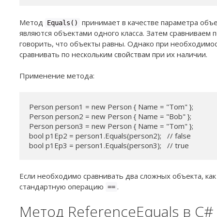
Метод
принимает в качестве параметра объе
Equals()
являются объектами одного класса. Затем сравниваем 
говорить, что объекты равны. Однако при необходимо
сравнивать по нескольким свойствам при их наличии.
Применение метода:
Person person1 = new Person { Name = "Tom" };

Person person2 = new Person { Name = "Bob" };

Person person3 = new Person { Name = "Tom" };

bool p1Ep2 = person1.Equals(person2);   // false

bool p1Ep3 = person1.Equals(person3);   // true
Если необходимо сравнивать два сложных объекта, ка
стандартную операцию
.
==
Метод ReferenceEquals в C#