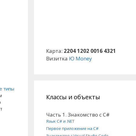
Карта:
2204 1202 0016 4321
Визитка
Ю Money
е типы
м
Классы и объекты
о
ут
Часть 1. Знакомство с C#
Язык C# и .NET
Первое приложение на C#
Знакомство с Visual Studio Code