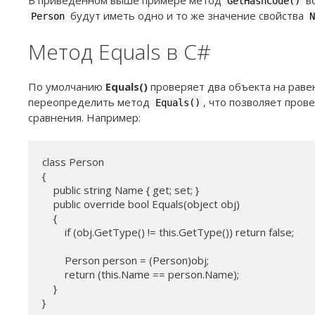
В приведенном выше примере метод
во
GetHashCode()
будут иметь одно и то же значение свойства
Person
N
Метод Equals в C#
По умолчанию
Equals()
проверяет два объекта на равен
переопределить метод
, что позволяет пров
Equals()
сравнения. Например:
class Person

{

    public string Name { get; set; }

    public override bool Equals(object obj)

    {

        if (obj.GetType() != this.GetType()) return false;

        Person person = (Person)obj;

        return (this.Name == person.Name);

    }

}