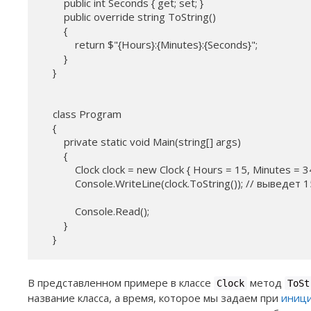
        public int Seconds { get; set; }

        public override string ToString()

        {

            return $"{Hours}:{Minutes}:{Seconds}";

        }

    }

    class Program

    {

        private static void Main(string[] args)

        {

            Clock clock = new Clock { Hours = 15, Minutes = 3
            Console.WriteLine(clock.ToString()); // выведет 1
            Console.Read();

        }

    }
В представленном примере в классе
метод
Clock
ToSt
название класса, а время, которое мы задаем при
иници