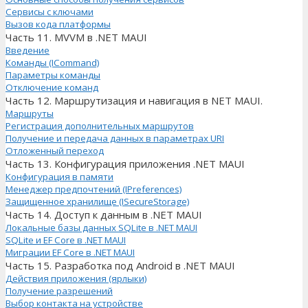
Сервисы с ключами
Вызов кода платформы
Часть 11. MVVM в .NET MAUI
Введение
Команды (ICommand)
Параметры команды
Отключение команд
Часть 12. Маршрутизация и навигация в NET MAUI.
Маршруты
Регистрация дополнительных маршрутов
Получение и передача данных в параметрах URI
Отложенный переход
Часть 13. Конфигурация приложения .NET MAUI
Конфигурация в памяти
Менеджер предпочтений (IPreferences)
Защищенное хранилище (ISecureStorage)
Часть 14. Доступ к данным в .NET MAUI
Локальные базы данных SQLite в .NET MAUI
SQLite и EF Core в .NET MAUI
Миграции EF Core в .NET MAUI
Часть 15. Разработка под Android в .NET MAUI
Действия приложения (ярлыки)
Получение разрешений
Выбор контакта на устройстве