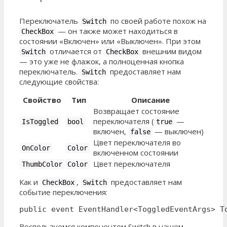
Переключатель
по своей работе похож на
Switch
— он также может находиться в
CheckBox
состоянии «Включен» или «Выключен». При этом
отличается от
внешним видом
Switch
CheckBox
— это уже не флажок, а полноценная кнопка
переключатель.
предоставляет нам
Switch
следующие свойства:
Свойство
Тип
Описание
Возвращает состояние
переключателя (
—
IsToggled
bool
true
включен,
— выключен)
false
Цвет переключателя во
OnColor
Color
включенном состоянии
Цвет переключателя
ThumbColor
Color
Как и
,
предоставляет нам
CheckBox
Switch
событие переключения:
public event EventHandler<ToggledEventArgs> T
Воспользуемся компонентом Switch в нашем