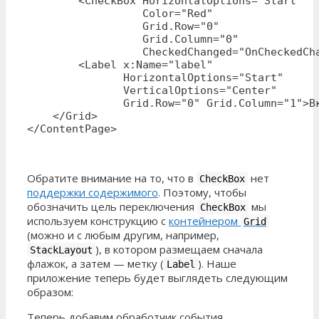
        <CheckBox HorizontalOptions="Start" 

                  Color="Red"  

                  Grid.Row="0" 

                  Grid.Column="0" 

                  CheckedChanged="OnCheckedCha
        <Label x:Name="label" 

               HorizontalOptions="Start" 

               VerticalOptions="Center" 

               Grid.Row="0" Grid.Column="1">Вк
    </Grid>

</ContentPage>
Обратите внимание на то, что в
нет
CheckBox
поддержки содержимого
. Поэтому, чтобы
обозначить цель переключения
мы
CheckBox
используем конструкцию с
контейнером
Grid
(можно и с любым другим, например,
), в котором размещаем сначала
StackLayout
флажок, а затем — метку (
). Наше
Label
приложение теперь будет выглядеть следующим
образом:
Теперь добавим обработчик события