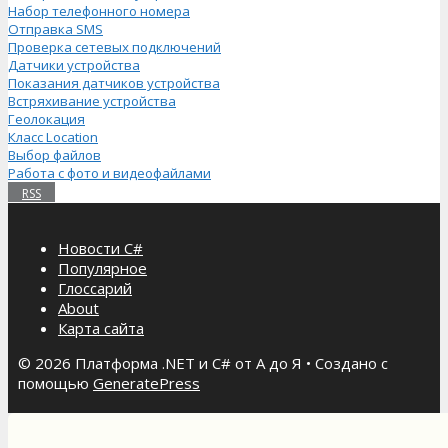
Набор телефонного номера
Отправка SMS
Проверка сетевых подключений
Датчики устройства
Показания датчиков устройства
Встряхивание устройства
Геолокация
Класс Location
Выбор файлов
Работа с фото и видеофайлами
RSS
Новости C#
Популярное
Глоссарий
About
Карта сайта
© 2026 Платформа .NET и C# от А до Я
• Создано с
помощью
GeneratePress