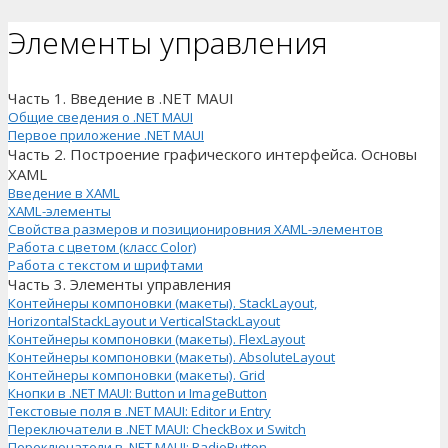
Элементы управления
Часть 1. Введение в .NET MAUI
Общие сведения о .NET MAUI
Первое приложение .NET MAUI
Часть 2. Построение графического интерфейса. Основы
XAML
Введение в XAML
XAML-элементы
Свойства размеров и позиционировния XAML-элементов
Работа с цветом (класс Color)
Работа с текстом и шрифтами
Часть 3. Элементы управления
Контейнеры компоновки (макеты). StackLayout,
HorizontalStackLayout и VerticalStackLayout
Контейнеры компоновки (макеты). FlexLayout
Контейнеры компоновки (макеты). AbsoluteLayout
Контейнеры компоновки (макеты). Grid
Кнопки в .NET MAUI: Button и ImageButton
Текстовые поля в .NET MAUI: Editor и Entry
Переключатели в .NET MAUI: CheckBox и Switch
Переключатели в .NET MAUI: RadioButton