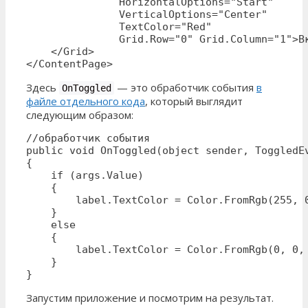
               HorizontalOptions="Start" 

               VerticalOptions="Center" 

               TextColor="Red"

               Grid.Row="0" Grid.Column="1">Вк
    </Grid>

</ContentPage>
Здесь
— это обработчик события
в
OnToggled
файле отдельного кода
, который выглядит
следующим образом:
//обработчик события

public void OnToggled(object sender, ToggledEv
{

    if (args.Value) 

    {

        label.TextColor = Color.FromRgb(255, 0
    }

    else

    {

        label.TextColor = Color.FromRgb(0, 0, 
    }

}
Запустим приложение и посмотрим на результат.