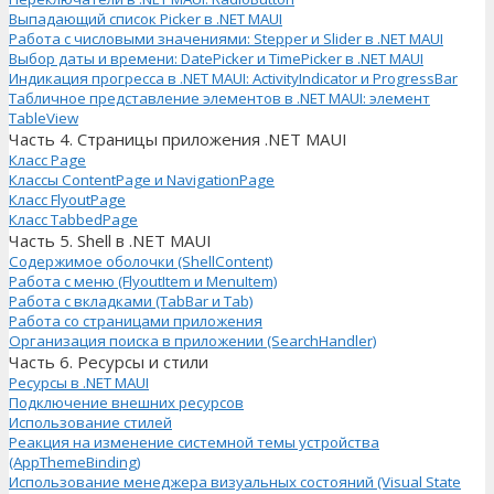
Выпадающий список Picker в .NET MAUI
Работа с числовыми значениями: Stepper и Slider в .NET MAUI
Выбор даты и времени: DatePicker и TimePicker в .NET MAUI
Индикация прогресса в .NET MAUI: ActivityIndicator и ProgressBar
Табличное представление элементов в .NET MAUI: элемент
TableView
Часть 4. Страницы приложения .NET MAUI
Класс Page
Классы ContentPage и NavigationPage
Класс FlyoutPage
Класс TabbedPage
Часть 5. Shell в .NET MAUI
Содержимое оболочки (ShellContent)
Работа с меню (FlyoutItem и MenuItem)
Работа с вкладками (TabBar и Tab)
Работа со страницами приложения
Организация поиска в приложении (SearchHandler)
Часть 6. Ресурсы и стили
Ресурсы в .NET MAUI
Подключение внешних ресурсов
Использование стилей
Реакция на изменение системной темы устройства
(AppThemeBinding)
Использование менеджера визуальных состояний (Visual State