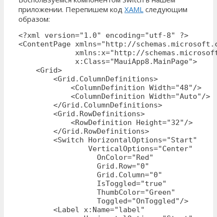
приложении. Перепишем код
XAML
следующим
образом:
<?xml version="1.0" encoding="utf-8" ?>

<ContentPage xmlns="http://schemas.microsoft.c
             xmlns:x="http://schemas.microsoft
             x:Class="MauiApp8.MainPage">

    <Grid>

        <Grid.ColumnDefinitions>

            <ColumnDefinition Width="48"/>

            <ColumnDefinition Width="Auto"/>

        </Grid.ColumnDefinitions>

        <Grid.RowDefinitions>

            <RowDefinition Height="32"/>

        </Grid.RowDefinitions>

        <Switch HorizontalOptions="Start" 

                VerticalOptions="Center"

                  OnColor="Red"  

                  Grid.Row="0" 

                  Grid.Column="0" 

                  IsToggled="true"

                  ThumbColor="Green"

                  Toggled="OnToggled"/>

        <Label x:Name="label" 
