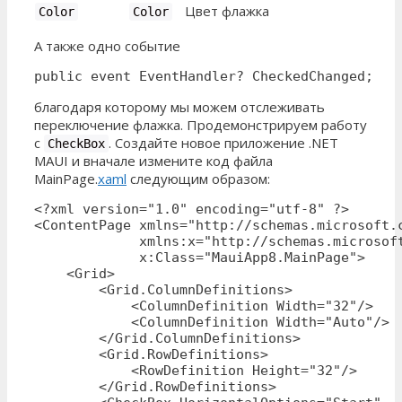
Цвет флажка
Color
Color
А также одно событие
public event EventHandler? CheckedChanged;
благодаря которому мы можем отслеживать
переключение флажка. Продемонстрируем работу
с
. Создайте новое приложение .NET
CheckBox
MAUI и вначале измените код файла
MainPage.
xaml
следующим образом:
<?xml version="1.0" encoding="utf-8" ?>

<ContentPage xmlns="http://schemas.microsoft.c
             xmlns:x="http://schemas.microsoft
             x:Class="MauiApp8.MainPage">

    <Grid>

        <Grid.ColumnDefinitions>

            <ColumnDefinition Width="32"/>

            <ColumnDefinition Width="Auto"/>

        </Grid.ColumnDefinitions>

        <Grid.RowDefinitions>

            <RowDefinition Height="32"/>

        </Grid.RowDefinitions>
