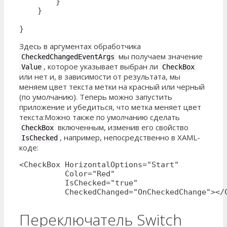
        }

    }

}
Здесь в аргументах обработчика
мы получаем значение
CheckedChangedEventArgs
, которое указывает выбран ли
Value
CheckBox
или нет и, в зависимости от результата, мы
меняем цвет текста метки на красный или черный
(по умолчанию). Теперь можно запустить
приложение и убедиться, что метка меняет цвет
текста:
Можно также по умолчанию сделать
включенным, изменив его свойство
CheckBox
, например, непосредственно в XAML-
IsChecked
коде:
<CheckBox HorizontalOptions="Start" 

          Color="Red"  

          IsChecked="true"

          CheckedChanged="OnCheckedChange"></
Переключатель Switch