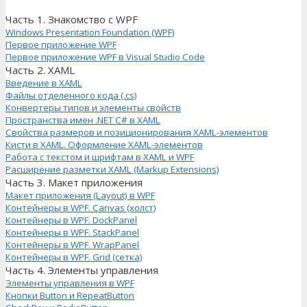
Часть 1. Знакомство с WPF
Windows Presentation Foundation (WPF)
Первое приложение WPF
Первое приложение WPF в Visual Studio Code
Часть 2. XAML
Введение в XAML
Файлы отделенного кода (.cs)
Конвертеры типов и элементы свойств
Пространства имен .NET C# в XAML
Свойства размеров и позиционирования XAML-элементов
Кисти в XAML. Оформление XAML-элементов
Работа с текстом и шрифтам в XAML и WPF
Расширение разметки XAML (Markup Extensions)
Часть 3. Макет приложения
Макет приложения (Layout) в WPF
Контейнеры в WPF. Canvas (холст)
Контейнеры в WPF. DockPanel
Контейнеры в WPF. StackPanel
Контейнеры в WPF. WrapPanel
Контейнеры в WPF. Grid (сетка)
Часть 4. Элементы управления
Элементы управления в WPF
Кнопки Button и RepeatButton