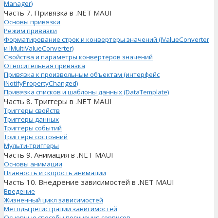
Manager)
Часть 7. Привязка в .NET MAUI
Основы привязки
Режим привязки
Форматирование строк и конвертеры значений (IValueConverter
и IMultiValueConverter)
Свойства и параметры конвертеров значений
Относительная привязка
Привязка к произвольным объектам (интерфейс
INotifyPropertyChanged)
Привязка списков и шаблоны данных (DataTemplate)
Часть 8. Триггеры в .NET MAUI
Триггеры свойств
Триггеры данных
Триггеры событий
Триггеры состояний
Мульти-триггеры
Часть 9. Анимация в .NET MAUI
Основы анимации
Плавность и скорость анимации
Часть 10. Внедрение зависимостей в .NET MAUI
Введение
Жизненный цикл зависимостей
Методы регистрации зависимостей
Основные способы получения сервисов