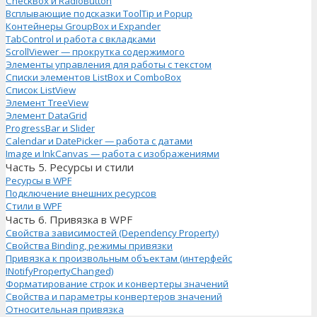
CheckBox и RadioButton
Всплывающие подсказки ToolTip и Popup
Контейнеры GroupBox и Expander
TabControl и работа с вкладками
ScrollViewer — прокрутка содержимого
Элементы управления для работы с текстом
Списки элементов ListBox и ComboBox
Список ListView
Элемент TreeView
Элемент DataGrid
ProgressBar и Slider
Calendar и DatePicker — работа с датами
Image и InkCanvas — работа с изображениями
Часть 5. Ресурсы и стили
Ресурсы в WPF
Подключение внешних ресурсов
Стили в WPF
Часть 6. Привязка в WPF
Свойства зависимостей (Dependency Property)
Свойства Binding, режимы привязки
Привязка к произвольным объектам (интерфейс
INotifyPropertyChanged)
Форматирование строк и конвертеры значений
Свойства и параметры конвертеров значений
Относительная привязка