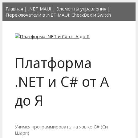
Перейти
Главная
|
.NET MAUI
|
Элементы управления
|
к
Переключатели в .NET MAUI: CheckBox и Switch
содержимому
Платформа
.NET и C# от А
до Я
Учимся программировать на языке C# (Си
Шарп)