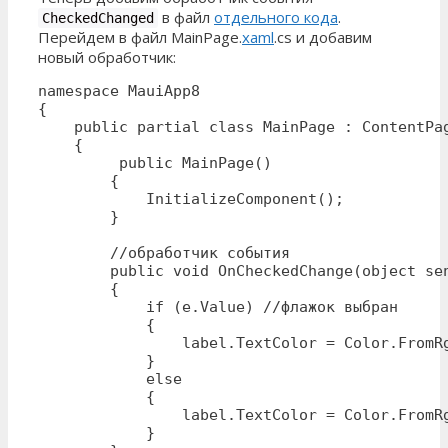
в файл
отдельного кода
.
CheckedChanged
Перейдем в файл MainPage.
xaml
.cs и добавим
новый обработчик:
namespace MauiApp8

{

    public partial class MainPage : ContentPag
    {

         public MainPage()

        {

            InitializeComponent();

        }

        //обработчик события

        public void OnCheckedChange(object sen
        {

            if (e.Value) //флажок выбран

            {

                label.TextColor = Color.FromRg
            }

            else

            {

                label.TextColor = Color.FromRg
            }
