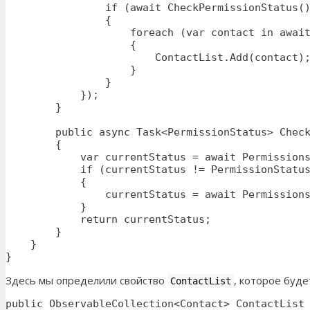
                if (await CheckPermissionStatus()
                {

                    foreach (var contact in await
                    {

                        ContactList.Add(contact);
                    }

                }

            });

        }

        public async Task<PermissionStatus> Check
        {

            var currentStatus = await Permissions
            if (currentStatus != PermissionStatus
            {

                currentStatus = await Permissions
            }

            return currentStatus;

        }

    }

}
Здесь мы определили свойство
, которое буде
ContactList
public ObservableCollection<Contact> ContactList