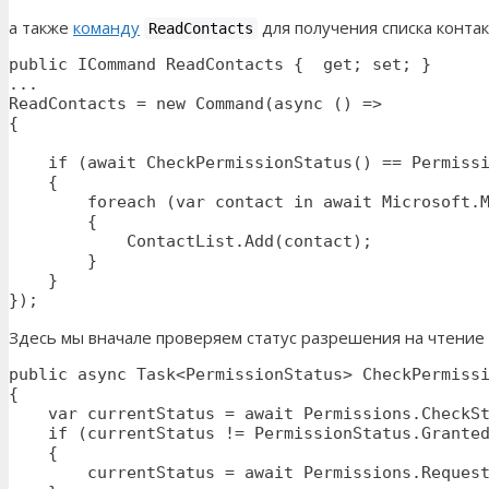
а также
команду
для получения списка контак
ReadContacts
public ICommand ReadContacts {  get; set; }

...

ReadContacts = new Command(async () => 

{

    if (await CheckPermissionStatus() == Permissi
    {

        foreach (var contact in await Microsoft.M
        {

            ContactList.Add(contact);

        }

    }

});
Здесь мы вначале проверяем статус разрешения на чтение
public async Task<PermissionStatus> CheckPermissi
{

    var currentStatus = await Permissions.CheckSt
    if (currentStatus != PermissionStatus.Granted
    {

        currentStatus = await Permissions.Request