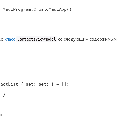
 MauiProgram.CreateMauiApp();

её
класс
со следующим содержимым:
ContactsViewModel
actList { get; set; } = [];

 }

> 
