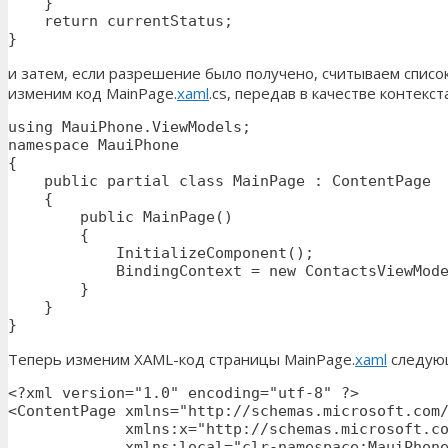
    }

    return currentStatus;

}
и затем, если разрешение было получено, считываем списо
изменим код MainPage.
xaml
.cs, передав в качестве контекс
using MauiPhone.ViewModels;

namespace MauiPhone

{

    public partial class MainPage : ContentPage

    {

        public MainPage()

        {

            InitializeComponent();

            BindingContext = new ContactsViewMode
        }

    }

}
Теперь изменим XAML-код страницы MainPage.
xaml
следую
<?xml version="1.0" encoding="utf-8" ?>

<ContentPage xmlns="http://schemas.microsoft.com/
             xmlns:x="http://schemas.microsoft.co
             xmlns:local="clr-namespace:MauiPhone