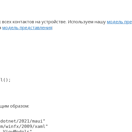
к всех контактов на устройстве. Используем нашу
модель пре
та
модель представления
:
l();

щим образом:
dotnet/2021/maui"

m/winfx/2009/xaml"

.ViewModels"
