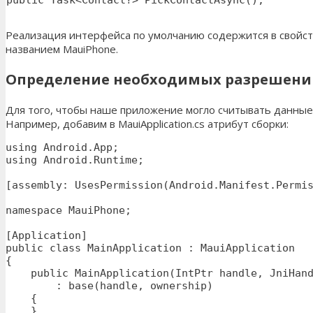
public Task<Contact?> PickContactAsync();
Реализация интерфейса по умолчанию содержится в свойс
названием MauiPhone.
Определение необходимых разрешени
Для того, чтобы наше приложение могло считывать данны
Например, добавим в MauiApplication.cs атрибут сборки:
using Android.App;

using Android.Runtime;

[assembly: UsesPermission(Android.Manifest.Permis
namespace MauiPhone;

[Application]

public class MainApplication : MauiApplication

{

    public MainApplication(IntPtr handle, JniHand
        : base(handle, ownership)

    {

    }
