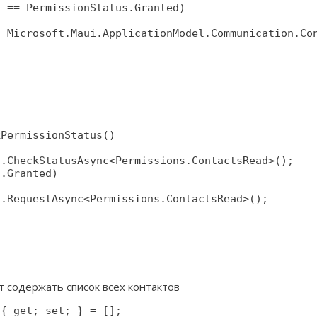
 == PermissionStatus.Granted)

 Microsoft.Maui.ApplicationModel.Communication.Con


PermissionStatus()

.CheckStatusAsync<Permissions.ContactsRead>();

.Granted)

.RequestAsync<Permissions.ContactsRead>();

т содержать список всех контактов
 { get; set; } = [];