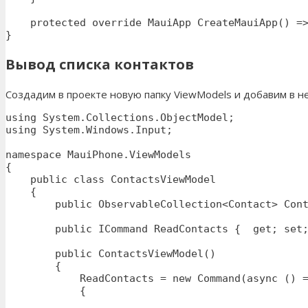
    protected override MauiApp CreateMauiApp() =>
}
Вывод списка контактов
Создадим в проекте новую папку ViewModels и добавим в н
using System.Collections.ObjectModel;

using System.Windows.Input;

namespace MauiPhone.ViewModels

{

    public class ContactsViewModel

    {

        public ObservableCollection<Contact> Cont
        public ICommand ReadContacts {  get; set;
        public ContactsViewModel() 

        {

            ReadContacts = new Command(async () =
            {
