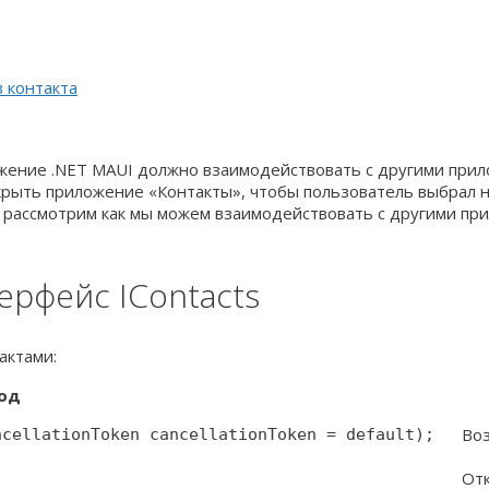
в контакта
жение .NET MAUI должно взаимодействовать с другими прил
рыть приложение «Контакты», чтобы пользователь выбрал 
ы рассмотрим как мы можем взаимодействовать с другими пр
ерфейс IContacts
актами:
од
Воз
ncellationToken cancellationToken = default);
Отк