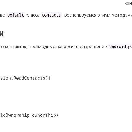
кон
тве
класса
. Воспользуемся этими методам
Default
Contacts
й
е о контактах, необходимо запросить разрешение
android.p
sion.ReadContacts)]

leOwnership ownership)
