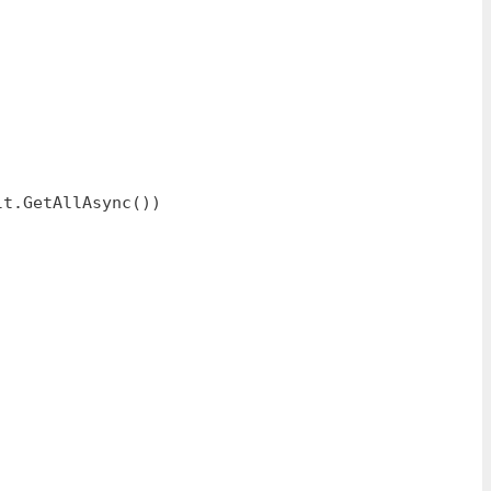
t.GetAllAsync())
