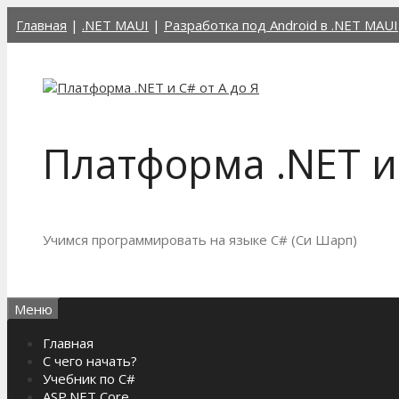
Перейти
Главная
|
.NET MAUI
|
Разработка под Android в .NET MAUI
к
содержимому
Платформа .NET и 
Учимся программировать на языке C# (Си Шарп)
Меню
Главная
С чего начать?
Учебник по C#
ASP.NET Core