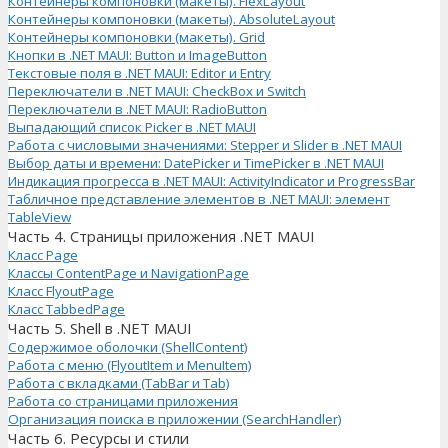
Контейнеры компоновки (макеты). FlexLayout
Контейнеры компоновки (макеты). AbsoluteLayout
Контейнеры компоновки (макеты). Grid
Кнопки в .NET MAUI: Button и ImageButton
Текстовые поля в .NET MAUI: Editor и Entry
Переключатели в .NET MAUI: CheckBox и Switch
Переключатели в .NET MAUI: RadioButton
Выпадающий список Picker в .NET MAUI
Работа с числовыми значениями: Stepper и Slider в .NET MAUI
Выбор даты и времени: DatePicker и TimePicker в .NET MAUI
Индикация прогресса в .NET MAUI: ActivityIndicator и ProgressBar
Табличное представление элементов в .NET MAUI: элемент
TableView
Часть 4. Страницы приложения .NET MAUI
Класс Page
Классы ContentPage и NavigationPage
Класс FlyoutPage
Класс TabbedPage
Часть 5. Shell в .NET MAUI
Содержимое оболочки (ShellContent)
Работа с меню (FlyoutItem и MenuItem)
Работа с вкладками (TabBar и Tab)
Работа со страницами приложения
Организация поиска в приложении (SearchHandler)
Часть 6. Ресурсы и стили