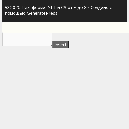
© 2026 Платформа .NET и C# от А до Я
• Создано с
помощью
GeneratePress
Insert