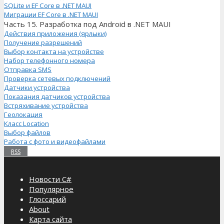
SQLite и EF Core в .NET MAUI
Миграции EF Core в .NET MAUI
Часть 15. Разработка под Android в .NET MAUI
Действия приложения (ярлыки)
Получение разрешений
Выбор контакта на устройстве
Набор телефонного номера
Отправка SMS
Проверка сетевых подключений
Датчики устройства
Показания датчиков устройства
Встряхивание устройства
Геолокация
Класс Location
Выбор файлов
Работа с фото и видеофайлами
RSS
Новости C#
Популярное
Глоссарий
About
Карта сайта