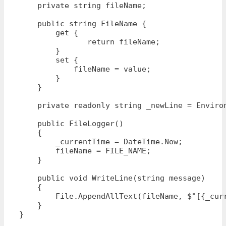
    private string fileName;

    public string FileName {

        get { 

               return fileName; 

        }

        set { 

            fileName = value; 

        } 

    }

    private readonly string _newLine = Environ
    public FileLogger()

    {

        _currentTime = DateTime.Now;

        fileName = FILE_NAME;

    }

    public void WriteLine(string message)

    {

        File.AppendAllText(fileName, $"[{_curr
    }

}