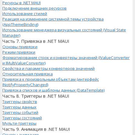
Ресурсы в .NET MAUI
Подключение внешних ресурсов
Использование стилей
Реакция на изменение системной темы устройства
(AppThemeBinding)
Использование менеджера визуальных состояний (Visual State
Manager)
Часть 7. Привязка в .NET MAUI
Основы привязки
Режим привязки
Форматирование строк и конвертеры значений (IValueConverter
и IMultiValueConverter)
Свойства и параметры конвертеров значений
Относительная привязка
Привязка к произвольным объектам (интерфейс
INotifyPropertyChanged)
Привязка списков и шаблоны данных (DataTemplate)
Часть 8. Триггеры в .NET MAUI
Триггеры свойств
Триггеры данных
Триггеры событий
Триггеры состояний
Мульти-триггеры
Часть 9. Анимация в .NET MAUI
Основы анимации