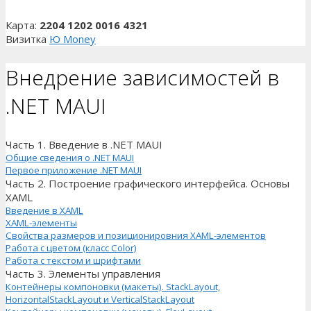
Карта:
2204 1202 0016 4321
Визитка
Ю Money
Внедрение зависимостей в
.NET MAUI
Часть 1. Введение в .NET MAUI
Общие сведения о .NET MAUI
Первое приложение .NET MAUI
Часть 2. Построение графического интерфейса. Основы
XAML
Введение в XAML
XAML-элементы
Свойства размеров и позиционировния XAML-элементов
Работа с цветом (класс Color)
Работа с текстом и шрифтами
Часть 3. Элементы управления
Контейнеры компоновки (макеты). StackLayout,
HorizontalStackLayout и VerticalStackLayout