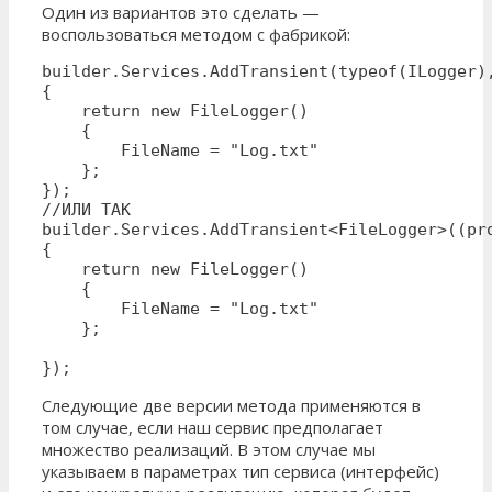
Один из вариантов это сделать —
воспользоваться методом с фабрикой:
builder.Services.AddTransient(typeof(ILogger),
{

    return new FileLogger()

    {

        FileName = "Log.txt"

    };

});

//ИЛИ ТАК

builder.Services.AddTransient<FileLogger>((pro
{

    return new FileLogger() 

    {

        FileName = "Log.txt"

    };

});
Следующие две версии метода применяются в
том случае, если наш сервис предполагает
множество реализаций. В этом случае мы
указываем в параметрах тип сервиса (интерфейс)