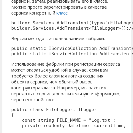
сервис и, затем, реализовывать его в классе.
Можно просто зарегистрировать в качестве
сервиса конкретный
класс
:
builder.Services.AddTransient(typeof(FileLogge
builder.Services.AddTransient<FileLogger>();/
Версии метода с использованием фабрики:
public static IServiceCollection AddTransient
public static IServiceCollection AddTransient
Использование фабрики при регистрации сервиса
может оказаться удобной в случае, если вам
требуется более сложная логика создания
объекта сервиса, чем обычный вызов
конструктора класса. Например, мы захотим
передать в сервис дополнительную информацию,
через его свойство:
public class FileLogger: ILogger

{

    const string FILE_NAME = "Log.txt";

    private readonly DateTime _currentTime;
