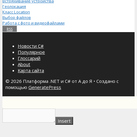
Встряхивание устройства
Геолокация
Класс Location
Выбор файлов
Работа с фото и видеофайлами
RSS
Новости C#
Популярное
Глоссарий
About
Карта сайта
© 2026 Платформа .NET и C# от А до Я
• Создано с
помощью
GeneratePress
Insert