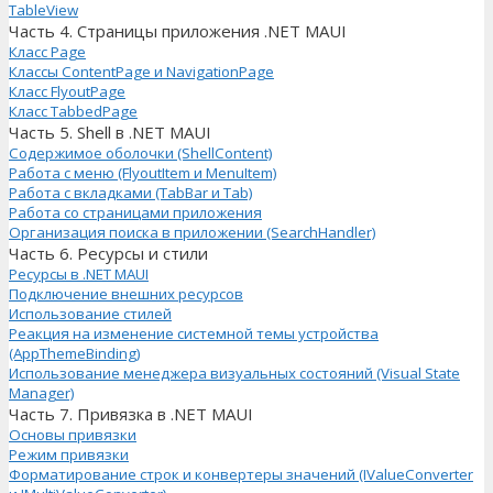
TableView
Часть 4. Страницы приложения .NET MAUI
Класс Page
Классы ContentPage и NavigationPage
Класс FlyoutPage
Класс TabbedPage
Часть 5. Shell в .NET MAUI
Содержимое оболочки (ShellContent)
Работа с меню (FlyoutItem и MenuItem)
Работа с вкладками (TabBar и Tab)
Работа со страницами приложения
Организация поиска в приложении (SearchHandler)
Часть 6. Ресурсы и стили
Ресурсы в .NET MAUI
Подключение внешних ресурсов
Использование стилей
Реакция на изменение системной темы устройства
(AppThemeBinding)
Использование менеджера визуальных состояний (Visual State
Manager)
Часть 7. Привязка в .NET MAUI
Основы привязки
Режим привязки
Форматирование строк и конвертеры значений (IValueConverter