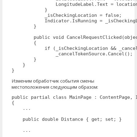
                LongitudeLabel.Text = location
            }

            _isCheckingLocation = false;

            Indicator.IsRunning = _isCheckingL
        }

        public void CancelRequestClicked(objec
        {

            if (_isCheckingLocation && _cance
                _cancelTokenSource.Cancel();

        }

    }

}
Изменим обработчик события смены
местоположения следующим образом:
public partial class MainPage : ContentPage, I
{

    ...

    public double Distance { get; set; }

    ...
