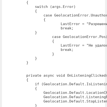
        {

            switch (args.Error) 

            {

                case GeolocationError.Unauthor
                {

                        LastError = "Разрешен
                        break;

            }

                    case GeolocationError.Posi
                    {

                        LastError = "Не удалос
                        break;

                    }

            }  

        }

        private async void OnListeningClicked(
        {

            if (Geolocation.Default.IsListenin
            {

                Geolocation.Default.LocationCh
                Geolocation.Default.ListeningF
                Geolocation.Default.StopListen
            }
