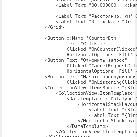
                <Label Text="00,000000"  x:Nam
                <Label Text="Расстояние, км" G
                <Label Text="0"  x:Name="Dista
            </Grid>

            <Button x:Name="CounterBtn"

                    Text="Click me"

                    Clicked="OnCounterClicked"
                    HorizontalOptions="Fill" /
            <Button Text="Отменить запрос"

                    Clicked="CancelRequestClic
                    HorizontalOptions="Fill" /
            <Button Text="Начать прослушивание
                    Clicked="OnListeningClicke
            <CollectionView ItemsSource="{Bin
                <CollectionView.ItemTemplate>

                    <DataTemplate x:DataType="
                        <HorizontalStackLayout
                            <Label Text="{Bind
                            <Label Text="{Bind
                        </HorizontalStackLayou
                    </DataTemplate>

                </CollectionView.ItemTemplate>