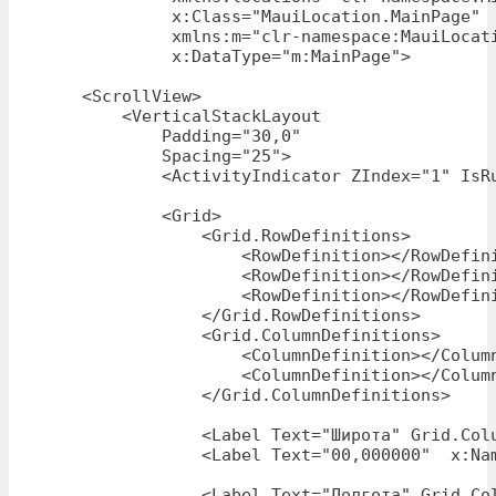
             x:Class="MauiLocation.MainPage"

             xmlns:m="clr-namespace:MauiLocati
             x:DataType="m:MainPage">

    <ScrollView>

        <VerticalStackLayout

            Padding="30,0"

            Spacing="25">

            <ActivityIndicator ZIndex="1" IsRu
            <Grid>

                <Grid.RowDefinitions>

                    <RowDefinition></RowDefini
                    <RowDefinition></RowDefini
                    <RowDefinition></RowDefini
                </Grid.RowDefinitions>

                <Grid.ColumnDefinitions>

                    <ColumnDefinition></Column
                    <ColumnDefinition></Column
                </Grid.ColumnDefinitions>

                <Label Text="Широта" Grid.Colu
                <Label Text="00,000000"  x:Nam
                <Label Text="Долгота" Grid.Col