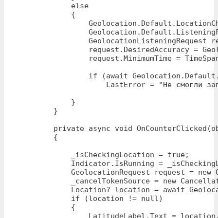
            else

            {

                Geolocation.Default.LocationCh
                Geolocation.Default.ListeningF
                GeolocationListeningRequest re
                request.DesiredAccuracy = Geol
                request.MinimumTime = TimeSpan
                if (await Geolocation.Default.
                    LastError = "Не смогли зап
            }

        }

        private async void OnCounterClicked(ob
        {

            _isCheckingLocation = true;

            Indicator.IsRunning = _isCheckingL
            GeolocationRequest request = new 
            _cancelTokenSource = new Cancellat
            Location? location = await Geoloc
            if (location != null)

            {

                LatitudeLabel.Text = location.