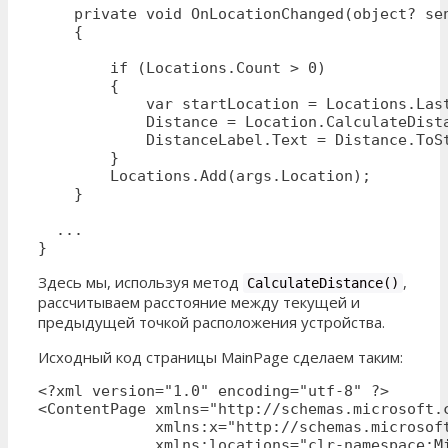
    private void OnLocationChanged(object? sen
    {

        if (Locations.Count > 0)

        {

            var startLocation = Locations.Last
            Distance = Location.CalculateDist
            DistanceLabel.Text = Distance.ToSt
        }

        Locations.Add(args.Location);

    }

  ...

}
Здесь мы, используя метод
,
CalculateDistance()
рассчитываем расстояние между текущей и
предыдущей точкой расположения устройства.
Исходный код страницы MainPage сделаем таким:
<?xml version="1.0" encoding="utf-8" ?>

<ContentPage xmlns="http://schemas.microsoft.c
             xmlns:x="http://schemas.microsoft
             xmlns:locations="clr-namespace:M