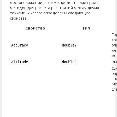
местоположении, а также предоставляет ряд
методов для расчёта расстояний между двумя
точками. У класса определены следующие
свойства:
Свойство
Тип
Го
то
оп
Accuracy
double
?
ме
ме
Вы
Altitude
double
?
Си
оп
зн
Мо
сл