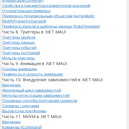
и IMultiValueConverter)
Свойства и параметры конвертеров значений
Относительная привязка
Привязка к произвольным объектам (интерфейс
INotifyPropertyChanged)
Привязка списков и шаблоны данных (DataTemplate)
Часть 8. Триггеры в .NET MAUI
Триггеры свойств
Триггеры данных
Триггеры событий
Триггеры состояний
Мульти-триггеры
Часть 9. Анимация в .NET MAUI
Основы анимации
Плавность и скорость анимации
Часть 10. Внедрение зависимостей в .NET MAUI
Введение
Жизненный цикл зависимостей
Методы регистрации зависимостей
Основные способы получения сервисов
Сервисы с ключами
Вызов кода платформы
Часть 11. MVVM в .NET MAUI
Введение
Команды (ICommand)