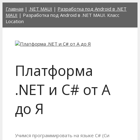
Перейти
Главная
|
.NET MAUI
|
Разработка под Android в .NET
к
MAUI
|
Разработка под Android в .NET MAUI. Класс
содержимому
Location
Платформа
.NET и C# от А
до Я
Учимся программировать на языке C# (Си