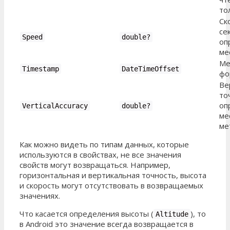
то
Ск
се
Speed
double?
оп
ме
Ме
Timestamp
DateTimeOffset
фо
Ве
то
оп
VerticalAccuracy
double?
ме
ме
Как можно видеть по типам данных, которые
используются в свойствах, не все значения
свойств могут возвращаться. Например,
горизонтальная и вертикальная точность, высота
и скорость могут отсутствовать в возвращаемых
значениях.
Что касается определения высоты (
), то
Altitude
в Android это значение всегда возвращается в