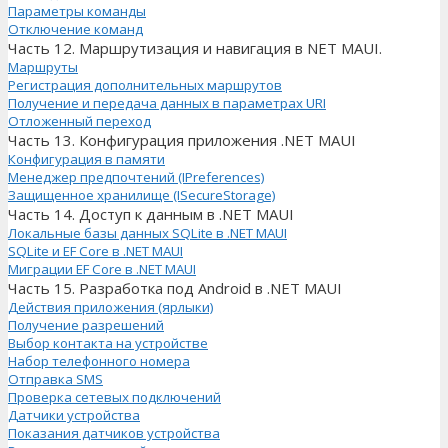
Параметры команды
Отключение команд
Часть 12. Маршрутизация и навигация в NET MAUI.
Маршруты
Регистрация дополнительных маршрутов
Получение и передача данных в параметрах URI
Отложенный переход
Часть 13. Конфигурация приложения .NET MAUI
Конфигурация в памяти
Менеджер предпочтений (IPreferences)
Защищенное хранилище (ISecureStorage)
Часть 14. Доступ к данным в .NET MAUI
Локальные базы данных SQLite в .NET MAUI
SQLite и EF Core в .NET MAUI
Миграции EF Core в .NET MAUI
Часть 15. Разработка под Android в .NET MAUI
Действия приложения (ярлыки)
Получение разрешений
Выбор контакта на устройстве
Набор телефонного номера
Отправка SMS
Проверка сетевых подключений
Датчики устройства
Показания датчиков устройства