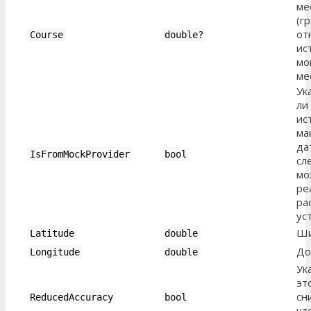
ме
(г
от
Course
double
?
ис
мо
ме
Ук
ли
ис
ма
да
IsFromMockProvider
bool
сл
мо
ре
ра
ус
Ши
Latitude
double
До
Longitude
double
Ук
эт
сн
ReducedAccuracy
bool
чт