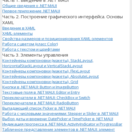
Часть 1. Введение в .NET MAUI
Общие сведения о .NET MAUI
Первое приложение .NET MAUI
Часть 2. Построение графического интерфейса. Основы
XAML
Введение в XAML
XAML-элементы
Свойства размеров и позиционировния XAML-элементов
Работа с цветом (класс Color)
Работа с текстом и шрифтами
Часть 3. Элементы управления
Контейнеры компоновки (макеты). StackLayout,
HorizontalStackLayout и VerticalStackLayout
Контейнеры компоновки (макеты). FlexLayout
Контейнеры компоновки (макеты). AbsoluteLayout
Контейнеры компоновки (макеты). Grid
Кнопки в .NET MAUI: Button и ImageButton
Текстовые поля в .NET MAUI: Editor и Entry
Переключатели в .NET MAUI: CheckBox и Switch
Переключатели в .NET MAUI: RadioButton
Выпадающий список Picker в .NET MAUI
Работа с числовыми значениями: Stepper и Slider в .NET MAUI
Выбор даты и времени: DatePicker и TimePicker в .NET MAUI
Индикация прогресса в .NET MAUI: ActivityIndicator и ProgressBar
Табличное представление элементов в .NET MAUI: элемент