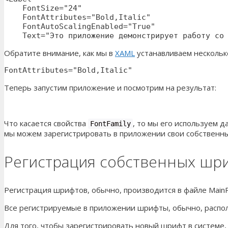
    FontSize="24"

    FontAttributes="Bold,Italic"

    FontAutoScalingEnabled="True"

    Text="Это приложение демонстрирует работу со
Обратите внимание, как мы в
XAML
устанавливаем нескольк
FontAttributes="Bold,Italic"
Теперь запустим приложение и посмотрим на результат:
Что касается свойства
, то мы его используем 
FontFamily
мы можем зарегистрировать в приложении свои собственн
Регистрация собственных шри
Регистрация шрифтов, обычно, производится в файле Main
Все регистрируемые в приложении шрифты, обычно, распол
Для того, чтобы зарегистрировать новый шрифт в систем