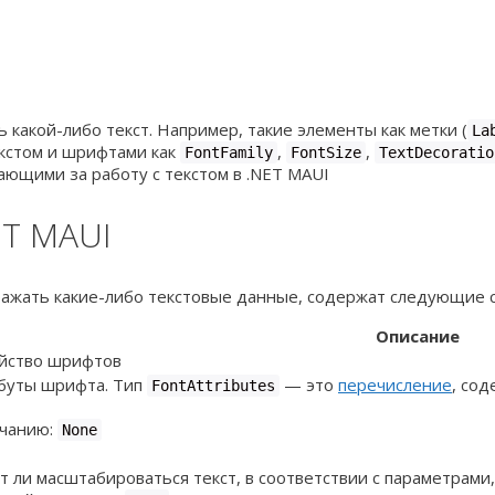
какой-либо текст. Например, такие элементы как метки (
La
екстом и шрифтами как
,
,
Font
Family
Font
Size
Text
Decoratio
чающими за работу с текстом в .NET MAUI
ET MAUI
бражать какие-либо текстовые данные, содержат следующие 
Описание
йство шрифтов
буты шрифта. Тип
— это
перечисление
, со
FontAttributes
лчанию:
None
т ли масштабироваться текст, в соответствии с параметрами