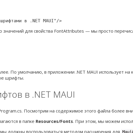
 шрифтами в .NET MAUI"/>
о значений для свойства FontAttributes — мы просто перечи
далее. По умолчанию, в приложении .NET MAUI использует на
ые шрифты.
фтов в .NET MAUI
Program.cs. Посмотрим на содержимое этого файла более вн
агаются в папке
Resources/Fonts
. При этом, мы можем исполь
е, мы должны воспользоваться методом расширения для
Maui