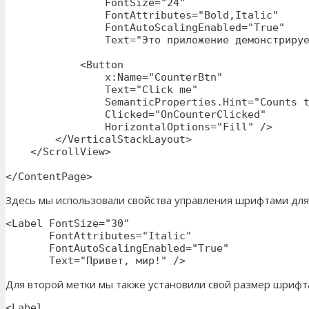
                FontSize="24"

                FontAttributes="Bold,Italic"

                FontAutoScalingEnabled="True"

                Text="Это приложение демонстрируе
            <Button

                x:Name="CounterBtn"

                Text="Click me" 

                SemanticProperties.Hint="Counts t
                Clicked="OnCounterClicked"

                HorizontalOptions="Fill" />

        </VerticalStackLayout>

    </ScrollView>

</ContentPage>
Здесь мы использовали свойства управления шрифтами для
<Label FontSize="30"

       FontAttributes="Italic"

       FontAutoScalingEnabled="True"

       Text="Привет, мир!" />
Для второй метки мы также установили свой размер шрифта
<Label 
