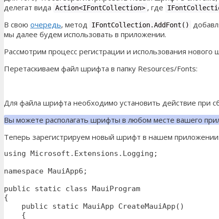
делегат вида
, где
Action<IFontCollection>
IFontCollecti
В свою
очередь
, метод
добавля
IFontCollection.AddFont()
мы далее будем использовать в приложении.
Рассмотрим процесс регистрации и использования нового 
Перетаскиваем файл шрифта в папку Resources/Fonts:
Для файла шрифта необходимо установить действие при 
Вы можете располагать шрифты в любом месте вашего прил
Теперь зарегистрируем новый шрифт в нашем приложении
using Microsoft.Extensions.Logging;

namespace MauiApp6;

public static class MauiProgram

{

    public static MauiApp CreateMauiApp()

    {
