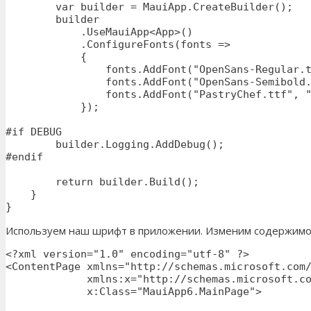
        var builder = MauiApp.CreateBuilder();

        builder

            .UseMauiApp<App>()

            .ConfigureFonts(fonts =>

            {

                fonts.AddFont("OpenSans-Regular.t
                fonts.AddFont("OpenSans-Semibold.
                fonts.AddFont("PastryChef.ttf", "
            });

#if DEBUG

        builder.Logging.AddDebug();

#endif

        return builder.Build();

    }

}
Используем наш шрифт в приложении. Изменим содержимо
<?xml version="1.0" encoding="utf-8" ?>

<ContentPage xmlns="http://schemas.microsoft.com/
             xmlns:x="http://schemas.microsoft.co
             x:Class="MauiApp6.MainPage">
