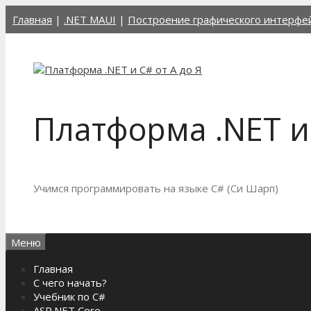
Перейти
Главная
|
.NET MAUI
|
Построение графического интерфе
к
содержимому
Платформа .NET и 
Учимся программировать на языке C# (Си Шарп)
Меню
Главная
С чего начать?
Учебник по C#
ASP.NET Core