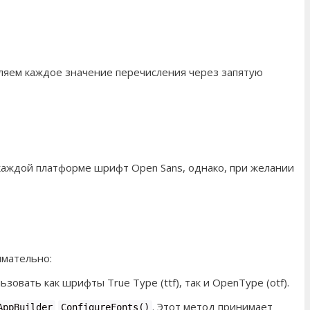
сляем каждое значение перечисления через запятую
 каждой платформе шрифт Open Sans, однако, при желании
имательно:
зовать как шрифты True Type (ttf), так и OpenType (otf).
. Этот метод принимает
AppBuilder
ConfigureFonts()