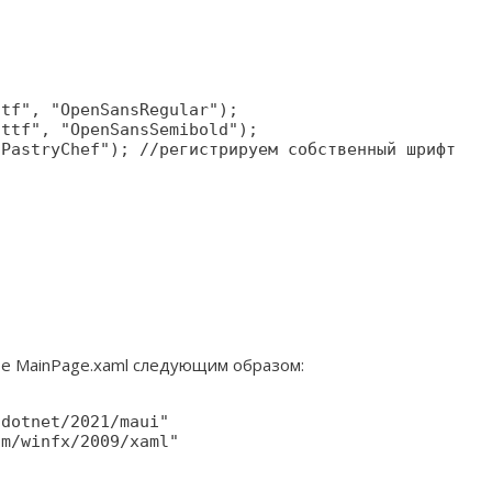
tf", "OpenSansRegular");

ttf", "OpenSansSemibold");

PastryChef"); //регистрируем собственный шрифт

е MainPage.xaml следующим образом:
dotnet/2021/maui"

m/winfx/2009/xaml"
