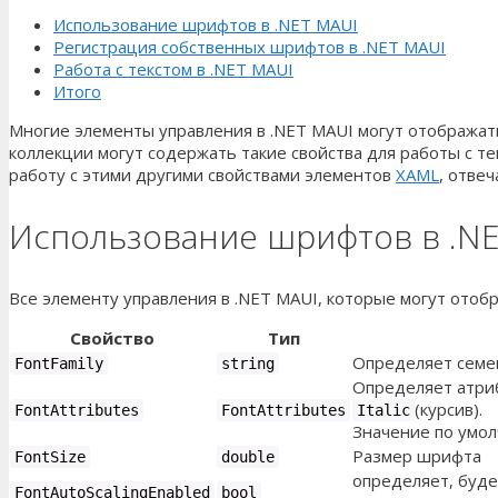
Использование шрифтов в .NET MAUI
Регистрация собственных шрифтов в .NET MAUI
Работа с текстом в .NET MAUI
Итого
Многие элементы управления в .NET MAUI могут отображать 
коллекции могут содержать такие свойства для работы с т
работу с этими другими свойствами элементов
XAML
, отве
Использование шрифтов в .N
Все элементу управления в .NET MAUI, которые могут ото
Свойство
Тип
Определяет семе
FontFamily
string
Определяет атри
(курсив).
FontAttributes
FontAttributes
Italic
Значение по умо
Размер шрифта
FontSize
double
определяет, буде
FontAutoScalingEnabled
bool