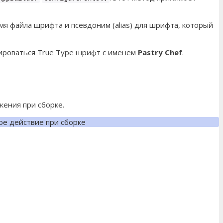
я файла шрифта и псевдоним (alias) для шрифта, который
рироваться True Type шрифт с именем
Pastry Chef
.
жения при сборке.
ое действие при сборке