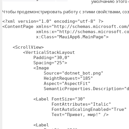
умолчанию этого 
Чтобы продемонстрировать работу с этими свойствами, с
<?xml version="1.0" encoding="utf-8" ?>

<ContentPage xmlns="http://schemas.microsoft.com/
             xmlns:x="http://schemas.microsoft.co
             x:Class="MauiApp6.MainPage">

    <ScrollView>

        <VerticalStackLayout

            Padding="30,0"

            Spacing="25">

            <Image

                Source="dotnet_bot.png"

                HeightRequest="185"

                Aspect="AspectFit"

                SemanticProperties.Description="d
            <Label FontSize="30"

                   FontAttributes="Italic"

                   FontAutoScalingEnabled="True"

                   Text="Привет, мир!" />

            <Label 
