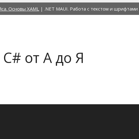
йса. Основы XAML
|
.NET MAUI. Работа с текстом и шрифтами
C# от А до Я