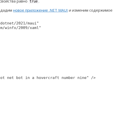
свойства равно
.
true
оздадим
новое приложение .NET MAUI
и изменим содержимое 
dotnet/2021/maui"

m/winfx/2009/xaml"

ot net bot in a hovercraft number nine" />
