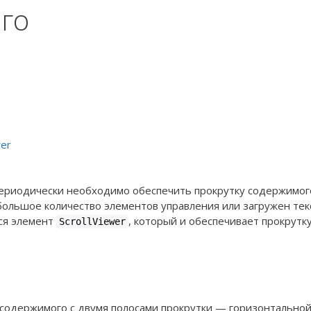
го
er
периодически необходимо обеспечить прокрутку содержимог
большое количество элементов управления или загружен тек
ся элемент
, который и обеспечивает прокрутк
ScrollViewer
содержимого с двумя полосами прокрутки — горизонтальной