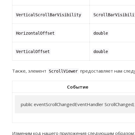
VerticalScrollBarVisibility
ScrollBarVisibili
HorizontalOffset
double
VerticalOffset
double
Также, элемент
предоставляет нам сле
ScrollViewer
Событие
public eventScrollChangedEventHandler ScrollChanged;
Изменим код нашего приложения следующим образом: