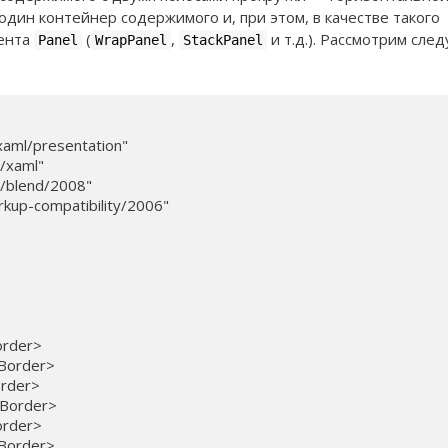
дин контейнер содержимого и, при этом, в качестве такого
мента
(
,
и т.д.). Рассмотрим сл
Panel
WrapPanel
StackPanel
xaml/presentation"

/xaml"

n/blend/2008"

kup-compatibility/2006"

order>

/Border>

rder>

/Border>

order>

/Border>
