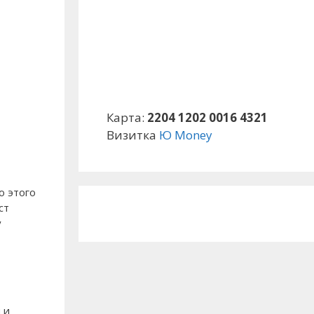
Карта:
2204 1202 0016 4321
Визитка
Ю Money
о этого
ст
у
 и