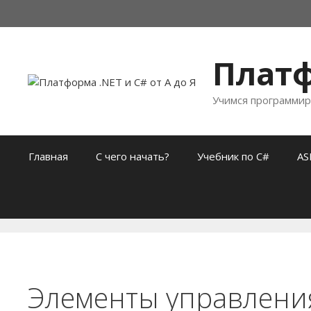
Перейти
к
содержимому
Платф
Учимся программир
Главная
С чего начать?
Учебник по C#
AS
Элементы управления 