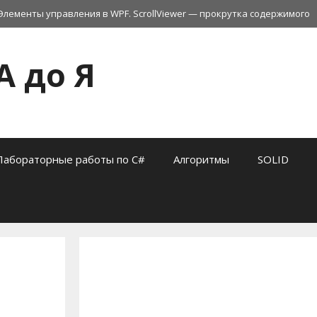
Элементы управления в WPF. ScrollViewer — прокрутка содержимого
А до Я
Лабораторные работы по C#
Алгоритмы
SOLID