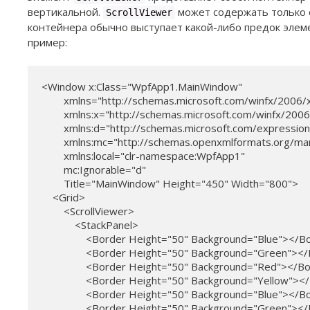
вертикальной.
может содержать только о
ScrollViewer
контейнера обычно выступает какой-либо предок эле
пример:
<Window x:Class="WpfApp1.MainWindow"

        xmlns="http://schemas.microsoft.com/winfx/2006/
        xmlns:x="http://schemas.microsoft.com/winfx/2006
        xmlns:d="http://schemas.microsoft.com/expressio
        xmlns:mc="http://schemas.openxmlformats.org/mar
        xmlns:local="clr-namespace:WpfApp1"

        mc:Ignorable="d"

        Title="MainWindow" Height="450" Width="800">

    <Grid>

        <ScrollViewer>

            <StackPanel>

                <Border Height="50" Background="Blue"></B
                <Border Height="50" Background="Green"><
                <Border Height="50" Background="Red"></Bo
                <Border Height="50" Background="Yellow"><
                <Border Height="50" Background="Blue"></B
                <Border Height="50" Background="Green"><