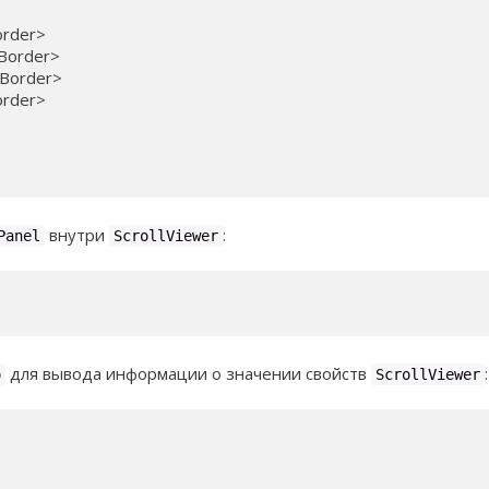
order>

/Border>

/Border>

order>

внутри
:
Panel
ScrollViewer
для вывода информации о значении свойств
:
o
ScrollViewer