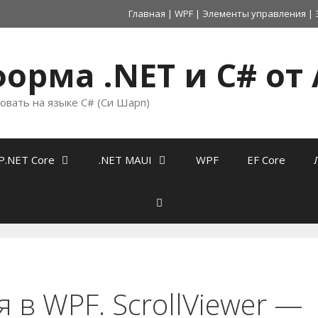
Главная
|
WPF
|
Элементы управления
|
орма .NET и C# от 
овать на языке C# (Си Шарп)
P.NET Core
.NET MAUI
WPF
EF Core
в WPF. ScrollViewer —