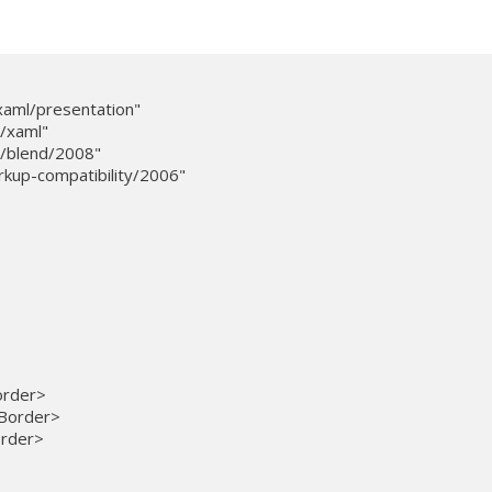
xaml/presentation"

/xaml"

n/blend/2008"

kup-compatibility/2006"

order>

/Border>

rder>
