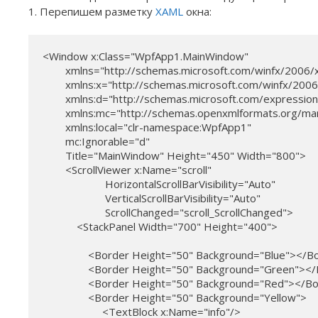
1. Перепишем разметку
XAML
окна:
<Window x:Class="WpfApp1.MainWindow"

        xmlns="http://schemas.microsoft.com/winfx/2006/
        xmlns:x="http://schemas.microsoft.com/winfx/2006
        xmlns:d="http://schemas.microsoft.com/expressio
        xmlns:mc="http://schemas.openxmlformats.org/mar
        xmlns:local="clr-namespace:WpfApp1"

        mc:Ignorable="d"

        Title="MainWindow" Height="450" Width="800">

        <ScrollViewer x:Name="scroll"  

                      HorizontalScrollBarVisibility="Auto" 

                      VerticalScrollBarVisibility="Auto"

                      ScrollChanged="scroll_ScrollChanged">

            <StackPanel Width="700" Height="400">

                <Border Height="50" Background="Blue"></B
                <Border Height="50" Background="Green"><
                <Border Height="50" Background="Red"></Bo
                <Border Height="50" Background="Yellow">

                     <TextBlock x:Name="info"/>
