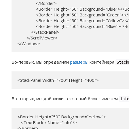
                </Border>

                <Border Height="50" Background="Blue"></B
                <Border Height="50" Background="Green"><
                <Border Height="50" Background="Yellow"><
                <Border Height="50" Background="Blue"></B
            </StackPanel>

        </ScrollViewer>

</Window>
Во-первых, мы определили
размеры
контейнера
Stack
<StackPanel Width="700" Height="400">
Во-вторых, мы добавили текстовый блок с именем
inf
<Border Height="50" Background="Yellow"> 

   <TextBlock x:Name="info"/> 

</Border>