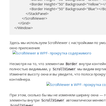
                <Border Height="50" Background="Yellow"><
                <Border Height="50" Background="Blue"></B
            </StackPanel>

        </ScrollViewer>

    </Grid>

</Window>
Здесь мы используем ScrollViewer с настройками по 
окно приложения:
Несмотря на то, что элементам
внутри контейн
Border
полностью видимыми, у
мы видим вертик
ScrollViewer
Измените высоту окна и вы увидите, что полоса прокр
контейнера.
При этом, сколько бы мы не изменяли ширину окна — го
элементы внутри
автоматически меняют 
ScrollViewer
.
ScrollViewer