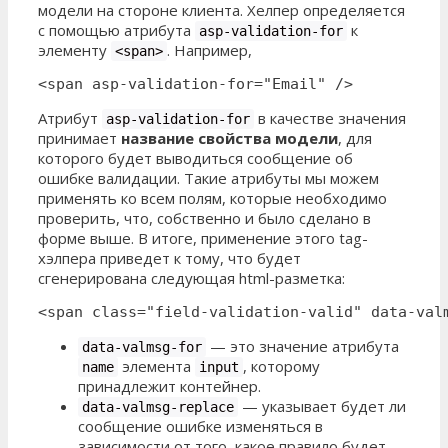
модели на стороне клиента. Хелпер определяется
с помощью атрибута
к
asp-validation-for
элементу
. Например,
<span>
<span asp-validation-for="Email" />
Атрибут
в качестве значения
asp-validation-for
принимает
название свойства модели
, для
которого будет выводиться сообщение об
ошибке валидации. Такие атрибуты мы можем
применять ко всем полям, которые необходимо
проверить, что, собственно и было сделано в
форме выше. В итоге, применение этого tag-
хэлпера приведет к тому, что будет
сгенерирована следующая html-разметка:
<span class="field-validation-valid" data-val
— это значение атрибута
data-valmsg-for
элемента
, которому
name
input
принадлежит контейнер.
— указывает будет ли
data-valmsg-replace
сообщение ошибке изменяться в
зависимости от того, какое правило будет