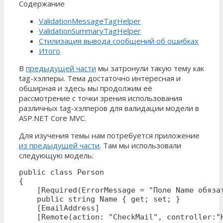
Содержание
ValidationMessageTagHelper
ValidationSummaryTagHelper
Стилизация вывода сообщений об ошибках
Итого
В
предыдущей части
мы затронули такую тему как
tag-хэлперы. Тема достаточно интересная и
обширная и здесь мы продолжим её
рассмотрение с точки зрения использования
различных tag-хэлперов для валидации модели в
ASP.NET Core MVC.
Для изучения темы нам потребуется приложение
из предыдущей части
. Там мы использовали
следующую модель:
public class Person

{

    [Required(ErrorMessage = "Поле Name обязат
    public string Name { get; set; }

    [EmailAddress]

    [Remote(action: "CheckMail", controller:"