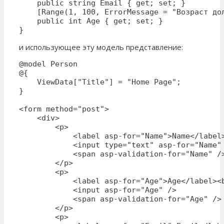
    public string Email { get; set; }

    [Range(1, 100, ErrorMessage = "Возраст дол
    public int Age { get; set; }

}
и использующее эту модель представление:
@model Person

@{

    ViewData["Title"] = "Home Page";

}

<form method="post">

    <div>

        <p>

            <label asp-for="Name">Name</label>
            <input type="text" asp-for="Name" 
            <span asp-validation-for="Name" />
        </p>

        <p>

            <label asp-for="Age">Age</label><b
            <input asp-for="Age" />

            <span asp-validation-for="Age" />

        </p>

        <p>
