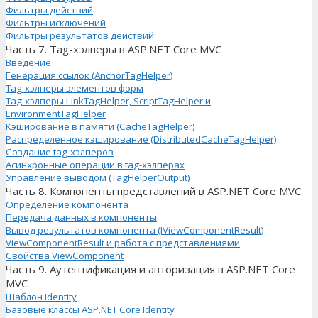
Фильтры действий
Фильтры исключений
Фильтры результатов действий
Часть 7. Tag-хэлперы в ASP.NET Core MVC
Введение
Генерация ссылок (AnchorTagHelper)
Tag-хэлперы элементов форм
Tag-хэлперы LinkTagHelper, ScriptTagHelper и
EnvironmentTagHelper
Кэширование в памяти (CacheTagHelper)
Распределенное кэширование (DistributedCacheTagHelper)
Создание tag-хэлперов
Асинхронные операции в tag-хэлперах
Управление выводом (TagHelperOutput)
Часть 8. Компоненты представлений в ASP.NET Core MVC
Определение компонента
Передача данных в компоненты
Вывод результатов компонента (IViewComponentResult)
ViewComponentResult и работа с представлениями
Свойства ViewComponent
Часть 9. Аутентификация и авторизация в ASP.NET Core
MVC
Шаблон Identity
Базовые классы ASP.NET Core Identity