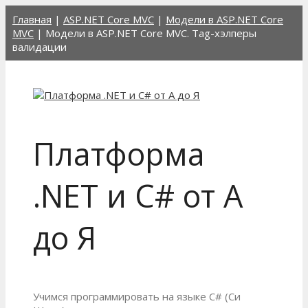
Перейти
Главная
|
ASP.NET Core MVC
|
Модели в ASP.NET Core
к
MVC
|
Модели в ASP.NET Core MVC. Tag-хэлперы
содержимому
валидации
Платформа
.NET и C# от А
до Я
Учимся программировать на языке C# (Си