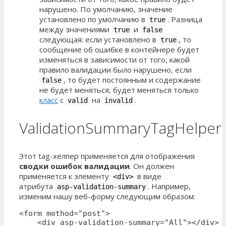
нарушено. По умолчанию, значение
установлено по умолчанию в
. Разница
true
между значениями
и
true
false
следующая: если установлено в
, то
true
сообщение об ошибке в контейнере будет
изменяться в зависимости от того, какой
правило валидации было нарушено, если
, то будет постоянным и содержание
false
не будет меняться, будет меняться только
класс
с
на
.
valid
invalid
ValidationSummaryTagHelper
Этот tag-хелпер применяется для отображения
сводки ошибок валидации
. Он должен
применяется к элементу
в виде
<div>
атрибута
. Например,
asp-validation-summary
изменим нашу веб-форму следующим образом:
<form method="post">

    <div asp-validation-summary="All"></div>
