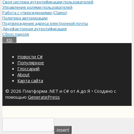
Своя система аутентификации пользователей
Управление ролями пользователей
Работа с утверждениями (Claims)
Политики авторизации
Подтверждение адреса электронной почты
Двухфакторная аутентификация
Сброс пароля
RSS
Новости C#
Популярное
Глоссарий
About
Карта сайта
© 2026 Платформа .NET и C# от А до Я
• Создано с
помощью
GeneratePress
Insert