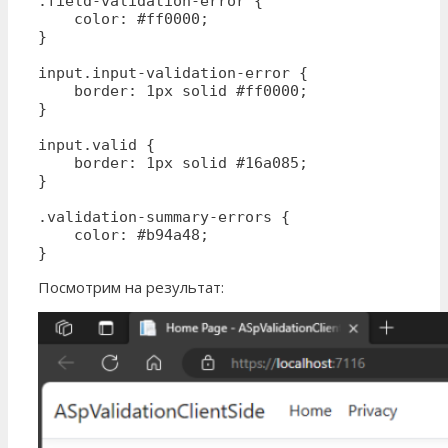
.field-validation-error {

    color: #ff0000;

}

input.input-validation-error {

    border: 1px solid #ff0000;

}

input.valid {

    border: 1px solid #16a085;

}

.validation-summary-errors {

    color: #b94a48;

}
Посмотрим на результат: