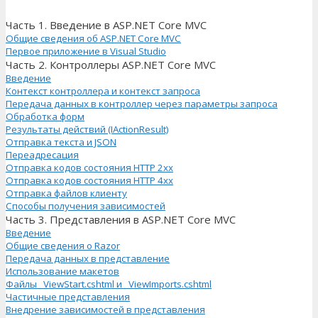
Часть 1. Введение в ASP.NET Core MVC
Общие сведения об ASP.NET Core MVC
Первое приложение в Visual Studio
Часть 2. Контроллеры ASP.NET Core MVC
Введение
Контекст контроллера и контекст запроса
Передача данных в контроллер через параметры запроса
Обработка форм
Результаты действий (IActionResult)
Отправка текста и JSON
Переадресация
Отправка кодов состояния HTTP 2xx
Отправка кодов состояния HTTP 4xx
Отправка файлов клиенту
Способы получения зависимостей
Часть 3. Представления в ASP.NET Core MVC
Введение
Общие сведения о Razor
Передача данных в представление
Использование макетов
Файлы _ViewStart.cshtml и _ViewImports.cshtml
Частичные представления
Внедрение зависимостей в представления