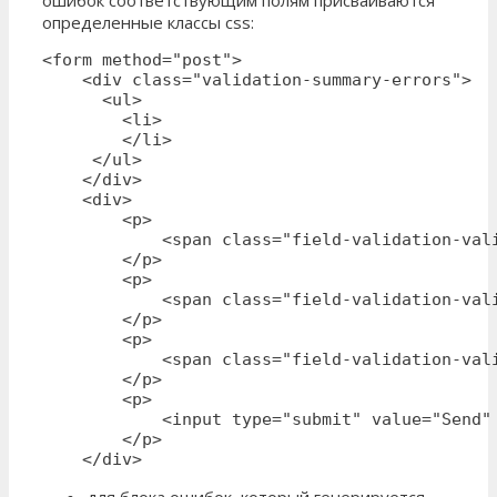
определенные классы css:
<form method="post">

    <div class="validation-summary-errors">

      <ul>

        <li>

        </li>

     </ul>

    </div>

    <div>

        <p>

            <span class="field-validation-vali
        </p>

        <p>

            <span class="field-validation-vali
        </p>

        <p>

            <span class="field-validation-vali
        </p>

        <p>

            <input type="submit" value="Send" 
        </p>

    </div>
для блока ошибок, который генерируется