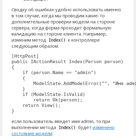
Сводку об ошибках удобно использовать именно
в том случае, когда мы проводим какие-то
дополнительные проверки модели на стороне
сервера, когда форма проходит формальную
валидацию на стороне клиента. Например,
изменим метод
к контроллере
Index()
следующим образом:
[HttpPost]

public IActionResult Index(Person person)

{

    if (person.Name == "admin")

    {

        ModelState.AddModelError("", "Имя admi
    }

    if (ModelState.IsValid)

        return Ok(person);

    return View();

}
если пользователь введет имя admin, то при
выполнении метода
будет
изменено
Index()
состояние модели
: