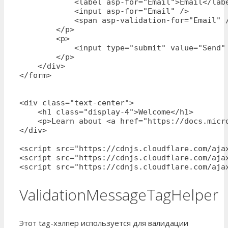
            <label asp-for="Email">Email</labe
            <input asp-for="Email" />

            <span asp-validation-for="Email" /
        </p>

        <p>

            <input type="submit" value="Send" 
        </p>

    </div>

</form>

<div class="text-center">

    <h1 class="display-4">Welcome</h1>

    <p>Learn about <a href="https://docs.micr
</div>

<script src="https://cdnjs.cloudflare.com/ajax
<script src="https://cdnjs.cloudflare.com/aja
<script src="https://cdnjs.cloudflare.com/aja
ValidationMessageTagHelper
Этот tag-хэлпер используется для валидации