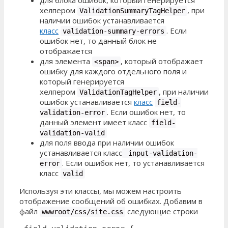
хелпером
, при
ValidationSummaryTagHelper
наличии ошибок устанавливается
класс
. Если
validation-summary-errors
ошибок нет, то данный блок не
отображается
для элемента
, который отображает
<span>
ошибку для каждого отдельного поля и
который генерируется
хелпером
, при наличии
ValidationTagHelper
ошибок устанавливается
класс
field-
. Если ошибок нет, то
validation-error
данный элемент имеет класс
field-
validation-valid
для поля ввода при наличии ошибок
устанавливается класс
input-validation-
. Если ошибок нет, то устанавливается
error
класс
valid
Используя эти классы, мы можем настроить
отображение сообщений об ошибках. Добавим в
файл
следующие строки
wwwroot/css/site.css