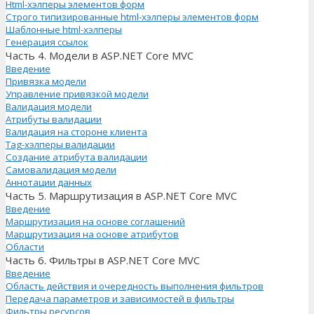
Html-хэлперы элементов форм
Строго типизированные html-хэлперы элементов форм
Шаблонные html-хэлперы
Генерация ссылок
Часть 4. Модели в ASP.NET Core MVC
Введение
Привязка модели
Управление привязкой модели
Валидация модели
Атрибуты валидации
Валидация на стороне клиента
Tag-хэлперы валидации
Создание атрибута валидации
Самовалидация модели
Аннотации данных
Часть 5. Маршрутизация в ASP.NET Core MVC
Введение
Маршрутизация на основе соглашений
Маршрутизация на основе атрибутов
Области
Часть 6. Фильтры в ASP.NET Core MVC
Введение
Область действия и очередность выполнения фильтров
Передача параметров и зависимостей в фильтры
Фильтры ресурсов