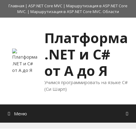
Перейти
Главная
|
ASP.NET Core MVC
|
Маршрутизация в ASP.NET Core
к
MVC.
|
Маршрутизация в ASP.NET Core MVC. Области
содержимому
Платформа
.NET и C#
от А до Я
Учимся программировать на языке C#
(Си Шарп)
Меню