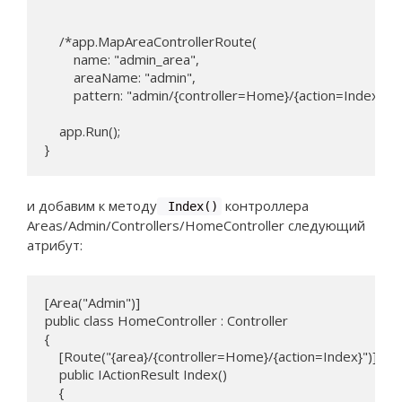
    /*app.MapAreaControllerRoute(

        name: "admin_area",

        areaName: "admin",

        pattern: "admin/{controller=Home}/{action=Index}/{id?
    app.Run();

}
и добавим к методу
контроллера
Index()
Areas/Admin/Controllers/HomeController следующий
атрибут:
[Area("Admin")]

public class HomeController : Controller

{

    [Route("{area}/{controller=Home}/{action=Index}")]

    public IActionResult Index()

    {
