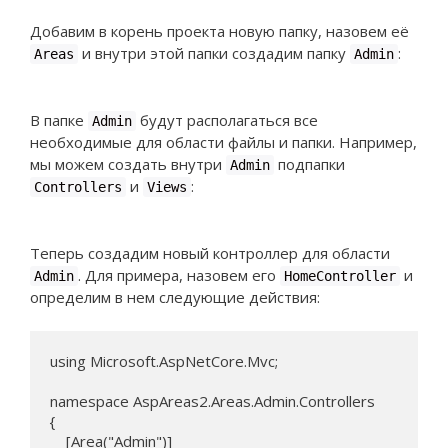
Добавим в корень проекта новую папку, назовем её
и внутри этой папки создадим папку
:
Areas
Admin
В папке
будут располагаться все
Admin
необходимые для области файлы и папки. Например,
мы можем создать внутри
подпапки
Admin
и
:
Controllers
Views
Теперь создадим новый контроллер для области
. Для примера, назовем его
и
Admin
HomeController
определим в нем следующие действия:
using Microsoft.AspNetCore.Mvc;

namespace AspAreas2.Areas.Admin.Controllers

{

    [Area("Admin")]
