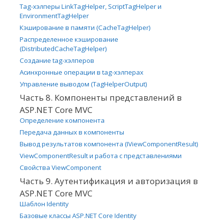
Tag-хэлперы LinkTagHelper, ScriptTagHelper и
EnvironmentTagHelper
Кэширование в памяти (CacheTagHelper)
Распределенное кэширование
(DistributedCacheTagHelper)
Создание tag-хэлперов
Асинхронные операции в tag-хэлперах
Управление выводом (TagHelperOutput)
Часть 8. Компоненты представлений в
ASP.NET Core MVC
Определение компонента
Передача данных в компоненты
Вывод результатов компонента (IViewComponentResult)
ViewComponentResult и работа с представлениями
Свойства ViewComponent
Часть 9. Аутентификация и авторизация в
ASP.NET Core MVC
Шаблон Identity
Базовые классы ASP.NET Core Identity