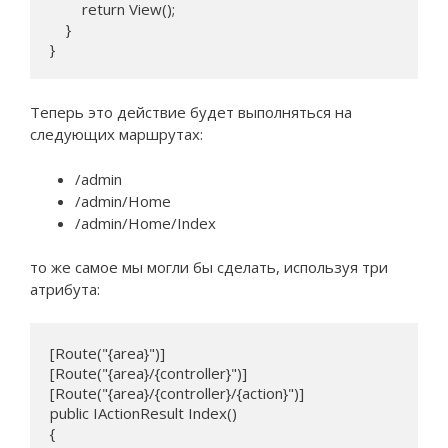
        return View();

    }

}
Теперь это действие будет выполняться на
следующих маршрутах:
/admin
/admin/Home
/admin/Home/Index
то же самое мы могли бы сделать, используя три
атрибута:
[Route("{area}")]

[Route("{area}/{controller}")]

[Route("{area}/{controller}/{action}")]

public IActionResult Index()

{
