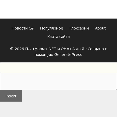
Новости C#
Популярное
Глоссарий
About
Карта сайта
© 2026 Платформа .NET и C# от А до Я
• Создано с
помощью
GeneratePress
Insert