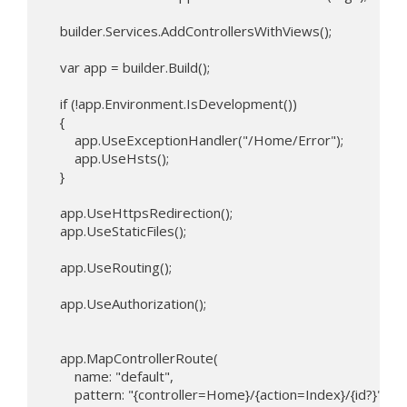
    builder.Services.AddControllersWithViews();

    var app = builder.Build();

    if (!app.Environment.IsDevelopment())

    {

        app.UseExceptionHandler("/Home/Error");

        app.UseHsts();

    }

    app.UseHttpsRedirection();

    app.UseStaticFiles();

    app.UseRouting();

    app.UseAuthorization();

    app.MapControllerRoute(

        name: "default",

        pattern: "{controller=Home}/{action=Index}/{id?}");
