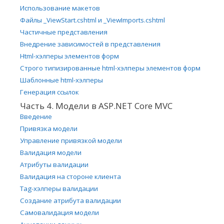
Использование макетов
Файлы _ViewStart.cshtml и _ViewImports.cshtml
Частичные представления
Внедрение зависимостей в представления
Html-хэлперы элементов форм
Строго типизированные html-хэлперы элементов форм
Шаблонные html-хэлперы
Генерация ссылок
Часть 4. Модели в ASP.NET Core MVC
Введение
Привязка модели
Управление привязкой модели
Валидация модели
Атрибуты валидации
Валидация на стороне клиента
Tag-хэлперы валидации
Создание атрибута валидации
Самовалидация модели