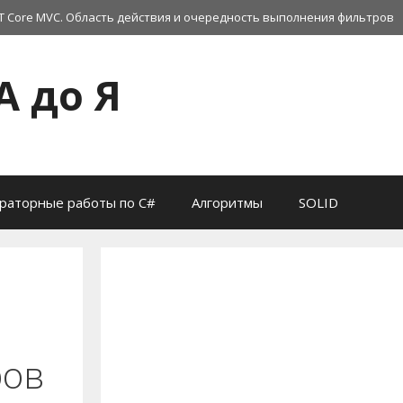
T Core MVC. Область действия и очередность выполнения фильтров
А до Я
раторные работы по C#
Алгоритмы
SOLID
ров