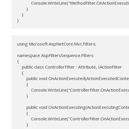
            Console.WriteLine("MethodFilter.OnActionExecutin
        }

    }

}
using Microsoft.AspNetCore.Mvc.Filters;

namespace AspFiltersSequence.Filters

{

    public class ControllerFilter : Attribute, IActionFilter

    {

        public void OnActionExecuted(ActionExecutedConte
        {

            Console.WriteLine("ControllerFilter.OnActionExecu
        }

        public void OnActionExecuting(ActionExecutingConte
        {

            Console.WriteLine("ControllerFilter.OnActionExecu
        }
