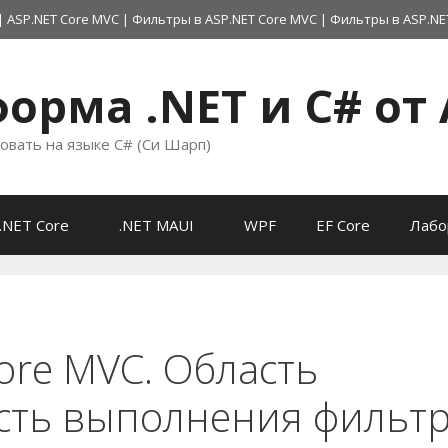
|
ASP.NET Core MVC
|
Фильтры в ASP.NET Core MVC
|
Фильтры в ASP.NE
орма .NET и C# от 
овать на языке C# (Си Шарп)
.NET Core
.NET MAUI
WPF
EF Core
Лабо
ore MVC. Область
ость выполнения фильт