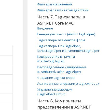
Фильтры исключений
Фильтры результатов действий
Часть 7. Tag-хэлперы в
ASP.NET Core MVC
Введение
Генерация ссылок (AnchorTagHelper)
Tag-хэлперы элементов форм
Tag-хэлперы LinkTagHelper,
ScriptTagHelper и EnvironmentTagHelper
Кэширование в памяти
(CacheTagHelper)
Распределенное кэширование
(DistributedCacheTagHelper)
Создание tag-хэлперов
Асинхронные операции в tag-хэлперах
Управление выводом
(TagHelperOutput)
Часть 8. Компоненты
представлений в ASP.NET