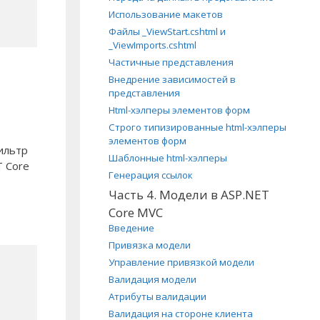
Использование макетов
Файлы _ViewStart.cshtml и
_ViewImports.cshtml
Частичные представления
Внедрение зависимостей в
представления
Html-хэлперы элементов форм
Строго типизированные html-хэлперы
элементов форм
ильтр
Шаблонные html-хэлперы
T Core
Генерация ссылок
Часть 4. Модели в ASP.NET
Core MVC
Введение
Привязка модели
Управление привязкой модели
Валидация модели
Атрибуты валидации
Валидация на стороне клиента