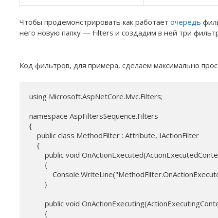
Чтобы продемонстрировать как работает
очередь
филь
него новую папку — Filters и создадим в ней три фильтр
Код фильтров, для примера, сделаем максимально прос
using Microsoft.AspNetCore.Mvc.Filters;

namespace AspFiltersSequence.Filters

{

    public class MethodFilter : Attribute, IActionFilter

    {

        public void OnActionExecuted(ActionExecutedConte
        {

            Console.WriteLine("MethodFilter.OnActionExecute
        }

        public void OnActionExecuting(ActionExecutingConte
        {
