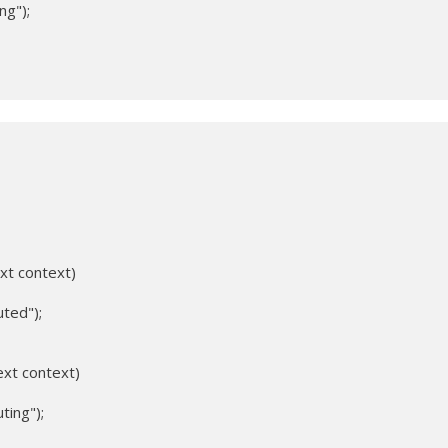
g");

xt context)

ted");

xt context)

ting");
