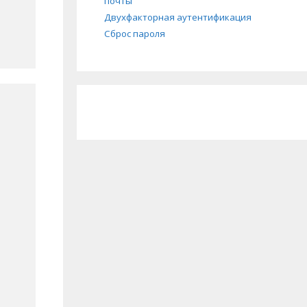
почты
Двухфакторная аутентификация
Сброс пароля