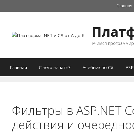
Перейти
Главная
к
содержимому
Платф
Учимся программир
Главная
С чего начать?
Учебник по C#
ASP
Фильтры в ASP.NET C
действия и очередн