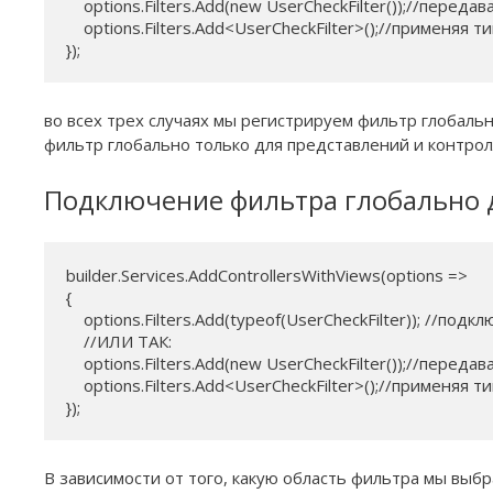
    options.Filters.Add(new UserCheckFilter());//переда
    options.Filters.Add<UserCheckFilter>();//применя
});
во всех трех случаях мы регистрируем фильтр глобаль
фильтр глобально только для представлений и контро
Подключение фильтра глобально 
builder.Services.AddControllersWithViews(options =>

{

    options.Filters.Add(typeof(UserCheckFilter)); //под
    //ИЛИ ТАК:

    options.Filters.Add(new UserCheckFilter());//переда
    options.Filters.Add<UserCheckFilter>();//применя
В зависимости от того, какую область фильтра мы выбр