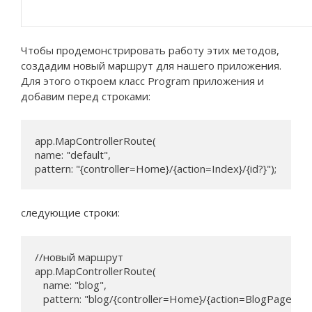
Чтобы продемонстрировать работу этих методов,
создадим новый маршрут для нашего приложения.
Для этого откроем класс Program приложения и
добавим перед строками:
app.MapControllerRoute(

name: "default",

pattern: "{controller=Home}/{action=Index}/{id?}");
следующие строки:
//новый маршрут

app.MapControllerRoute(

   name: "blog",

   pattern: "blog/{controller=Home}/{action=BlogPage}/{id?