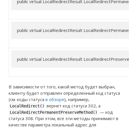
public virtual LocalRedirectResult LocalRedirectPermanent
public virtual LocalRedirectResult LocalRedirectPermane
public virtual LocalRedirectResult LocalRedirectPreserve
В зависимости от того, какой метод будет выбран,
клиенту будет отправлен определенный код статуса
(см. коды статуса
в обзоре
), например,
вернет код статуса 302, а
LocalRedirect()
— код
LocalRedirectPermanentPreserveMethod()
статуса 308. При этом, все эти методы принимают в
качестве параметра локальный адрес для