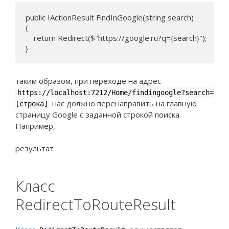
public IActionResult FindInGoogle(string search)

{

    return Redirect($"https://google.ru?q={search}");

таким образом, при переходе на адрес
https://localhost:7212/Home/findingoogle?search=
нас должно перенаправить на главную
[строка]
страницу Google с заданной строкой поиска.
Например,
результат
Класс
RedirectToRouteResult