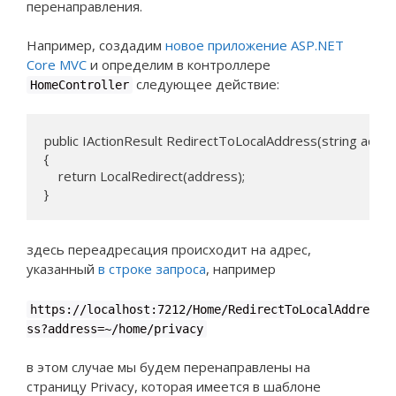
перенаправления.
Например, создадим
новое приложение ASP.NET
Core MVC
и определим в контроллере
следующее действие:
HomeController
public IActionResult RedirectToLocalAddress(string addre
{

    return LocalRedirect(address);

}
здесь переадресация происходит на адрес,
указанный
в строке запроса
, например
https://localhost:7212/Home/RedirectToLocalAddre
ss?address=~/home/privacy
в этом случае мы будем перенаправлены на
страницу Privacy, которая имеется в шаблоне