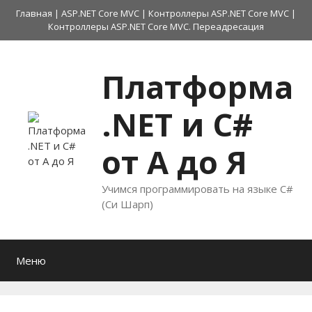
Перейти
Главная
|
ASP.NET Core MVC
|
Контроллеры ASP.NET Core MVC
|
к
Контроллеры ASP.NET Core MVC. Переадресация
содержимому
Платформа
.NET и C#
от А до Я
Учимся программировать на языке C#
(Си Шарп)
Меню