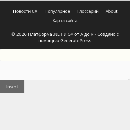
Новости C#
Популярное
Глоссарий
About
Карта сайта
© 2026 Платформа .NET и C# от А до Я
• Создано с
помощью
GeneratePress
Insert