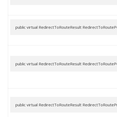
public virtual RedirectToRouteResult RedirectToRouteP
public virtual RedirectToRouteResult RedirectToRoutePe
public virtual RedirectToRouteResult RedirectToRoutePr