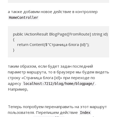
а также добавим новое действие в контроллер
HomeController
public IActionResult BlogPage([FromRoute] string id) 

{

    return Content($"Страница блога {id}");

}
таким образом, если будет задан последний
параметр маршрута, то в браузере мы будем видеть
строку «Страница блога [id]» при переходе по
адресу
.
localhost:7212/blog/home/blogpage/
Например,
Теперь попробуем перенаправить на этот маршрут
пользователя. Перепишем действие
Index