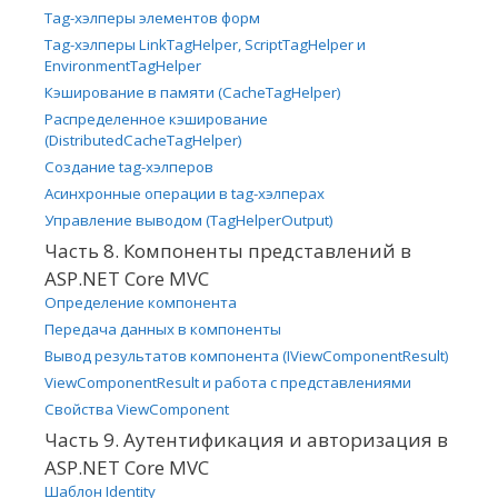
Tag-хэлперы элементов форм
Tag-хэлперы LinkTagHelper, ScriptTagHelper и
EnvironmentTagHelper
Кэширование в памяти (CacheTagHelper)
Распределенное кэширование
(DistributedCacheTagHelper)
Создание tag-хэлперов
Асинхронные операции в tag-хэлперах
Управление выводом (TagHelperOutput)
Часть 8. Компоненты представлений в
ASP.NET Core MVC
Определение компонента
Передача данных в компоненты
Вывод результатов компонента (IViewComponentResult)
ViewComponentResult и работа с представлениями
Свойства ViewComponent
Часть 9. Аутентификация и авторизация в
ASP.NET Core MVC
Шаблон Identity