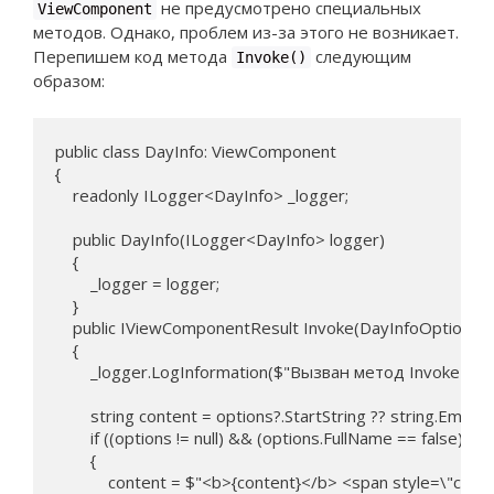
не предусмотрено специальных
ViewComponent
методов. Однако, проблем из-за этого не возникает.
Перепишем код метода
следующим
Invoke()
образом:
public class DayInfo: ViewComponent

{

    readonly ILogger<DayInfo> _logger;

    public DayInfo(ILogger<DayInfo> logger)

    {

        _logger = logger;

    }

    public IViewComponentResult Invoke(DayInfoOptions op
    {

        _logger.LogInformation($"Вызван метод Invoke ком
        string content = options?.StartString ?? string.Empty;

        if ((options != null) && (options.FullName == false))

        {

            content = $"<b>{content}</b> <span style=\"co