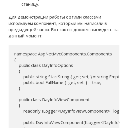
станицу.
Для демонстрации работы с этими классами
используем компонент, который мы написали в
предыдущей части. Вот как он должен выглядеть на
данный момент:
namespace AspNetMvcComponents.Components

{

    public class DayInfoOptions

    {

        public string StartString { get; set; } = string.Empty;

        public bool FullName {  get; set; } = true;

    }

    public class DayInfoViewComponent

    {

        readonly ILogger<DayInfoViewComponent> _logger;

        public DayInfoViewComponent(ILogger<DayInfoVie