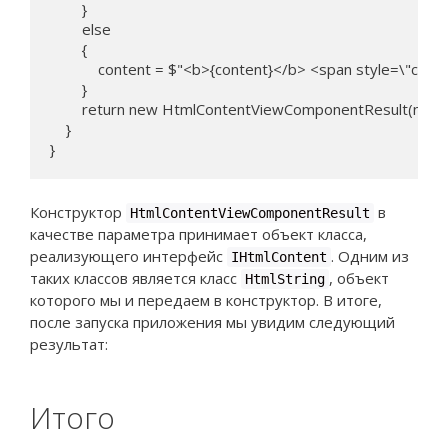
        }

        else

        {

            content = $"<b>{content}</b> <span style=\"co
        }

        return new HtmlContentViewComponentResult(new H
    }

}
Конструктор
в
HtmlContentViewComponentResult
качестве параметра принимает объект класса,
реализующего интерфейс
. Одним из
IHtmlContent
таких классов является класс
, объект
HtmlString
которого мы и передаем в конструктор. В итоге,
после запуска приложения мы увидим следующий
результат:
Итого