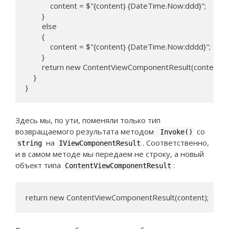
            content = $"{content} {DateTime.Now:ddd}";

        }

        else

        {

            content = $"{content} {DateTime.Now:dddd}";

        }

        return new ContentViewComponentResult(content);

    }

}
Здесь мы, по ути, поменяли только тип
возвращаемого результата методом
со
Invoke()
на
. Соответственно,
string
IViewComponentResult
и в самом методе мы передаем не строку, а новый
объект типа
:
ContentViewComponentResult
return new ContentViewComponentResult(content);