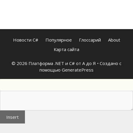
Новости C#
Популярное
Глоссарий
About
Карта сайта
© 2026 Платформа .NET и C# от А до Я
• Создано с
помощью
GeneratePress
Insert