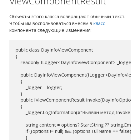
ViewComponentResult
Объекты этого класса возвращают обычный текст.
Чтобы им воспользоваться внесем в
класс
компонента следующие изменения:
public class DayInfoViewComponent

{

    readonly ILogger<DayInfoViewComponent> _logger;

    public DayInfoViewComponent(ILogger<DayInfoViewCo
    {

        _logger = logger;

    }

    public IViewComponentResult Invoke(DayInfoOptions op
    {

        _logger.LogInformation($"Вызван метод Invoke ком
        string content = options?.StartString ?? string.Empty;

        if ((options != null) && (options.FullName == false))

        {
