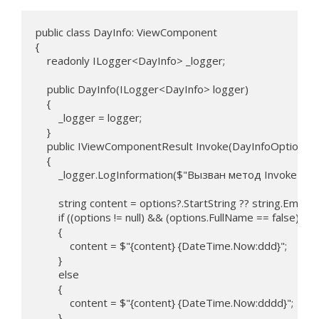
public class DayInfo: ViewComponent

{

    readonly ILogger<DayInfo> _logger;

    public DayInfo(ILogger<DayInfo> logger)

    {

        _logger = logger;

    }

    public IViewComponentResult Invoke(DayInfoOptions op
    {

        _logger.LogInformation($"Вызван метод Invoke ком
        string content = options?.StartString ?? string.Empty;

        if ((options != null) && (options.FullName == false))

        {

            content = $"{content} {DateTime.Now:ddd}";

        }

        else

        {

            content = $"{content} {DateTime.Now:dddd}";

        }
