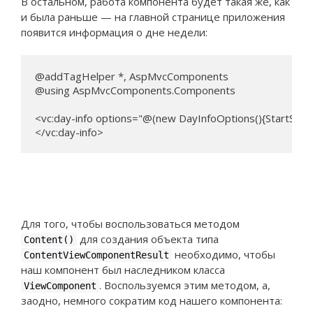
В остальном, работа компонента будет такая же, как
и была раньше — на главной странице приложения
появится информация о дне недели:
@addTagHelper *, AspMvcComponents

@using AspMvcComponents.Components

<vc:day-info options="@(new DayInfoOptions(){StartStri
</vc:day-info>
Для того, чтобы воспользоваться методом
для создания объекта типа
Content()
необходимо, чтобы
ContentViewComponentResult
наш компонент был наследником класса
. Воспользуемся этим методом, а,
ViewComponent
заодно, немного сократим код нашего компонента: