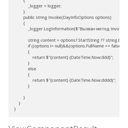
        {

            _logger = logger;

        }

        public string Invoke(DayInfoOptions options)

        {

            _logger.LogInformation($"Вызван метод Invoke 
            string content = options?.StartString ?? string.Empt
            if ((options != null)&&(options.FullName == false))

            {

                return $"{content} {DateTime.Now:ddd}";

            }

            else

            {

                return $"{content} {DateTime.Now:dddd}";

            }

        }

    }

}