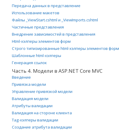
Передача данных в представление
Использование макетов
Файлы _ViewStart.cshtml и _ViewImports.cshtml
Частичные представления
Внедрение зависимостей в представления
Html-хэлперы элементов форм
Строго типизированные html-хэлперы элементов форм
Шаблонные html-хэлперы
Генерация ссылок
Часть 4. Модели в ASP.NET Core MVC
Введение
Привязка модели
Управление привязкой модели
Валидация модели
Атрибуты валидации
Валидация на стороне клиента
Tag-хэлперы валидации
Создание атрибута валидации