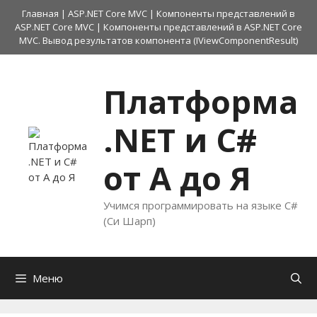
Перейти
Главная
|
ASP.NET Core MVC
|
Компоненты представлений в
к
ASP.NET Core MVC
|
Компоненты представлений в ASP.NET Core
содержимому
MVC. Вывод результатов компонента (IViewComponentResult)
Платформа
.NET и C#
от А до Я
Учимся программировать на языке C#
(Си Шарп)
Меню