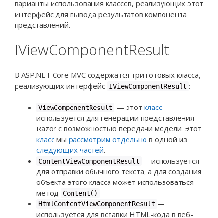
варианты использования классов, реализующих этот
интерфейс для вывода результатов компонента
представлений.
IViewComponentResult
В ASP.NET Core MVC содержатся три готовых класса,
реализующих интерфейс
:
IViewComponentResult
—
этот
класс
ViewComponentResult
используется для генерации представления
Razor с возможностью передачи модели. Этот
класс
мы
рассмотрим отдельно
в одной из
следующих частей
.
— используется
ContentViewComponentResult
для отправки обычного текста, а для создания
объекта этого класса может использоваться
метод
Content()
—
HtmlContentViewComponentResult
используется для вставки HTML-кода в веб-