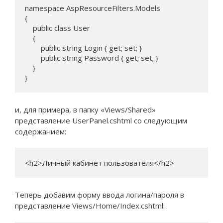
namespace AspResourceFilters.Models

{

    public class User

    {

        public string Login { get; set; }

        public string Password { get; set; }

    }

}
и, для примера, в папку «Views/Shared»
представление UserPanel.cshtml со следующим
содержанием:
<h2>Личный кабинет пользователя</h2>
Теперь добавим форму ввода логина/пароля в
представление Views/Home/Index.cshtml: