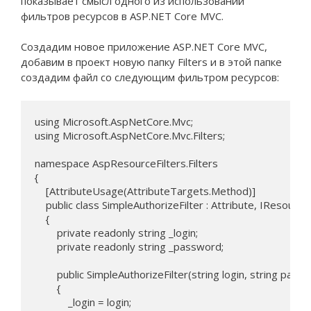
показывает смысл одного из использований
фильтров ресурсов в ASP.NET Core MVC.
Создадим новое приложение ASP.NET Core MVC,
добавим в проект новую папку Filters и в этой папке
создадим файл со следующим фильтром ресурсов:
using Microsoft.AspNetCore.Mvc;

using Microsoft.AspNetCore.Mvc.Filters;

namespace AspResourceFilters.Filters

{

    [AttributeUsage(AttributeTargets.Method)]

    public class SimpleAuthorizeFilter : Attribute, IResourceF
    {

        private readonly string _login;

        private readonly string _password;

        public SimpleAuthorizeFilter(string login, string passw
        {

            _login = login;
