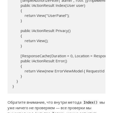
        [SimpleAuthorizeFilter("admin","root")]//применяем
        public IActionResult Index(User user)

        {

            return View("UserPanel");

        }

        public IActionResult Privacy()

        {

            return View();

        }

        [ResponseCache(Duration = 0, Location = Response
        public IActionResult Error()

        {

            return View(new ErrorViewModel { RequestId = Act
        }

    }

}
Обратите внимание, что внутри метода
мы
Index()
уже ничего не проверяем — все проверки мы