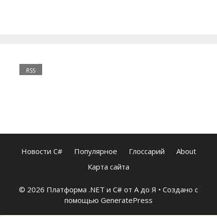
RSS
Новости C#
Популярное
Глоссарий
About
Карта сайта
© 2026 Платформа .NET и C# от А до Я
• Создано с
помощью
GeneratePress