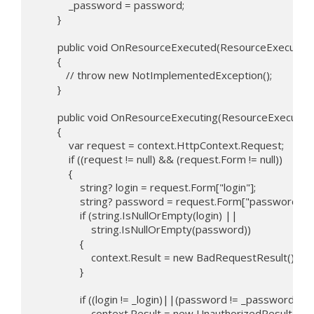
            _password = password;

        }

        public void OnResourceExecuted(ResourceExecuted
        {

           // throw new NotImplementedException();

        }

        public void OnResourceExecuting(ResourceExecuting
        {

            var request = context.HttpContext.Request;

            if ((request != null) && (request.Form != null))

            {

                string? login = request.Form["login"];

                string? password = request.Form["password"];

                if (string.IsNullOrEmpty(login) ||

                    string.IsNullOrEmpty(password))

                {

                    context.Result = new BadRequestResult();

                }

                if ((login != _login)||(password != _password))

                    context.Result = new UnauthorizedResult();
