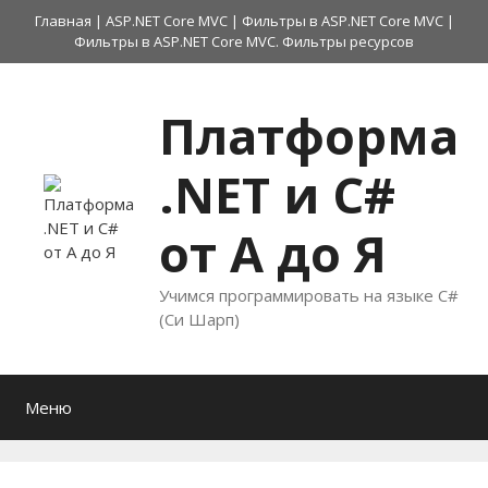
Перейти
Главная
|
ASP.NET Core MVC
|
Фильтры в ASP.NET Core MVC
|
к
Фильтры в ASP.NET Core MVC. Фильтры ресурсов
содержимому
Платформа
.NET и C#
от А до Я
Учимся программировать на языке C#
(Си Шарп)
Меню