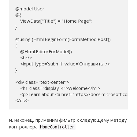
@model User

@{

    ViewData["Title"] = "Home Page";

}

@using (Html.BeginForm(FormMethod.Post))

{

    @Html.EditorForModel()    

    <br/>

    <input type='submit' value='Отправить' />

}

<div class="text-center">

    <h1 class="display-4">Welcome</h1>

    <p>Learn about <a href="https://docs.microsoft.com/
</div>
и, наконец, применим фильтр к следующему методу
контроллера
:
HomeController