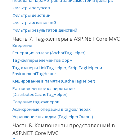
Передача параметров и зависимостей в фильтры
Фильтры ресурсов
Фильтры действий
Фильтры исключений
Фильтры результатов действий
Часть 7. Tag-хэлперы в ASP.NET Core MVC
Введение
Генерация ссылок (AnchorTagHelper)
Tag-хэлперы элементов форм
Tag-хэлперы LinkTagHelper, ScriptTagHelper и
EnvironmentTagHelper
Кэширование в памяти (CacheTagHelper)
Распределенное кэширование
(DistributedCacheTagHelper)
Создание tag-хэлперов
Асинхронные операции в tag-хэлперах
Управление выводом (TagHelperOutput)
Часть 8. Компоненты представлений в
ASP.NET Core MVC