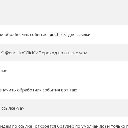
ли обработчик события
для ссылки:
onclick
rue" @onclick="Click">Переход по ссылке</a>
ние:
значить обработчик события вот так:
о ссылке</a>
рейдем по ссылке (откроется браузер по умолчанию) и только 