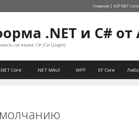
Главная
|
ASP.NET Core
орма .NET и C# от 
овать на языке C# (Си Шарп)
.NET Core
.NET MAUI
WPF
EF Core
Лабо
 умолчанию