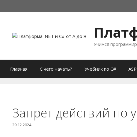
Перейти
к
содержимому
Платф
Учимся программир
Главная
С чего начать?
Учебник по C#
ASP
Запрет действий по
29.12.2024