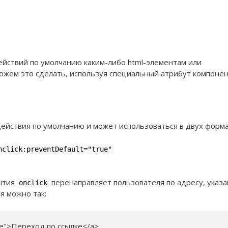
йствий по умолчанию каким-либо html-элементам или
жем это сделать, используя специальный атрибут компонен
ействия по умолчанию и может использоваться в двух форма
nclick:preventDefault="true"
бытия
перенаправляет пользователя по адресу, указ
onclick
я можно так:
true">Переход по ссылке</a>