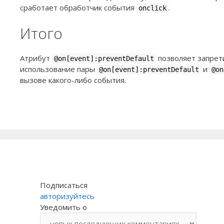
сработает обработчик события
.
onclick
Итого
Атрибут
позволяет запрети
@on[event]:preventDefault
использование пары
и
@on[event]:preventDefault
@on
вызове какого-либо события.
Подписаться
авторизуйтесь
Уведомить о