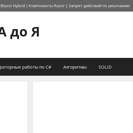
 Blazor Hybrid
|
Компоненты Razor
|
Запрет действий по умолчанию
А до Я
раторные работы по C#
Алгоритмы
SOLID