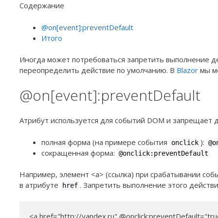
Содержание
@on[event]:preventDefault
Итого
Иногда может потребоваться запретить выполнение де
переопределить действие по умолчанию. В
Blazor
мы мо
@on[event]:preventDefault
Атрибут используется для событий DOM и запрещает д
полная форма (на примере события
):
onclick
@o
сокращенная форма:
@onclick:preventDefault
Например, элемент <a> (ссылка) при срабатывании со
в атрибуте
. Запретить выполнение этого действи
href
<a href="http://yandex.ru" @onclick:preventDefault="