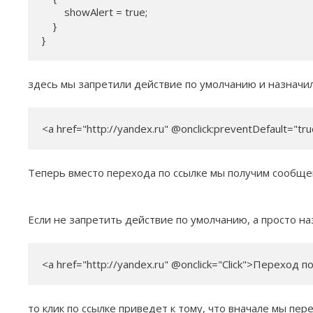
        showAlert = true;

    }

}
здесь мы запретили действие по умолчанию и назначи
<a href="http://yandex.ru" @onclick:preventDefault="t
Теперь вместо перехода по ссылке мы получим сообще
Если не запретить действие по умолчанию, а просто на
<a href="http://yandex.ru" @onclick="Click">Переход п
то клик по ссылке приведет к тому, что вначале мы пе