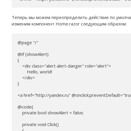
Теперь мы можем переопределить действие по умолч
изменим компонент Home.razor следующим образом:
@page "/"

@if (showAlert)

{

    <div class="alert alert-danger" role="alert">

        Hello, world!

    </div>

}

<a href="http://yandex.ru" @onclick:preventDefault="tr
@code{

    private bool showAlert = false;

    private void Click()

    {
