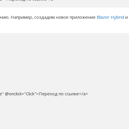
анию. Например, создадим новое приложение
Blazor Hybrid
и
ue" @onclick="Click">Переход по ссылке</a>
