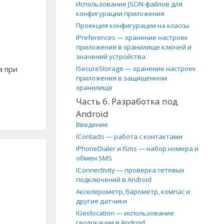
Использование JSON-файлов для
конфигурации приложения
Проекция конфигурации на классы
IPreferences — хранение настроек
приложения в хранилище ключей и
значений устройства
а при
ISecureStorage — хранение настроек
приложения в защищенном
хранилище
Часть 6. Разработка под
Android
Введение
IContacts — работа с контактами
IPhoneDialer и ISms — набор номера и
обмен SMS
IConnectivity — проверка сетевых
подключений в Android
Акселерометр, барометр, компас и
другие датчики
IGeolocation — использование
геолокации в Android