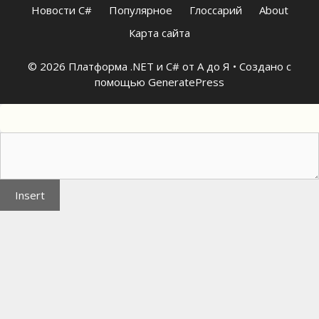
Новости C#
Популярное
Глоссарий
About
Карта сайта
© 2026 Платформа .NET и C# от А до Я
• Создано с
помощью
GeneratePress
Insert