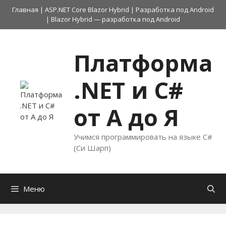
Перейти
Главная
|
ASP.NET Core Blazor Hybrid
|
Разработка под Android
к
|
Blazor Hybrid — разработка под Android
содержимому
Платформа
.NET и C#
от А до Я
Учимся программировать на языке C#
(Си Шарп)
Меню