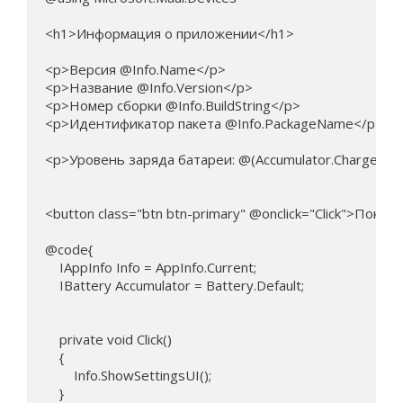
<h1>Информация о приложении</h1>

<p>Версия @Info.Name</p>

<p>Название @Info.Version</p>

<p>Номер сборки @Info.BuildString</p>

<p>Идентификатор пакета @Info.PackageName</p>

<p>Уровень заряда батареи: @(Accumulator.ChargeLeve
<button class="btn btn-primary" @onclick="Click">Показ
@code{

    IAppInfo Info = AppInfo.Current;

    IBattery Accumulator = Battery.Default;

    private void Click()

    {

        Info.ShowSettingsUI();   

    }
