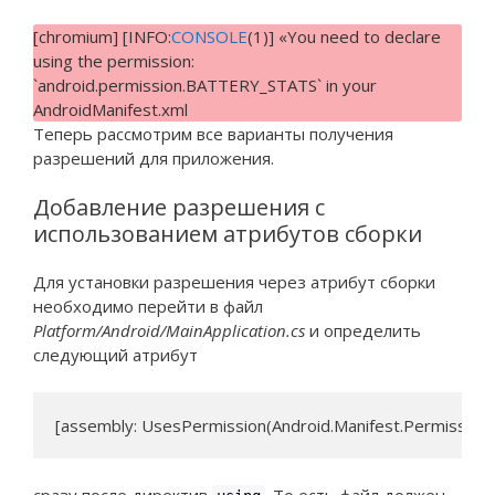
[chromium] [INFO:
CONSOLE
(1)] «You need to declare
using the permission:
`android.permission.BATTERY_STATS` in your
AndroidManifest.xml
Теперь рассмотрим все варианты получения
разрешений для приложения.
Добавление разрешения с
использованием атрибутов сборки
Для установки разрешения через атрибут сборки
необходимо перейти в файл
Platform/Android/MainApplication.cs
и определить
следующий атрибут
[assembly: UsesPermission(Android.Manifest.Permission.