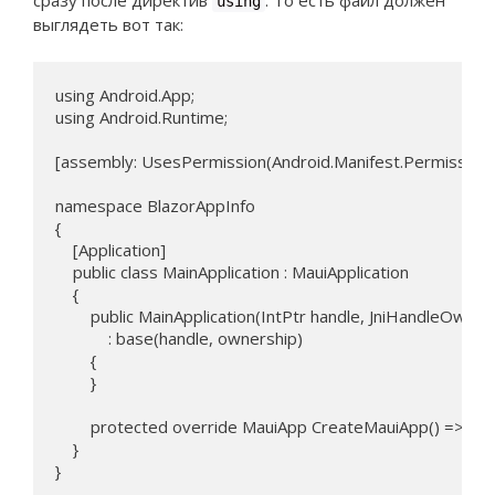
сразу после директив
. То есть файл должен
using
выглядеть вот так:
using Android.App;

using Android.Runtime;

[assembly: UsesPermission(Android.Manifest.Permission.B
namespace BlazorAppInfo

{

    [Application]

    public class MainApplication : MauiApplication

    {

        public MainApplication(IntPtr handle, JniHandleOwner
            : base(handle, ownership)

        {

        }

        protected override MauiApp CreateMauiApp() => Ma
    }

}