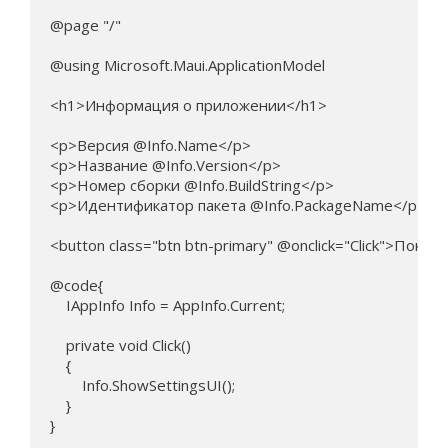
@page "/"

@using Microsoft.Maui.ApplicationModel

<h1>Информация о приложении</h1>

<p>Версия @Info.Name</p>

<p>Название @Info.Version</p>

<p>Номер сборки @Info.BuildString</p>

<p>Идентификатор пакета @Info.PackageName</p>

<button class="btn btn-primary" @onclick="Click">Показ
@code{

    IAppInfo Info = AppInfo.Current;

    private void Click()

    {

        Info.ShowSettingsUI();   

    }

}