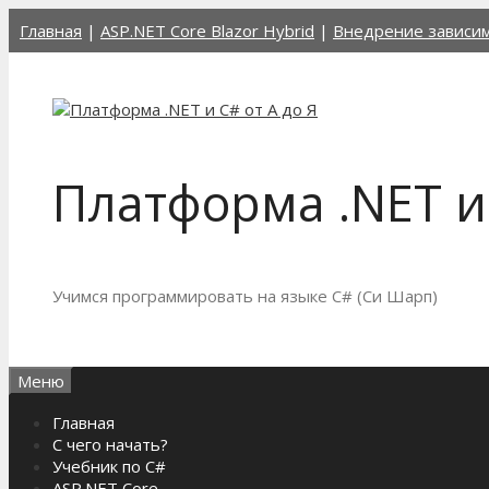
Перейти
Главная
|
ASP.NET Core Blazor Hybrid
|
Внедрение зависи
к
содержимому
Платформа .NET и 
Учимся программировать на языке C# (Си Шарп)
Меню
Главная
С чего начать?
Учебник по C#
ASP.NET Core