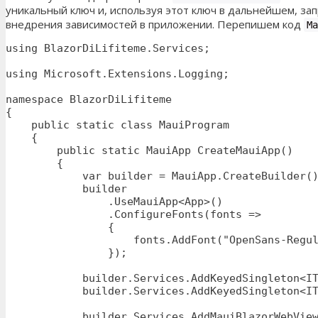
уникальный ключ и, используя этот ключ в дальнейшем, за
внедрения зависимостей в приложении. Перепишем код
Ma
using BlazorDiLifiteme.Services;

using Microsoft.Extensions.Logging;

namespace BlazorDiLifiteme

{

    public static class MauiProgram

    {

        public static MauiApp CreateMauiApp()

        {

            var builder = MauiApp.CreateBuilder()
            builder

                .UseMauiApp<App>()

                .ConfigureFonts(fonts =>

                {

                    fonts.AddFont("OpenSans-Regul
                });

            builder.Services.AddKeyedSingleton<IT
            builder.Services.AddKeyedSingleton<IT
            builder.Services.AddMauiBlazorWebView