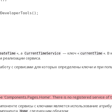
«, а
— ключ «
«. В
eateTime
CurrentTimeService
currentTime
м реализации сервиса.
боту с сервисами для которых определены ключи и при поп
pe ‘Components.Pages.Home’. There is no registered service of ty
омпоненте сервисы с ключами является использование атриб
компонента
следующим образом:
Home