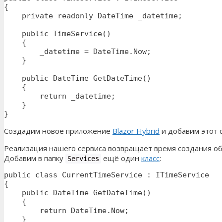
{

    private readonly DateTime _datetime;

    public TimeService()

    {

        _datetime = DateTime.Now;

    }

    public DateTime GetDateTime()

    {

        return _datetime;

    }

}
Создадим новое приложение
Blazor Hybrid
и добавим этот 
Реализация нашего сервиса возвращает время создания об
Добавим в папку
ещё один
класс
:
Services
public class CurrentTimeService : ITimeService

{

    public DateTime GetDateTime()

    {

        return DateTime.Now;

    }
