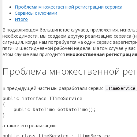
Проблема множественной регистрации сервиса
Сервисы с ключами
Итого
В подавляющем большинстве случаев, приложения, использ
необходимости, мы создаем другую реализацию сервиса (н
ситуация, когда нам потребуется на один сервис зарегист
пяти- и шестидневной рабочей неделе. В этом случае у ва
этом случае вам пригодится
множественная регистрация
Проблема множественной рег
В предыдущей части мы разработали сервис
ITimeService
public interface ITimeService

{

    public DateTime GetDateTime(); 

}
а также его реализацию:
public class TimeService : ITimeService
