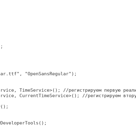
;

ar.ttf", "OpenSansRegular");

rvice, TimeService>(); //регистрируем первую реали
rvice, CurrentTimeService>(); //регистрируем втору
();
