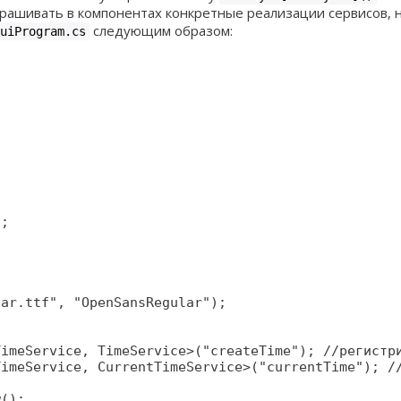
прашивать в компонентах конкретные реализации сервисов, 
следующим образом:
uiProgram.cs
;

ar.ttf", "OpenSansRegular");

imeService, TimeService>("createTime"); //регистри
imeService, CurrentTimeService>("currentTime"); //
();
