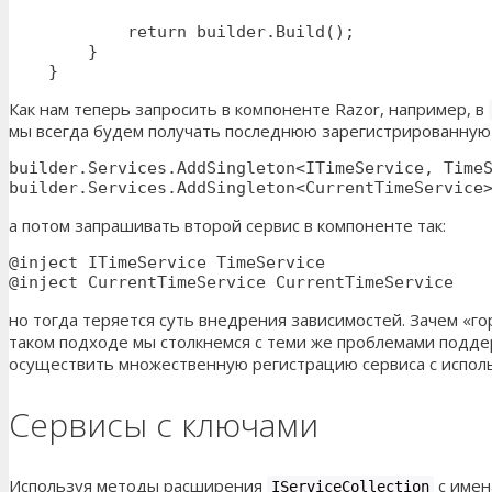
            return builder.Build();

        }

    }
Как нам теперь запросить в компоненте Razor, например, в
мы всегда будем получать последнюю зарегистрированную 
builder.Services.AddSingleton<ITimeService, TimeS
builder.Services.AddSingleton<CurrentTimeService
а потом запрашивать второй сервис в компоненте так:
@inject ITimeService TimeService

@inject CurrentTimeService CurrentTimeService
но тогда теряется суть внедрения зависимостей. Зачем «г
таком подходе мы столкнемся с теми же проблемами подде
осуществить множественную регистрацию сервиса с испо
Сервисы с ключами
Используя методы расширения
с имен
IServiceCollection