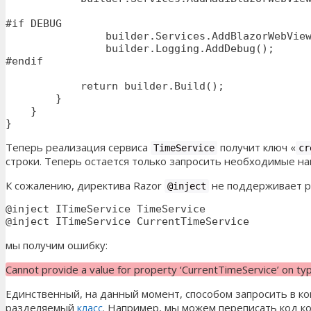
#if DEBUG

    		builder.Services.AddBlazorWebViewDeveloperTools();

    		builder.Logging.AddDebug();

#endif

            return builder.Build();

        }

    }

}
Теперь реализация сервиса
получит ключ «
TimeService
cr
строки. Теперь остается только запросить необходимые на
К сожалению, директива Razor
не поддерживает ра
@inject
@inject ITimeService TimeService

@inject ITimeService CurrentTimeService
мы получим ошибку:
Cannot provide a value for property ‘CurrentTimeService’ on ty
Единственный, на данный момент, способом запросить в к
разделяемый
класс
. Например, мы можем переписать код 