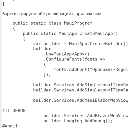
}
Зарегистрируем обе реализации в приложении:
    public static class MauiProgram

    {

        public static MauiApp CreateMauiApp()

        {

            var builder = MauiApp.CreateBuilder()
            builder

                .UseMauiApp<App>()

                .ConfigureFonts(fonts =>

                {

                    fonts.AddFont("OpenSans-Regul
                });

            builder.Services.AddSingleton<ITimeSe
            builder.Services.AddSingleton<ITimeSe
            builder.Services.AddMauiBlazorWebView
#if DEBUG

    		builder.Services.AddBlazorWebViewDeveloperTools();

    		builder.Logging.AddDebug();

#endif
