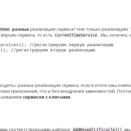
разные
реализации сервиса? Или только реализацию
Home
версию сервиса, то есть
. Мы, конечно,
CurrentTimeService
ervice>(); //регистрируем первую реализацию

>(); //регистрируем вторую реализацию
ородить» разные реализации сервиса, если в итоге наш комп
ржки приложения, что и без внедрения зависимостей. Поэт
льзованием
сервисов с ключами
.
ами соответствующими шаблону
мы 
AddKeyed[Lificycle]()