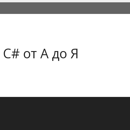
C# от А до Я