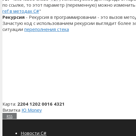
по ссылке, то этот параметр (переменную) можно изменить
ref в методах C#
"
Рекурсия
- Рекурсия в программировании - это вызов мет
Зачастую код с использованием рекурсии выглядит более э
ситуации
переполнения стека
Карта:
2204 1202 0016 4321
Визитка
Ю Money
RSS
Новости C#