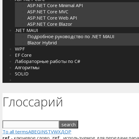
ASP.NET Core Minimal API
ASP.NET Core MVC
ASP.NET Core Web API
ASP.NET Core Blazor
.NET MAUI
Подробное руководство по .NET MAUI
Blazor Hybrid
WPF
EF Core
Лабораторные работы по C#
Алгоритмы
SOLID
Глоссарий
To all terms
A
B
E
G
I
N
S
T
V
W
X
Д
О
Р
ref
- ключевое слово
, используемое для передачи пара
ref