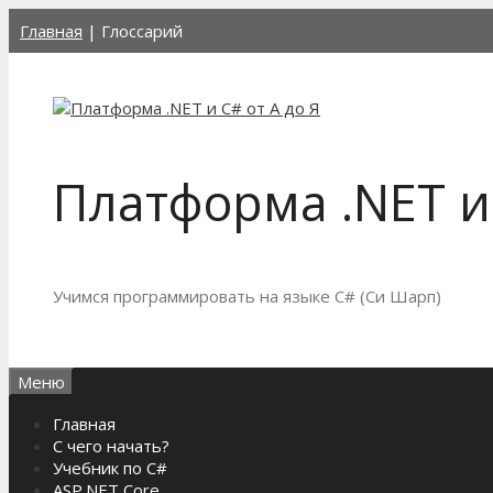
Перейти
Главная
|
Глоссарий
к
содержимому
Платформа .NET и 
Учимся программировать на языке C# (Си Шарп)
Меню
Главная
С чего начать?
Учебник по C#
ASP.NET Core