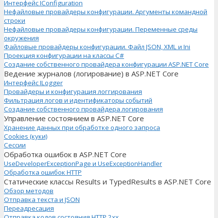
Интерфейс IConfiguration
Нефайловые провайдеры конфигурации. Аргументы командной
строки
Нефайловые провайдеры конфигурации. Переменные среды
окружения
Файловые провайдеры конфигурации. Файл JSON, XML и Ini
Проекция конфигурации на классы C#
Создание собственного провайдера конфигурации ASP.NET Core
Ведение журналов (логирование) в ASP.NET Core
Интерфейс ILogger
Провайдеры и конфигурация логгирования
Фильтрация логов и идентификаторы событий
Создание собственного провайдера логирования
Управление состоянием в ASP.NET Core
Хранение данных при обработке одного запроса
Cookies (куки)
Сессии
Обработка ошибок в ASP.NET Core
UseDeveloperExceptionPage и UseExceptionHandler
Обработка ошибок HTTP
Статические классы Results и TypedResults в ASP.NET Core
Обзор методов
Отправка текста и JSON
Переадресация
Отправка кодов состояния HTTP 2xx