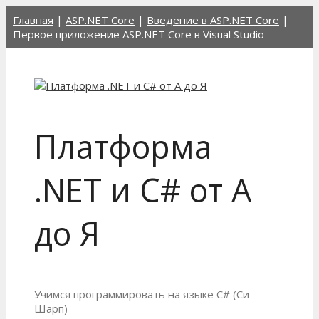
Перейти
Главная
|
ASP.NET Core
|
Введение в ASP.NET Core
|
к
Первое приложение ASP.NET Core в Visual Studio
содержимому
Платформа
.NET и C# от А
до Я
Учимся программировать на языке C# (Си
Шарп)