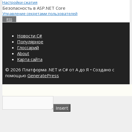
Настройки сжатия
Безопасность в ASP.NET Core
Управление секретами пользователей
RSS
Новости C#
Популярное
Глоссарий
About
Карта сайта
© 2026 Платформа .NET и C# от А до Я
• Создано с
помощью
GeneratePress
Insert