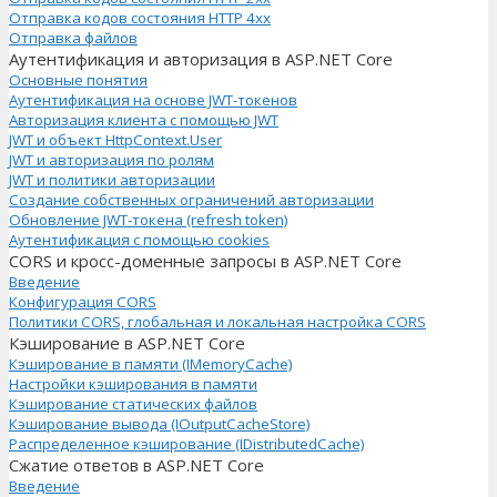
Отправка кодов состояния HTTP 4xx
Отправка файлов
Аутентификация и авторизация в ASP.NET Core
Основные понятия
Аутентификация на основе JWT-токенов
Авторизация клиента с помощью JWT
JWT и объект HttpContext.User
JWT и авторизация по ролям
JWT и политики авторизации
Создание собственных ограничений авторизации
Обновление JWT-токена (refresh token)
Аутентификация с помощью cookies
CORS и кросс-доменные запросы в ASP.NET Core
Введение
Конфигурация CORS
Политики CORS, глобальная и локальная настройка CORS
Кэширование в ASP.NET Core
Кэширование в памяти (IMemoryCache)
Настройки кэширования в памяти
Кэширование статических файлов
Кэширование вывода (IOutputCacheStore)
Распределенное кэширование (IDistributedCache)
Сжатие ответов в ASP.NET Core
Введение