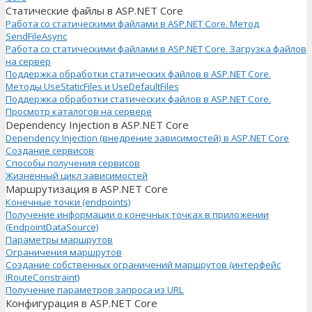
Статические файлы в ASP.NET Core
Работа со статическими файлами в ASP.NET Core. Метод
SendFileAsync
Работа со статическими файлами в ASP.NET Core. Загрузка файлов
на сервер
Поддержка обработки статических файлов в ASP.NET Core.
Методы UseStaticFiles и UseDefaultFiles
Поддержка обработки статических файлов в ASP.NET Core.
Просмотр каталогов на сервере
Dependency Injection в ASP.NET Core
Dependency Injection (внедрение зависимостей) в ASP.NET Core
Создание сервисов
Способы получения сервисов
Жизненный цикл зависимостей
Маршрутизация в ASP.NET Core
Конечные точки (endpoints)
Получение информации о конечных точках в приложении
(EndpointDataSource)
Параметры маршрутов
Ограничения маршрутов
Создание собственных ограничений маршрутов (интерфейс
IRouteConstraint)
Получение параметров запроса из URL
Конфигурация в ASP.NET Core