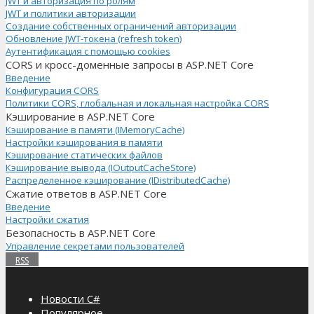
JWT и авторизация по ролям
JWT и политики авторизации
Создание собственных ограничений авторизации
Обновление JWT-токена (refresh token)
Аутентификация с помощью cookies
CORS и кросс-доменные запросы в ASP.NET Core
Введение
Конфигурация CORS
Политики CORS, глобальная и локальная настройка CORS
Кэширование в ASP.NET Core
Кэширование в памяти (IMemoryCache)
Настройки кэширования в памяти
Кэширование статических файлов
Кэширование вывода (IOutputCacheStore)
Распределенное кэширование (IDistributedCache)
Сжатие ответов в ASP.NET Core
Введение
Настройки сжатия
Безопасность в ASP.NET Core
Управление секретами пользователей
RSS
Новости C#
Популярное