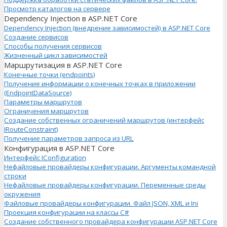
Просмотр каталогов на сервере
Dependency Injection в ASP.NET Core
Dependency Injection (внедрение зависимостей) в ASP.NET Core
Создание сервисов
Способы получения сервисов
Жизненный цикл зависимостей
Маршрутизация в ASP.NET Core
Конечные точки (endpoints)
Получение информации о конечных точках в приложении
(EndpointDataSource)
Параметры маршрутов
Ограничения маршрутов
Создание собственных ограничений маршрутов (интерфейс
IRouteConstraint)
Получение параметров запроса из URL
Конфигурация в ASP.NET Core
Интерфейс IConfiguration
Нефайловые провайдеры конфигурации. Аргументы командной
строки
Нефайловые провайдеры конфигурации. Переменные среды
окружения
Файловые провайдеры конфигурации. Файл JSON, XML и Ini
Проекция конфигурации на классы C#
Создание собственного провайдера конфигурации ASP.NET Core