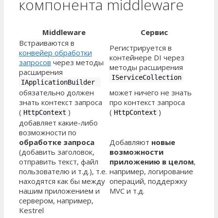
компонента middleware
Middleware
Сервис
Встраиваются в
Регистрируется в
конвейер обработки
контейнере DI через
запросов
через методы
методы расширения
расширения
IServiceCollection
IApplicationBuilder
обязательно должен
может ничего не знать
знать контекст запроса
про контекст запроса
(
)
(
)
HttpContext
HttpContext
добавляет какие-либо
возможности по
обработке запроса
Добавляют
новые
(добавить заголовок,
возможности
отправить текст, файл
приложению в целом
,
пользователю и т.д.), т.е.
например, логирование
находятся как бы между
операций, поддержку
нашим приложением и
MVC и т.д.
сервером, например,
Kestrel