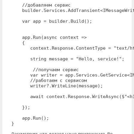
    //добавляем сервис

    builder.Services.AddTransient<IMessageWrit
    var app = builder.Build();

    app.Run(async context =>

    {

       context.Response.ContentType = "text/ht
       string message = "Hello, service!";

        //получаем сервис

       var writer = app.Services.GetService<IM
       //работаем с сервисом

       writer?.WriteLine(message);

       await context.Response.WriteAsync($"<h1
    });

    app.Run();

}
Рассмотрим, что делает наше приложение. Во-