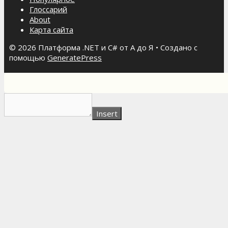
Глоссарий
About
Карта сайта
© 2026 Платформа .NET и C# от А до Я
• Создано с
помощью
GeneratePress
Insert