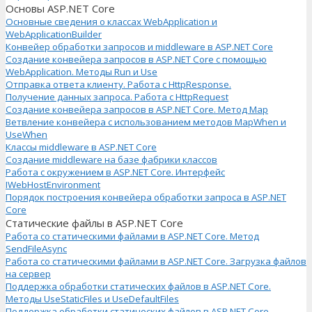
Основы ASP.NET Core
Основные сведения о классах WebApplication и
WebApplicationBuilder
Конвейер обработки запросов и middleware в ASP.NET Core
Создание конвейера запросов в ASP.NET Core с помощью
WebApplication. Методы Run и Use
Отправка ответа клиенту. Работа с HttpResponse.
Получение данных запроса. Работа с HttpRequest
Создание конвейера запросов в ASP.NET Core. Метод Map
Ветвление конвейера с использованием методов MapWhen и
UseWhen
Классы middleware в ASP.NET Core
Создание middleware на базе фабрики классов
Работа с окружением в ASP.NET Core. Интерфейс
IWebHostEnvironment
Порядок построения конвейера обработки запроса в ASP.NET
Core
Статические файлы в ASP.NET Core
Работа со статическими файлами в ASP.NET Core. Метод
SendFileAsync
Работа со статическими файлами в ASP.NET Core. Загрузка файлов
на сервер
Поддержка обработки статических файлов в ASP.NET Core.
Методы UseStaticFiles и UseDefaultFiles
Поддержка обработки статических файлов в ASP.NET Core.