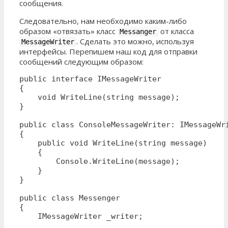
сообщения.
Следовательно, нам необходимо каким-либо
образом «отвязать» класс
от класса
Messanger
. Сделать это можно, используя
MessageWriter
интерфейсы. Перепишем наш код для отправки
сообщений следующим образом:
public interface IMessageWriter

{

    void WriteLine(string message);

}

public class ConsoleMessageWriter: IMessageWri
{

    public void WriteLine(string message)

    { 

        Console.WriteLine(message); 

    }

}

public class Messenger

{

    IMessageWriter _writer;
