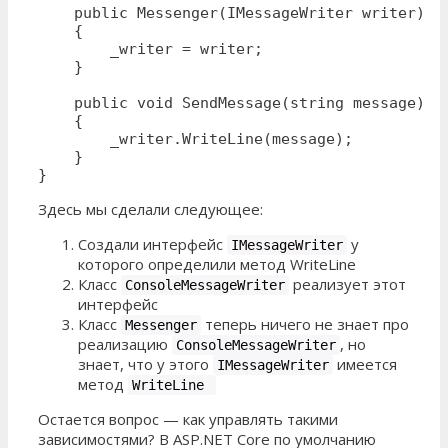
    public Messenger(IMessageWriter writer)

    {

        _writer = writer;

    }

    public void SendMessage(string message) 

    {

        _writer.WriteLine(message);

    }

}
Здесь мы сделали следующее:
Создали интерфейс
у
IMessageWriter
которого определили метод WriteLine
Класс
реализует этот
ConsoleMessageWriter
интерфейс
Класс
теперь ничего не знает про
Messenger
реализацию
, но
ConsoleMessageWriter
знает, что у этого
имеется
IMessageWriter
метод
WriteLine
Остается вопрос — как управлять такими
зависимостями? В ASP.NET Core по умолчанию