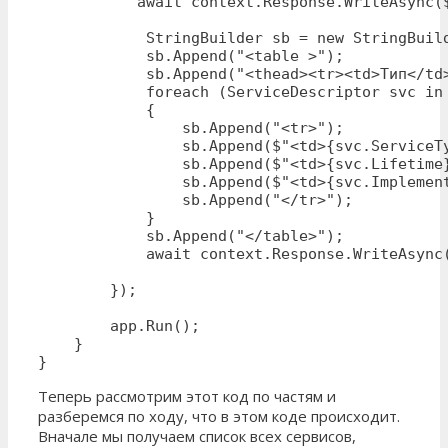
           await context.Response.WriteAsync($
            StringBuilder sb = new StringBuild
            sb.Append("<table >");

            sb.Append("<thead><tr><td>Тип</td
            foreach (ServiceDescriptor svc in 
            {

                sb.Append("<tr>");

                sb.Append($"<td>{svc.ServiceTy
                sb.Append($"<td>{svc.Lifetime}
                sb.Append($"<td>{svc.Implement
                sb.Append("</tr>");

            }

            sb.Append("</table>");

            await context.Response.WriteAsync(
        });

        app.Run();

    }

}
Теперь рассмотрим этот код по частям и
разберемся по ходу, что в этом коде происходит.
Вначале мы получаем список всех сервисов,