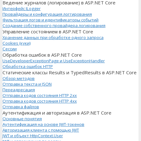
Ведение журналов (логирование) в ASP.NET Core
Интерфейс ILogger
Провайдеры и конфигурация логгирования
Фильтрация логов и идентификаторы событий
Создание собственного провайдера логирования
Управление состоянием в ASP.NET Core
Хранение данных при обработке одного запроса
Cookies (куки)
Сессии
Обработка ошибок в ASP.NET Core
UseDeveloperExceptionPage и UseExceptionHandler
Обработка ошибок HTTP
Статические классы Results и TypedResults в ASP.NET Core
Обзор методов
Отправка текста и JSON
Переадресация
Отправка кодов состояния HTTP 2xx
Отправка кодов состояния HTTP 4xx
Отправка файлов
Аутентификация и авторизация в ASP.NET Core
Основные понятия
Аутентификация на основе JWT-токенов
Авторизация клиента с помощью JWT
JWT и объект HttpContext.User