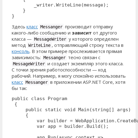
        _writer.WriteLine(message);

    }

}
Здесь
класс
производит отправку
Messanger
какого-либо сообщению и
зависит
от другого
класса —
у которого определен
MessageWriter
метод
, отправляющий строку текста в
WriteLine
консоль
. В этом примере прослеживается прямая
зависимость:
тесно связан с
Messanger
и создает экземпляр этого класса.
MessageWriter
С точки зрения работоспособности — код
рабочий. Например, я могу спокойно использовать
класс
в приложении ASP.NET Core, хотя
Messanger
бы так:
public class Program

 {

     public static void Main(string[] args)

     {

         var builder = WebApplication.CreateBu
         var app = builder.Build();

         app.Run(async context =>
