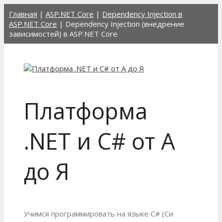
Перейти
Главная
|
ASP.NET Core
|
Dependency Injection в
к
ASP.NET Core
|
Dependency Injection (внедрение
содержимому
зависимостей) в ASP.NET Core
Платформа
.NET и C# от А
до Я
Учимся программировать на языке C# (Си