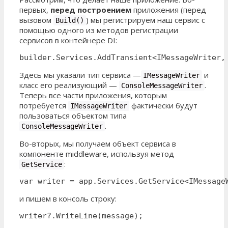
первых,
перед построением
приложения (перед
вызовом
) мы регистрируем наш сервис с
Build()
помощью одного из методов регистрации
сервисов в контейнере DI:
builder.Services.AddTransient<IMessageWriter,
Здесь мы указали тип сервиса —
и
IMessageWriter
класс его реализующий —
.
ConsoleMessageWriter
Теперь все части приложения, которым
потребуется
фактически будут
IMessageWriter
пользоваться объектом типа
.
ConsoleMessageWriter
Во-вторых, мы получаем объект сервиса в
компоненте middleware, используя метод
:
GetService
var writer = app.Services.GetService<IMessage
и пишем в консоль строку:
writer?.WriteLine(message);