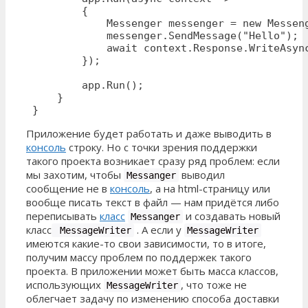
         {

             Messenger messenger = new Messeng
             messenger.SendMessage("Hello");

             await context.Response.WriteAsync
         });

         app.Run();

     }

 }
Приложение будет работать и даже выводить в
консоль
строку. Но с точки зрения поддержки
такого проекта возникает сразу ряд проблем: если
мы захотим, чтобы
выводил
Messanger
сообщение не в
консоль
, а на html-страницу или
вообще писать текст в файл — нам придётся либо
переписывать
класс
и создавать новый
Messanger
класс
. А если у
MessageWriter
MessageWriter
имеются какие-то свои зависимости, то в итоге,
получим массу проблем по поддержек такого
проекта. В приложении может быть масса классов,
использующих
, что тоже не
MessageWriter
облегчает задачу по изменению способа доставки