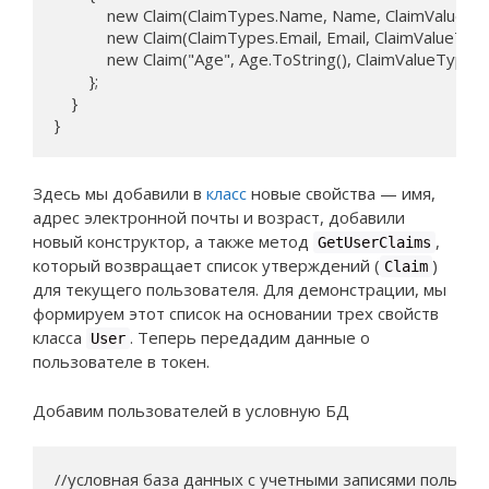
            new Claim(ClaimTypes.Name, Name, ClaimValueType
            new Claim(ClaimTypes.Email, Email, ClaimValueType
            new Claim("Age", Age.ToString(), ClaimValueTypes.
        };

    }

}
Здесь мы добавили в
класс
новые свойства — имя,
адрес электронной почты и возраст, добавили
новый конструктор, а также метод
,
GetUserClaims
который возвращает список утверждений (
)
Claim
для текущего пользователя. Для демонстрации, мы
формируем этот список на основании трех свойств
класса
. Теперь передадим данные о
User
пользователе в токен.
Добавим пользователей в условную БД
//условная база данных с учетными записями пользов