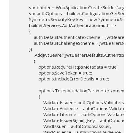
            var builder = WebApplication.CreateBuilder(args);

            var authOptions = builder.Configuration.GetSectio
            SymmetricSecurityKey key = new SymmetricSecu
            builder.Services.AddAuthentication(auth =>

            {

                auth.DefaultAuthenticateScheme = JwtBearerD
                auth.DefaultChallengeScheme = JwtBearerDefau
            })

                .AddJwtBearer(JwtBearerDefaults.Authenticati
                {

                    options.RequireHttpsMetadata = true;

                    options.SaveToken = true;

                    options.IncludeErrorDetails = true;

                    options.TokenValidationParameters = new 
                    {

                        ValidateIssuer = authOptions.ValidateIssuer,
                        ValidateAudience = authOptions.ValidateAud
                        ValidateLifetime = authOptions.ValidateLifet
                        ValidateIssuerSigningKey = authOptions.V
                        ValidIssuer = authOptions.Issuer,

                        ValidAudience = authOptions.Audience,
