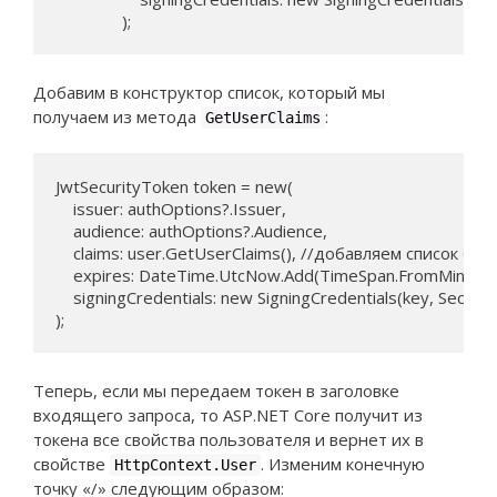
               );
Добавим в конструктор список, который мы
получаем из метода
:
GetUserClaims
JwtSecurityToken token = new(

    issuer: authOptions?.Issuer,

    audience: authOptions?.Audience,

    claims: user.GetUserClaims(), //добавляем список Clai
    expires: DateTime.UtcNow.Add(TimeSpan.FromMinutes(
    signingCredentials: new SigningCredentials(key, Secur
);
Теперь, если мы передаем токен в заголовке
входящего запроса, то ASP.NET Core получит из
токена все свойства пользователя и вернет их в
свойстве
. Изменим конечную
HttpContext.User
точку «/» следующим образом: