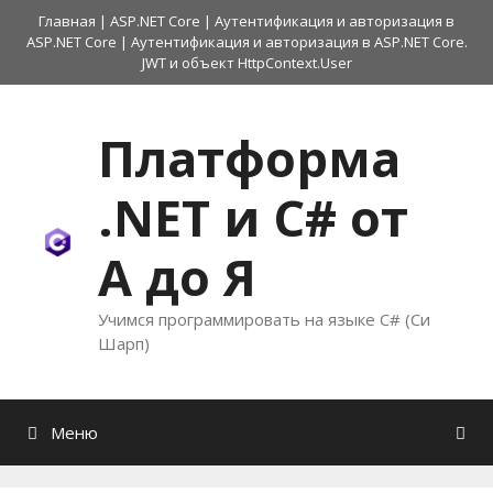
Перейти
Главная
|
ASP.NET Core
|
Аутентификация и авторизация в
к
ASP.NET Core
|
Аутентификация и авторизация в ASP.NET Core.
содержимому
JWT и объект HttpContext.User
Платформа
.NET и C# от
А до Я
Учимся программировать на языке C# (Си
Шарп)
Меню