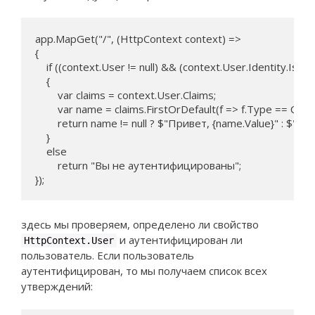
app.MapGet("/", (HttpContext context) => 

{

    if ((context.User != null) && (context.User.Identity.IsAut
    {

        var claims = context.User.Claims;

        var name = claims.FirstOrDefault(f => f.Type == Cla
        return name != null ? $"Привет, {name.Value}" : $"П
    }

    else

        return "Вы не аутентифицированы";

});
здесь мы проверяем, определено ли свойство
и аутентифицирован ли
HttpContext.User
пользователь. Если пользователь
аутентифицирован, то мы получаем список всех
утверждений: