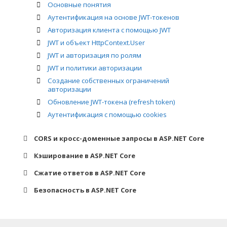
Интерфейс IWebHostEnvironment
Переадресация
Основные понятия
Порядок построения конвейера обработки
Отправка кодов состояния HTTP 2xx
Аутентификация на основе JWT-токенов
запроса в ASP.NET Core
Отправка кодов состояния HTTP 4xx
Авторизация клиента с помощью JWT
Отправка файлов
JWT и объект HttpContext.User
JWT и авторизация по ролям
JWT и политики авторизации
Создание собственных ограничений
авторизации
Обновление JWT-токена (refresh token)
Аутентификация с помощью cookies
CORS и кросс-доменные запросы в ASP.NET Core
Введение
Кэширование в ASP.NET Core
Конфигурация CORS
Кэширование в памяти (IMemoryCache)
Сжатие ответов в ASP.NET Core
Политики CORS, глобальная и локальная
Настройки кэширования в памяти
настройка CORS
Введение
Безопасность в ASP.NET Core
Кэширование статических файлов
Настройки сжатия
Управление секретами пользователей
Кэширование вывода (IOutputCacheStore)
Распределенное кэширование