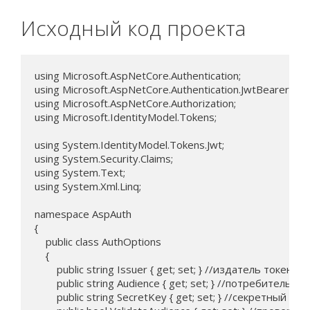
Исходный код проекта
using Microsoft.AspNetCore.Authentication;

using Microsoft.AspNetCore.Authentication.JwtBearer;

using Microsoft.AspNetCore.Authorization;

using Microsoft.IdentityModel.Tokens;

using System.IdentityModel.Tokens.Jwt;

using System.Security.Claims;

using System.Text;

using System.Xml.Linq;

namespace AspAuth

{

    public class AuthOptions

    {

        public string Issuer { get; set; } //издатель токена

        public string Audience { get; set; } //потребитель то
        public string SecretKey { get; set; } //секретный кл