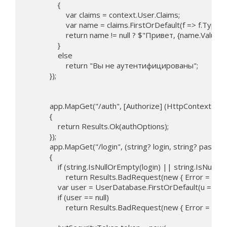
                {

                    var claims = context.User.Claims;

                    var name = claims.FirstOrDefault(f => f.Typ
                    return name != null ? $"Привет, {name.Value
                }

                else

                    return "Вы не аутентифицированы";

            });

            app.MapGet("/auth", [Authorize] (HttpContext con
            {

                return Results.Ok(authOptions);

            });

            app.MapGet("/login", (string? login, string? pass
            {

                if (string.IsNullOrEmpty(login) || string.IsNul
                    return Results.BadRequest(new { Error = "
                var user = UserDatabase.FirstOrDefault(u => 
                if (user == null)

                    return Results.BadRequest(new { Error = 