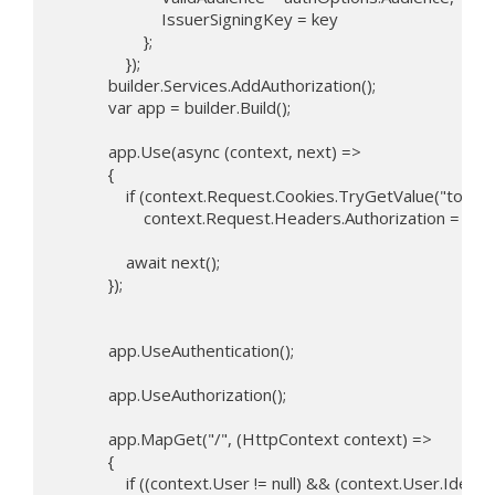
                        IssuerSigningKey = key

                    };

                });

            builder.Services.AddAuthorization();

            var app = builder.Build();

            app.Use(async (context, next) =>

            {

                if (context.Request.Cookies.TryGetValue("token"
                    context.Request.Headers.Authorization = $"B
                await next();

            });

            app.UseAuthentication();

            app.UseAuthorization();

            app.MapGet("/", (HttpContext context) => 

            {

                if ((context.User != null) && (context.User.Ident