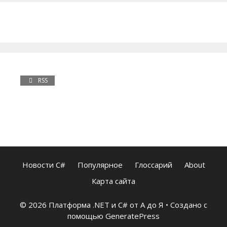
(IDistributedCache)
RSS
Новости C#
Популярное
Глоссарий
About
Карта сайта
© 2026 Платформа .NET и C# от А до Я
• Создано с
помощью
GeneratePress