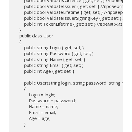
        public bool ValidateAudience { get; set; } //проверя
        public bool ValidateIssuer { get; set; } //проверять 
        public bool ValidateLifetime { get; set; } //провер
        public bool ValidateIssuerSigningKey { get; set; } /
        public int TokenLifetime { get; set; } //время жизни
    }

    public class User

    {

        public string Login { get; set; }

        public string Password { get; set; }

        public string Name { get; set; }   

        public string Email { get; set; }

        public int Age { get; set; }

        public User(string login, string password, string name,
        {

            Login = login;

            Password = password;

            Name = name;

            Email = email;

            Age = age;

        }
