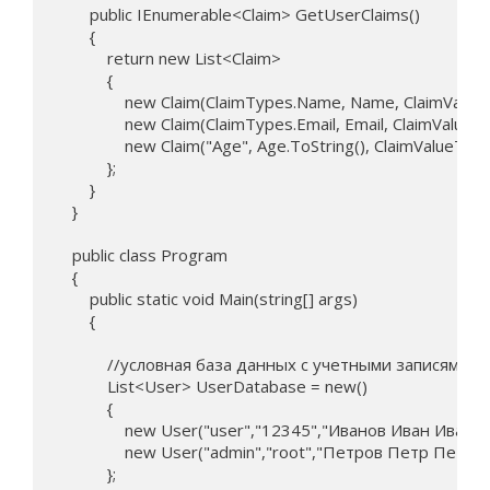
        public IEnumerable<Claim> GetUserClaims()

        {

            return new List<Claim>

            {

                new Claim(ClaimTypes.Name, Name, ClaimValueT
                new Claim(ClaimTypes.Email, Email, ClaimValueT
                new Claim("Age", Age.ToString(), ClaimValueTyp
            };

        }

    }

    public class Program

    {

        public static void Main(string[] args)

        {

            //условная база данных с учетными записями 
            List<User> UserDatabase = new()

            {

                new User("user","12345","Иванов Иван Иванов
                new User("admin","root","Петров Петр Петров
            };
