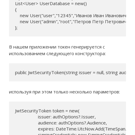
List<User> UserDatabase = new()

{

    new User("user","12345","Иванов Иван Иванович", "us
    new User("admin","root","Петров Петр Петрович", "ad
};
В нашем приложении токен генерируется с
использованием следующего конструктора:
public JwtSecurityToken(string issuer = null, string audien
используя при этом только несколько параметров:
JwtSecurityToken token = new(

                   issuer: authOptions?.Issuer,

                   audience: authOptions?.Audience,

                   expires: DateTime.UtcNow.Add(TimeSpan.F
                   signingCredentials: new SigningCredentials