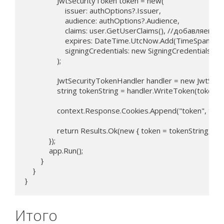
                JwtSecurityToken token = new(

                    issuer: authOptions?.Issuer,

                    audience: authOptions?.Audience,

                    claims: user.GetUserClaims(), //добавляем 
                    expires: DateTime.UtcNow.Add(TimeSpan.
                    signingCredentials: new SigningCredential
                );

                JwtSecurityTokenHandler handler = new JwtSec
                string tokenString = handler.WriteToken(token);

                context.Response.Cookies.Append("token", t
                return Results.Ok(new { token = tokenString, user
            });

            app.Run();

        }

    }

}
Итого