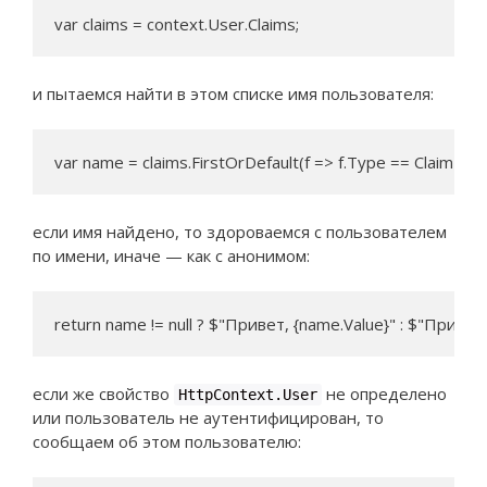
var claims = context.User.Claims;
и пытаемся найти в этом списке имя пользователя:
var name = claims.FirstOrDefault(f => f.Type == ClaimTy
если имя найдено, то здороваемся с пользователем
по имени, иначе — как с анонимом:
return name != null ? $"Привет, {name.Value}" : $"Привет
если же свойство
не определено
HttpContext.User
или пользователь не аутентифицирован, то
сообщаем об этом пользователю: