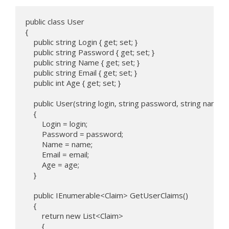
public class User

{

    public string Login { get; set; }

    public string Password { get; set; }

    public string Name { get; set; }   

    public string Email { get; set; }

    public int Age { get; set; }

    public User(string login, string password, string name, s
    {

        Login = login;

        Password = password;

        Name = name;

        Email = email;

        Age = age;

    }

    public IEnumerable<Claim> GetUserClaims()

    {

        return new List<Claim>

        {
