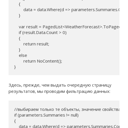
    {

        data = data.Where(d => parameters.Summaries.Cont
    }

    var result = PagedList<WeatherForecast>.ToPagedLis
    if (result.Data.Count > 0)

    {

        return result;

    }

    else

        return NoContent();

}
Здесь, прежде, чем выдать очередную страницу
результатов, мы проводим фильтрацию данных:
//выбираем только те объекты, значение свойства Su
if (parameters.Summaries != null)

{

    data = data.Where(d => parameters.Summaries.Contain