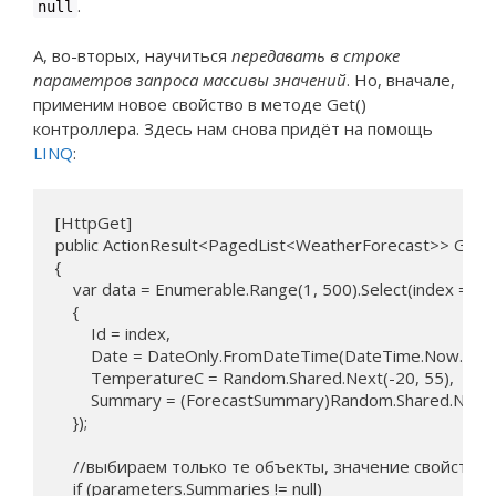
.
null
А, во-вторых, научиться
передавать в строке
параметров запроса массивы значений
. Но, вначале,
применим новое свойство в методе Get()
контроллера. Здесь нам снова придёт на помощь
LINQ
:
[HttpGet]

public ActionResult<PagedList<WeatherForecast>> Get(
{

    var data = Enumerable.Range(1, 500).Select(index => 
    {

        Id = index,

        Date = DateOnly.FromDateTime(DateTime.Now.AddD
        TemperatureC = Random.Shared.Next(-20, 55),

        Summary = (ForecastSummary)Random.Shared.Next(0
    });

    //выбираем только те объекты, значение свойства
    if (parameters.Summaries != null)
