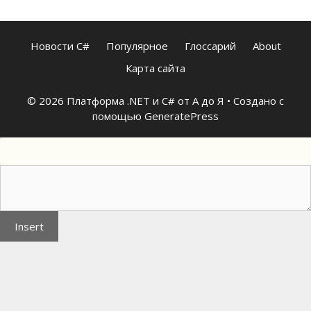
Новости C#
Популярное
Глоссарий
About
Карта сайта
© 2026 Платформа .NET и C# от А до Я
• Создано с
помощью
GeneratePress
Insert