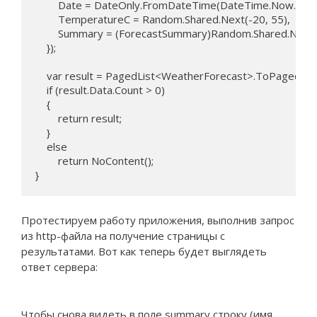
        Date = DateOnly.FromDateTime(DateTime.Now.AddD
        TemperatureC = Random.Shared.Next(-20, 55),

        Summary = (ForecastSummary)Random.Shared.Next(0
    });

    var result = PagedList<WeatherForecast>.ToPagedLis
    if (result.Data.Count > 0)

    {

        return result;

    }

    else

        return NoContent();

}
Протестируем работу приложения, выполнив запрос
из http-файла на получение страницы с
результатами. Вот как теперь будет выглядеть
ответ сервера:
Чтобы снова видеть в поле summary строку (имя