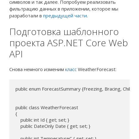
символов и так далее. Попробуем реализовать
фильтрацию данных в приложении, которое мы
разработали в
предыдущей части
.
Подготовка шаблонного
проекта ASP.NET Core Web
API
Снова немного изменим
класс
WeatherForecast:
public enum ForecastSummary {Freezing, Bracing, Chilly, Co
public class WeatherForecast

{

    public int Id { get; set; }

    public DateOnly Date { get; set; }

    public int TemperatureC { get; set; }
