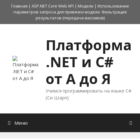
Перейти
Главная
|
ASP.NET Core Web API
|
Модели
|
Использование
к
параметров запроса для привязки модели. Фильтрация
содержимому
результатов (передача массивов)
Платформа
.NET и C#
от А до Я
Учимся программировать на языке C#
(Си Шарп)
Меню