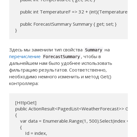
    public int TemperatureF => 32 + (int)(TemperatureC / 0
    public ForecastSummary Summary { get; set; }

}
Здесь мы заменили тип свойства
на
Summary
перечисление
, чтобы в
ForecastSummary
дальнейшем нам было удобнее использовать
фильтрацию результатов. Соответственно,
необходимо немного изменить и метод Get()
контроллера:
[HttpGet]

public ActionResult<PagedList<WeatherForecast>> Get(
{

    var data = Enumerable.Range(1, 500).Select(index => 
    {

        Id = index,
