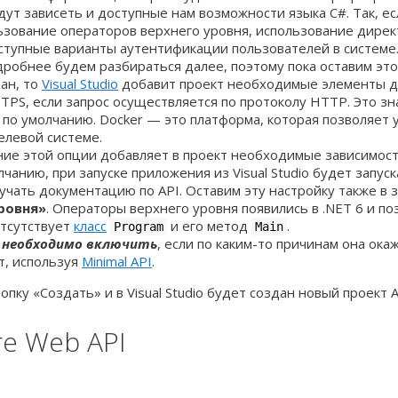
ут зависеть и доступные нам возможности языка C#. Так, ес
льзование операторов верхнего уровня, использование дире
тупные варианты аутентификации пользователей в системе.
обнее будем разбираться далее, поэтому пока оставим этот
ран, то
Visual Studio
добавит проект необходимые элементы дл
PS, если запрос осуществляется по протоколу HTTP. Это зн
м по умолчанию. Docker — это платформа, которая позволяет
елевой системе.
ние этой опции добавляет в проект необходимые зависимос
олчанию, при запуске приложения из Visual Studio будет зап
чать документацию по API. Оставим эту настройку также в 
ровня»
. Операторы верхнего уровня появились в .NET 6 и п
отсутствует
класс
и его метод
.
Program
Main
ю
необходимо включить
, если по каким-то причинам она окаж
кт, используя
Minimal API
.
ку «Создать» и в Visual Studio будет создан новый проект 
re Web API