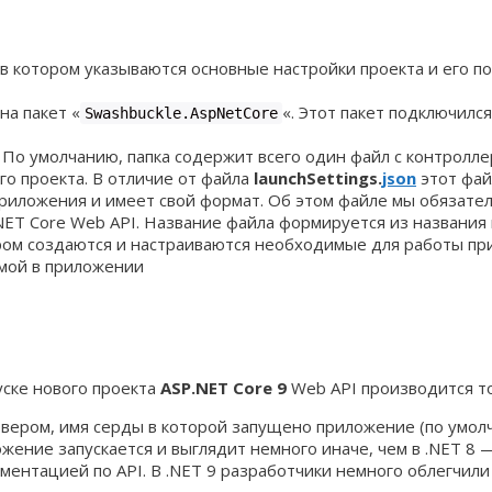
в котором указываются основные настройки проекта и его пов
на пакет «
«. Этот пакет подключился
Swashbuckle.AspNetCore
 По умолчанию, папка содержит всего один файл с контролл
о проекта. В отличие от файла
launchSettings.
json
этот фай
риложения и имеет свой формат. Об этом файле мы обязате
NET Core Web API. Название файла формируется из названия 
ом создаются и настраиваются необходимые для работы пр
мой в приложении
уске нового проекта
ASP.NET Core 9
Web API производится то
ером, имя серды в которой запущено приложение (по умолча
жение запускается и выглядит немного иначе, чем в .NET 8 —
ументацией по API. В .NET 9 разработчики немного облегчили