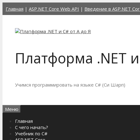
Перейти
Главная
|
ASP.NET Core Web API
|
Введение в ASP.NET Cor
к
содержимому
Платформа .NET и 
Учимся программировать на языке C# (Си Шарп)
Меню
Главная
С чего начать?
Учебник по C#
ASP.NET Core