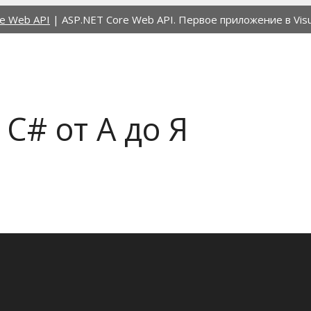
e Web API
|
ASP.NET Core Web API. Первое приложение в Visua
C# от А до Я