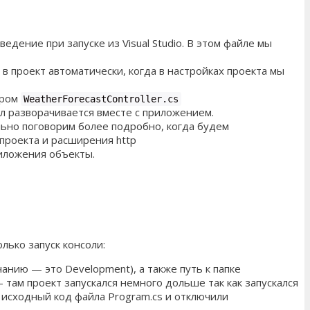
едение при запуске из Visual Studio. В этом файле мы
 в проект автоматически, когда в настройках проекта мы
ером
WeatherForecastController.cs
л разворачивается вместе с приложением.
льно поговорим более подробно, когда будем
проекта и расширения http
иложения объекты.
лько запуск консоли:
нию — это Development), а также путь к папке
 там проект запускался немного дольше так как запускался
 исходный код файла Program.cs и отключили