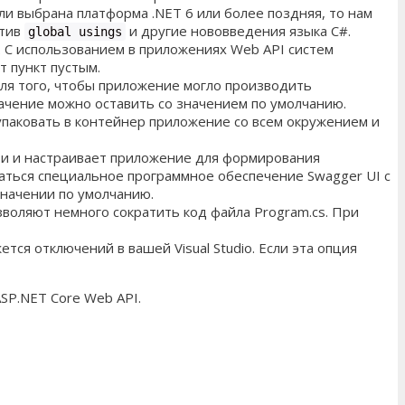
ли выбрана платформа .NET 6 или более поздняя, то нам
ктив
и другие нововведения языка C#.
global usings
 С использованием в приложениях Web API систем
 пункт пустым.
я того, чтобы приложение могло производить
ачение можно оставить со значением по умолчанию.
 упаковать в контейнер приложение со всем окружением и
ти и настраивает приложение для формирования
ускаться специальное программное обеспечение Swagger UI с
значении по умолчанию.
озволяют немного сократить код файла Program.cs. При
ется отключений в вашей Visual Studio. Если эта опция
ASP.NET Core Web API.