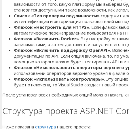
зависимости от того, какую платформу мы выберем буд
становится доступными такие возможности, как испо
Список «Тип проверки подлинности»
содержит дос
аутентификации и авторизации пользователей мы подр
Флажок «Настроить для
HTTPS
»
. Если флажок выб
автоматическое перенаправление пользователя на HTT
Флажок «Включить
Docker
»
. Эту настройку остави
зависимостями, а затем доставить и запустить его в ц
Флажок «Включить поддержку
OpenAPI
»
. Включе
документации по API. Если опция включена, то, по ум
помощью которого можно будет тестировать API и изу
Флажок «Не использовать операторы верхнего у
использовании операторов верхнего уровня в файле 
Флажок «Использовать контроллеры»
. Эту опци
будет отключена, то Visual Studio создаст новый прое
После установки всех необходимых опций можно нажать кноп
Структура проекта ASP.NET Co
Ниже показана
структура
нашего проекта: