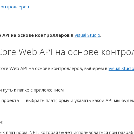
контроллеров
b API на основе контроллеров
в
Visual Studio
.
ore Web API на основе контро
Core Web API на основе контроллеров, выберем в
Visual Studi
 путь к папке с приложением:
проекта — выбрать платформу и указать какой API мы будем
и:
ых платформ .NET, которая будет использоваться при разра