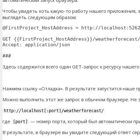
Чтобы увидеть хоть какую-то работу нашего приложения, 
выглядеть следующим образом:
@FirstProject_HostAddress = http://localhost:5262
GET {{FirstProject_HostAddress}}/weatherforecast/
Accept: application/json

###
Здесь содержится всего один GET-запрос к ресурсу нашего 
Нажмем ссылку «Отладка». В результате запустится наше при
Можно выполнить этот же запрос в обычном браузере. Не 
http://localhost[:port]/weatherforecast/
где
— номер порта, который был автоматически пр
[port]
В результате, в браузере вы увидите следующий ответ сер