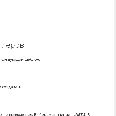
ллеров
o
следующий шаблон:
 создавать:
ботке приложения. Выберем значение –
.
NET
9
. В