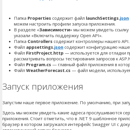
Папка
Properties
содержит файл
launchSettings.
json
можем настроить профили запуска приложения.
В разделе «
Зависимости
» мы можем увидеть ссылку 
указали «Включить поддержку Open API».
Папка
Controllers
содержит контроллеры нашего API.
Файл
appsettings.
json
содержит конфигурацию нашег
Файл
FirstProject.http
— используется для отладки п
рассматривать вопросы тестирования запросов к ASP.
Файл
Program.cs
— главный файл приложения в котор
Файл
WeatherForecast.cs
— файл модели, используе
Запуск приложения
Запустим наше первое приложение. По умолчанию, при зап
Здесь мы можем увидеть какие адреса прослушиваются серв
приложения. Стоит отметить, что в .NET 9 шаблонное прило
браузер в котором загружался интерфейс Swagger UI с док
автоматический запуск браузера.