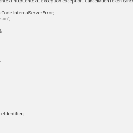
ntext httpContext, Exception exception, CancellationToken cance
sCode.InternalServerError;

son";

;



eIdentifier;
