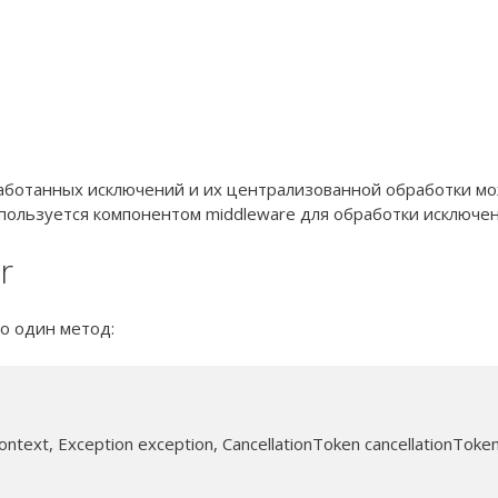
бработанных исключений и их централизованной обработки м
спользуется компонентом middleware для обработки исключе
r
о один метод:
text, Exception exception, CancellationToken cancellationToken)