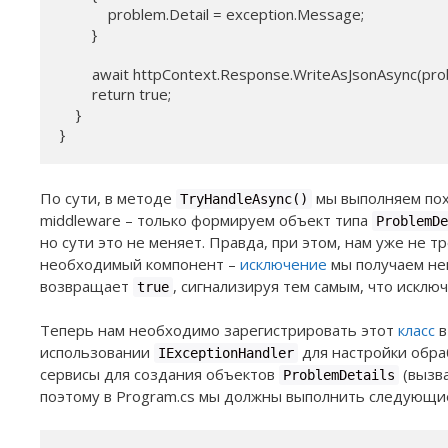
            problem.Detail = exception.Message;

        }

        await httpContext.Response.WriteAsJsonAsync(prob
        return true;

    }

}
По сути, в методе
мы выполняем пох
TryHandleAsync()
middleware – только формируем объект типа
ProblemDe
но сути это не меняет. Правда, при этом, нам уже не 
необходимый компонент –
исключение
мы получаем не
возвращает
, сигнализируя тем самым, что исклю
true
Теперь нам необходимо зарегистрировать этот
класс
в
использовании
для настройки обра
IExceptionHandler
сервисы для создания объектов
(вызв
ProblemDetails
поэтому в Program.cs мы должны выполнить следующи