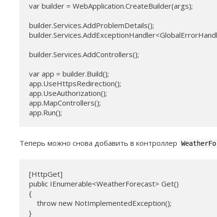
var builder = WebApplication.CreateBuilder(args);

builder.Services.AddProblemDetails();

builder.Services.AddExceptionHandler<GlobalErrorHandle
builder.Services.AddControllers();

var app = builder.Build();

app.UseHttpsRedirection();

app.UseAuthorization();

app.MapControllers();

Теперь можно снова добавить в контроллер
WeatherFo
[HttpGet]

public IEnumerable<WeatherForecast> Get()

{

    throw new NotImplementedException();

}