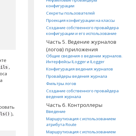
Нефайловые провайдеры
конфигурации
Секреты пользователей
Проекция конфигурации на классы
Создание собственного провайдера
конфигурации и его использование
Часть 5. Ведение журналов
(логов) приложения
Общие сведения о ведении журналов.
нте
Интерфейсы ILogger и ILogger
,
ails
Конфигурация ведения журналов
оса
Провайдеры ведения журнала
а
Фильтры логов
Создание собственного провайдера
ведения журнала
Часть 6. Контроллеры
ровать
Введение
),
ls()
Маршрутизация с использованием
атрибута Route
Маршрутизация с использованием