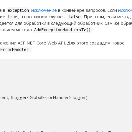
е в
исключение
в конвейере запросов. Если
исклю
exception
ние
, в противном случае –
. При этом, если метод
true
false
едается для обработки в следующий обработчик. Сам же обра
ованием метода
.
AddExceptionHandler<T>()
ожении ASP.NET Core Web API. Для этого создадим новое
lErrorHandler
ment, ILogger<GlobalErrorHandler> logger)
