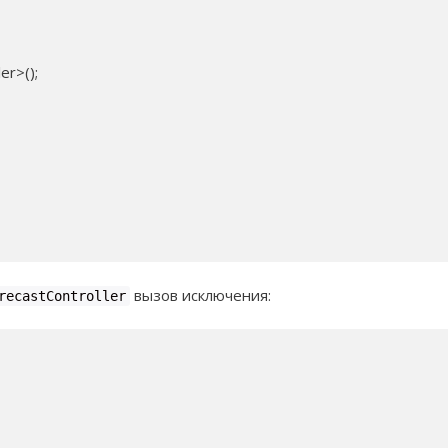
r>();

вызов исключения:
recastController