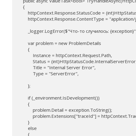
    public async ValueTask<bool> TryHandleAsync(HttpCo
    {

        httpContext.Response.StatusCode = (int)HttpStatu
        httpContext.Response.ContentType = "application/j
        _logger.LogError($"Что-то случилось: {exception}")
        var problem = new ProblemDetails

        {

            Instance = httpContext.Request.Path,

            Status = (int)HttpStatusCode.InternalServerError,
            Title = "Internal Server Error",

            Type = "ServerError",

        };

        if (_environment.IsDevelopment())

        {

            problem.Detail = exception.ToString();

            problem.Extensions["traceId"] = httpContext.Trac
        }

        else

        {
