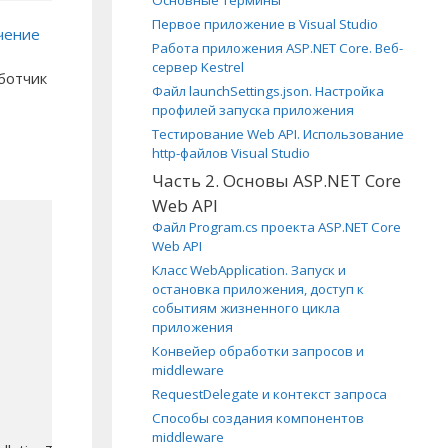
Основные термины
Первое приложение в Visual Studio
чение
Работа приложения ASP.NET Core. Веб-
сервер Kestrel
ботчик
Файл launchSettings.json. Настройка
профилей запуска приложения
Тестирование Web API. Использование
http-файлов Visual Studio
Часть 2. Основы ASP.NET Core
Web API
Файл Program.cs проекта ASP.NET Core
Web API
Класс WebApplication. Запуск и
остановка приложения, доступ к
событиям жизненного цикла
приложения
Конвейер обработки запросов и
middleware
RequestDelegate и контекст запроса
Способы создания компонентов
middleware