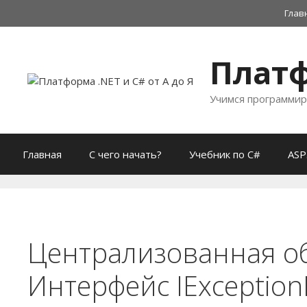
Перейти
Глав
к
содержимому
Платф
Учимся программир
Главная
С чего начать?
Учебник по C#
ASP
Централизованная об
Интерфейс IException