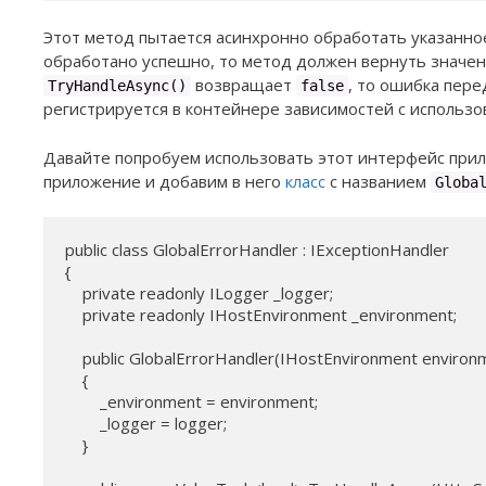
Этот метод пытается асинхронно обработать указанно
обработано успешно, то метод должен вернуть значе
возвращает
, то ошибка пер
TryHandleAsync()
false
регистрируется в контейнере зависимостей с использ
Давайте попробуем использовать этот интерфейс прил
приложение и добавим в него
класс
с названием
Globa
public class GlobalErrorHandler : IExceptionHandler

{

    private readonly ILogger _logger;

    private readonly IHostEnvironment _environment;

    public GlobalErrorHandler(IHostEnvironment environ
    {

        _environment = environment;

        _logger = logger;

    }
