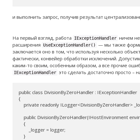
и выполнить запрос, получив результат централизова
На первый взгляд, работа
ничем не
IExceptionHandler
расширения
— мы также форми
UseExceptionHandler()
заключается оно в том, что используя несколько объе
фактически, конвейер обработки исключений. Допусти
каким-то своим, особенным образом, а все прочие оши
это сделать достаточно просто – 
IExceptionHandler
public class DivisionByZeroHandler : IExceptionHandler

{

    private readonly ILogger<DivisionByZeroHandler> _lo
    public DivisionByZeroHandler(IHostEnvironment env
    {

        _logger = logger;

    }
