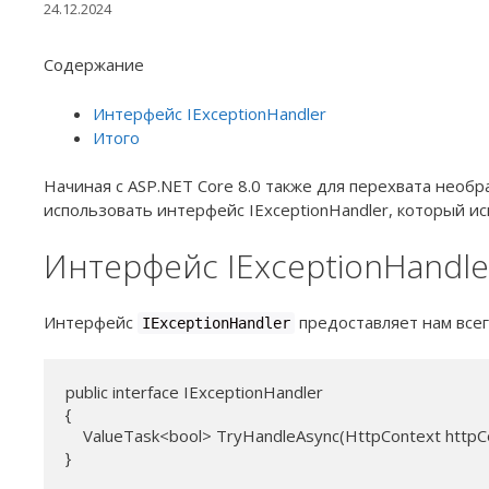
24.12.2024
Содержание
Интерфейс IExceptionHandler
Итого
Начиная с ASP.NET Core 8.0 также для перехвата нео
использовать интерфейс IExceptionHandler, который и
Интерфейс IExceptionHandle
Интерфейс
предоставляет нам всег
IExceptionHandler
public interface IExceptionHandler

{

    ValueTask<bool> TryHandleAsync(HttpContext httpCon
}