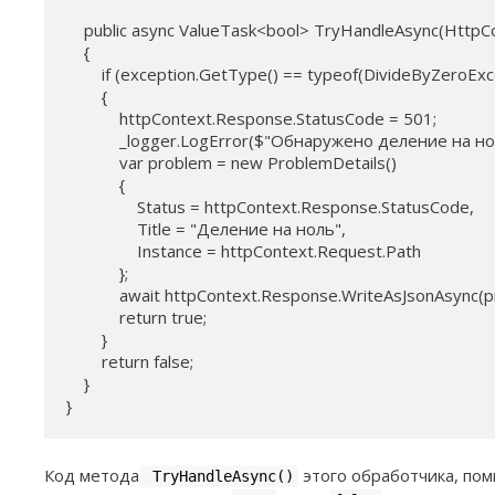
    public async ValueTask<bool> TryHandleAsync(HttpCo
    {

        if (exception.GetType() == typeof(DivideByZeroExce
        {

            httpContext.Response.StatusCode = 501;

            _logger.LogError($"Обнаружено деление на 
            var problem = new ProblemDetails()

            {

                Status = httpContext.Response.StatusCode,

                Title = "Деление на ноль",

                Instance = httpContext.Request.Path

            };

            await httpContext.Response.WriteAsJsonAsync(p
            return true;

        }

        return false;

    }

}
Код метода
этого обработчика, пом
TryHandleAsync()