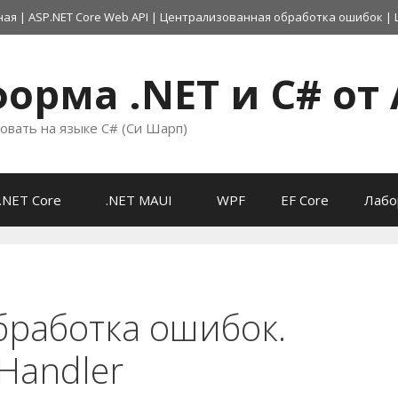
ная
|
ASP.NET Core Web API
|
Централизованная обработка ошибок
|
орма .NET и C# от 
овать на языке C# (Си Шарп)
.NET Core
.NET MAUI
WPF
EF Core
Лабо
работка ошибок.
Handler