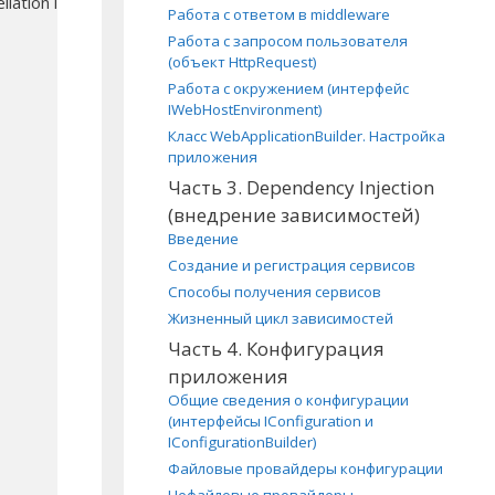
llationToken)

Работа с ответом в middleware
Работа с запросом пользователя
(объект HttpRequest)
Работа с окружением (интерфейс
IWebHostEnvironment)
Класс WebApplicationBuilder. Настройка
приложения
Часть 3. Dependency Injection
(внедрение зависимостей)
Введение
Создание и регистрация сервисов
Способы получения сервисов
Жизненный цикл зависимостей
Часть 4. Конфигурация
приложения
Общие сведения о конфигурации
(интерфейсы IConfiguration и
IConfigurationBuilder)
Файловые провайдеры конфигурации