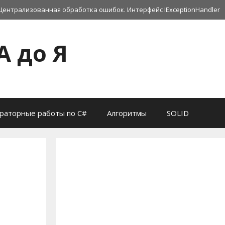
Централизованная обработка ошибок. Интерфейс IExceptionHandler
А до Я
раторные работы по C#
Алгоритмы
SOLID