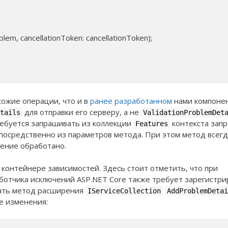
lem, cancellationToken: cancellationToken);

ожие операции, что и в
ранее разработанном
нами компоне
для отправки его серверу, а не
tails
ValidationProblemDet
требуется запрашивать из коллекции
контекста запр
Features
посредственно из параметров метода. При этом метод всегд
чение обработано.
 контейнере зависимостей. Здесь стоит отметить, что при
ботчика исключений ASP.NET Core также требует зарегистри
ать метод расширения
IServiceCollection
AddProblemDetai
е изменения: