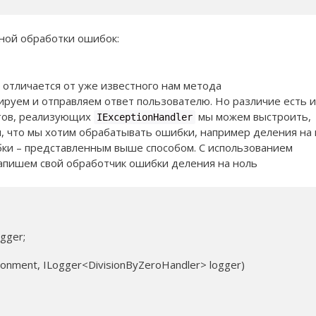
нной обработки ошибок:
 отличается от уже известного нам метода
руем и отправляем ответ пользователю. Но различие есть и
ктов, реализующих
мы можем выстроить,
IExceptionHandler
м, что мы хотим обрабатывать ошибки, например деления на
бки – представленным выше способом. С использованием
напишем свой обработчик ошибки деления на ноль
gger;

ironment, ILogger<DivisionByZeroHandler> logger)
