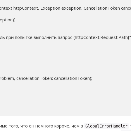
ntext httpContext, Exception exception, CancellationToken cance
ption))

ноль при попытке выполнить запрос {httpContext.Request.Path}")
roblem, cancellationToken: cancellationToken);

имо того, что он немного короче, чем в
GlobalErrorHandler