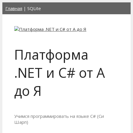
Перейти
Главная
|
SQLite
к
содержимому
Платформа
.NET и C# от А
до Я
Учимся программировать на языке C# (Си
Шарп)