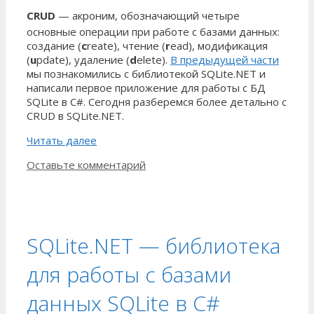
CRUD
— акроним, обозначающий четыре
основные операции при работе с базами данных
:
создание (
c
reate
), чтение (
r
ead
), модификация
(
u
pdate
), удаление (
d
elete
).
В предыдущей части
мы познакомились с библиотекой SQLite.NET и
написали первое приложение для работы с БД
SQLite в C#. Сегодня разберемся более детально с
CRUD в SQLite.NET.
Читать далее
Оставьте комментарий
SQLite.NET — библиотека
для работы с базами
данных SQLite в C#