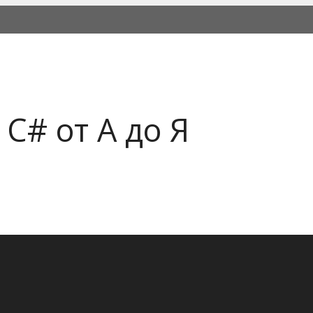
C# от А до Я