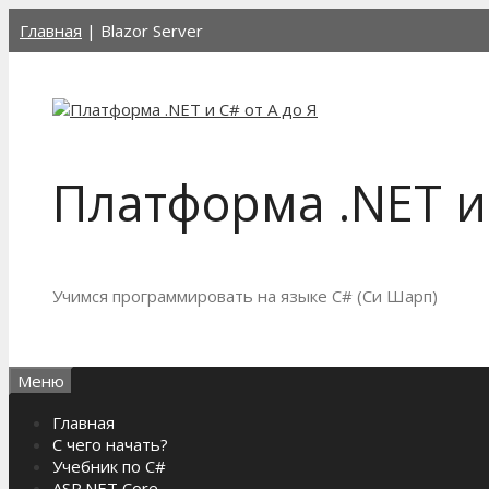
Перейти
Главная
|
Blazor Server
к
содержимому
Платформа .NET и 
Учимся программировать на языке C# (Си Шарп)
Меню
Главная
С чего начать?
Учебник по C#
ASP.NET Core