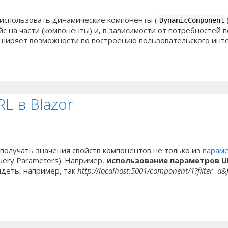
 использовать динамические компоненты (
DynamicComponent
йс на части (компоненты) и, в зависимости от потребностей 
ширяет возможности по построению пользовательского интер
L в Blazor
получать значения свойств компонентов не только из
парам
uery Parameters). Например,
использование параметров UR
ядеть, например, так
http://localhost:5001/component/1?filter=a&f