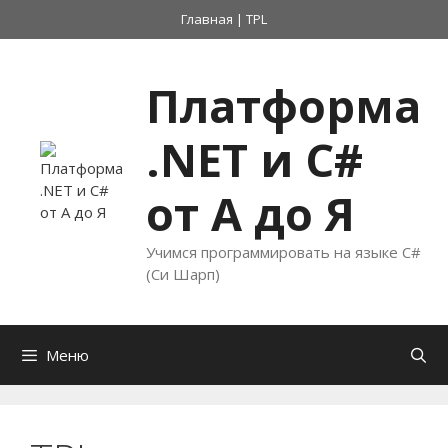
Перейти
Главная
|
TPL
к
содержимому
Платформа
.NET и C#
от А до Я
Учимся программировать на языке C#
(Си Шарп)
Меню